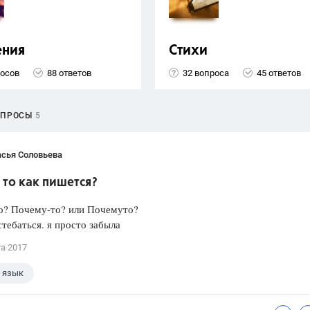
ения
Стихи
росов
88 ответов
32 вопроса
45 ответов
ОПРОСЫ
5
асья Соловьева
то как пишется?
о? Почему-то? или Почемуто?
стебаться. я просто забыла
та 2017
 язык