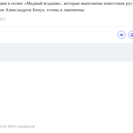
ции к поэме «Медный всадник», которые выполнены известным ру
ом Александром Бенуа, точны и лаконичны
017
сти 4000 cимволов