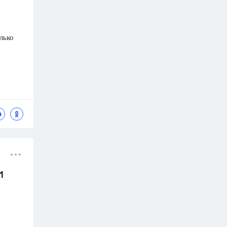
лько
1