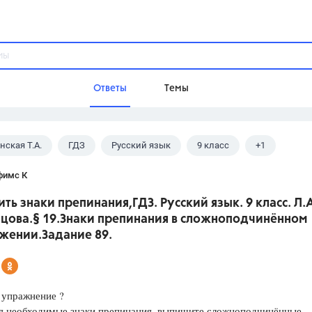
Ответы
Темы
ская Т.А.
ГДЗ
Русский язык
9 класс
+1
ы
Домашнее задание
Русский язык,
Химия,
Геометрия,
цова Л.А.
фимс К
Обществознание,
Физика
ить знаки препинания,ГДЗ. Русский язык. 9 класс. Л.
Школа
нцова.§ 19.Знаки препинания в сложноподчинённом
9 класс,
8 класс,
11 класс,
10 клас
жении.Задание 89.
6 класс,
4 класс,
5 класс,
1 класс,
Учебники
 упражнение ?
Разумовская М.М.,
Габриелян О.С
яя необходимые знаки препинания, выпишите сложноподчинённые
Рудзитис Г.Е.,
Цыбулько И.П.,
Атан