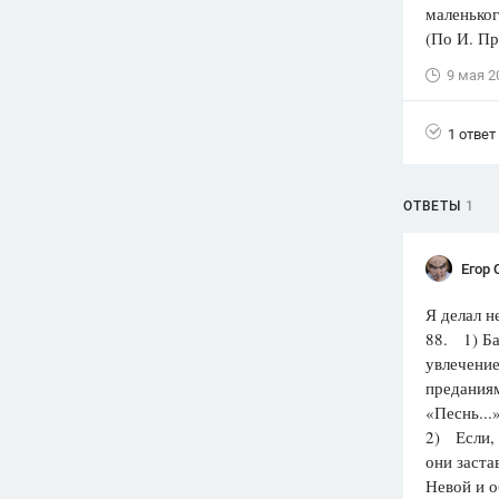
маленьког
(По И. Пр
9 мая 2
1 ответ
ОТВЕТЫ
1
Егор 
Я делал н
88. 1) Ба
увлечение
преданиям
«Песнь...
2) Если, 
они заста
Невой и о