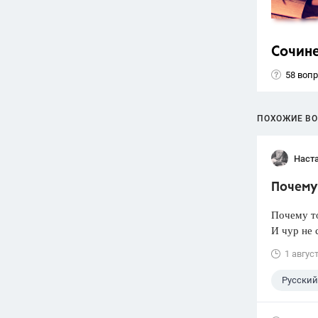
Сочин
58 воп
ПОХОЖИЕ В
Наст
Почему 
Почему т
И чур не 
1 авгус
Русский