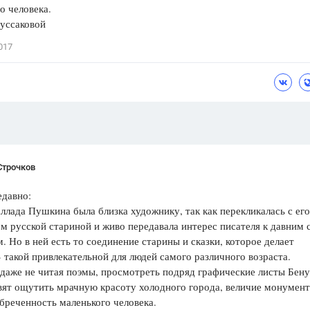
о человека.
уссаковой
017
Строчков
едавно:
ллада Пушкина была близка художнику, так как перекликалась с его
м русской стариной и живо передавала интерес писателя к давним
. Но в ней есть то соединение старины и сказки, которое делает
» такой привлекательной для людей самого различного возраста.
даже не читая поэмы, просмотреть подряд графические листы Бенуа
вят ощутить мрачную красоту холодного города, величие монумент
бреченность маленького человека.