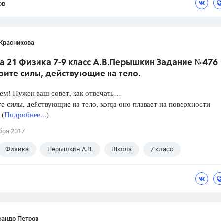
ов
 Красникова
а 21 Физика 7-9 класс А.В.Перышкин Задание №476
зите силы, действующие на тело.
ем! Нужен ваш совет, как отвечать…
е силы, действующие на тело, когда оно плавает на поверхности
 (
Подробнее...
)
бря 2017
Физика
Перышкин А.В.
Школа
7 класс
сандр Петров