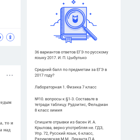
36 вариантов ответов ЕГЭ по русскому
языку 2017. И. П. Цыбулько
Средний балл по предметам за ЕГЭ в
2017 году?
Лабораторная 1. Физика 7 класс
№10. вопросы к §1-3. Составьте в
 седым
тетради таблицу. Рудзитис, Фельдман
8 класс химия
, то и
Спишите отрывки из басен И. А.
Крылова, верно употребляя не. ГДЗ,
а над
Упр. 72, Русский язык, 6 класс,
Разумовская М.М., Леканта П.А.