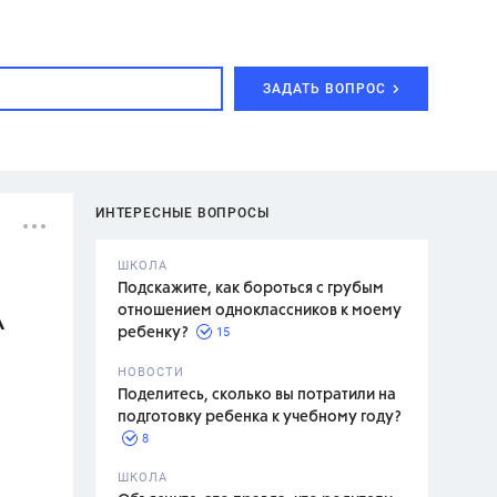
ЗАДАТЬ ВОПРОС
ИНТЕРЕСНЫЕ ВОПРОСЫ
ШКОЛА
Подскажите, как бороться с грубым
отношением одноклассников к моему
А
15
ребенку?
с,
7 класс,
НОВОСТИ
2 класс
Поделитесь, сколько вы потратили на
подготовку ребенка к учебному году?
8
.,
ШКОЛА
асян Л.С.,