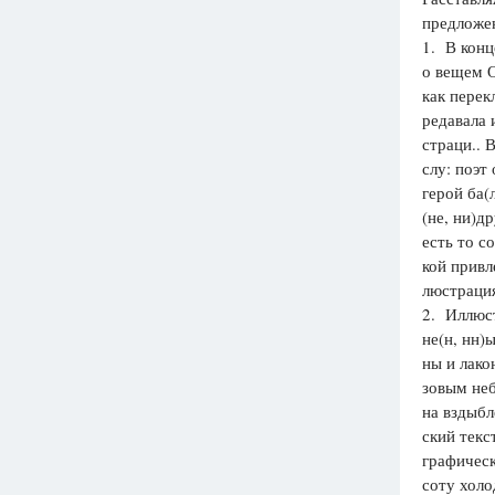
предложен
Вузы
1. В конц
1752
ответа
о вещем О
как перек
Олимпиады
редавала 
82
ответа
страци.. 
Spotlight
слу: поэт
1551
ответ
герой ба(
(не, ни)д
ГИА
есть то с
280
ответов
кой привл
люстраци
2. Иллюс
не(н, нн)
ны и лако
зовым неб
на вздыбл
ский текс
графическ
соту холо