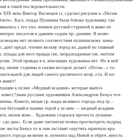
ия в такой последовательности:
Цветков Л. А.
е XIX века Виктор Васнецов (з, с)делал рисунок к «Песни
леге». Ба(л, лл)ада Пушкина была близка художнику так
Психология
ликалась с его увл..чением русской стариной и живо пе-
Отношения,
Любовь,
Красота,
Во
интерес писателя к давним седым пр..даниям. В иллю-
Васнецова нет полного соответствия пушкинскому замы-
ПОКАЗАТЬ ВСЕ
 о..даёт предп..чтение волхву перед вл..дыкой но главный
л, лл)ады для него правда (не, ни)разгаданная (не, ни)тем
ругим. Этой правды в к..мпозиции художника нет. Но в ней
оед..нение старины и сказки которое делает «Песнь...» та-
екательной для людей самого различного возр..ста. И ил-
я живёт!
трации к поэме «Медный всадник» которые выпол-
ы извес(?)ным русским художником Александром Бенуа точ-
ничны. Каме(н, нн)ые гр..мады великого города под гр..-
ом бегущий в панике герой а за ним — медный всадник
е(н, нн)ом коне... Художник старался прочесть пушкин-
т «до дна». Если даже (не)читая поэмы просмотреть подряд
ие листы Бенуа то и они заставят ощутить мрачную кра-
дного города величие м..нумента над Невой и обреч..нность