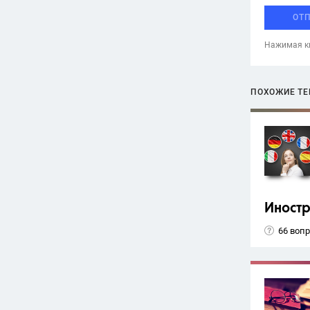
ОТ
Нажимая кн
ПОХОЖИЕ Т
Иност
66 воп