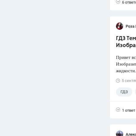
6 ответ
Роза
ГДЗ Тем
Изобра
Привет вс
Изобразит
жидкости.
5 сентя
ГДЗ
1 ответ
Алек