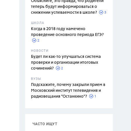
Объясните, это правда, что родители
теперь будут информироваться о
3
снижении успеваемости в школе?
ШКОЛА
спитание
Когда в 2018 году намечено
проведение основного периода ЕГЭ?
2
НОВОСТИ
Будет ли как-то улучшаться система
проверки и организации итоговых
2
сочинений?
ВУЗЫ
Подскажите, почему закрыли прием в
Московский институт телевидения и
1
радиовещания "Останкино"?
ЧАСТО ИЩУТ