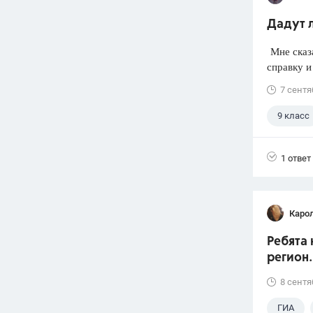
Дадут л
Мне сказа
справку и 
7 сентя
9 класс
1 ответ
Каро
Ребята 
регион.
8 сентя
ГИА