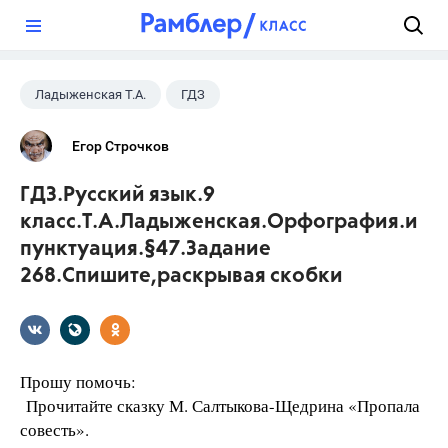
?
Ладыженская Т.А.
ГДЗ
Русский язык
+2
9 класс
Егор Строчков
Тростенцова Л.А.
ГДЗ.Русский язык.9
класс.Т.А.Ладыженская.Орфография.и
пунктуация.§47.Задание
268.Спишите,раскрывая скобки
Прошу помочь:
Прочитайте сказку М. Салтыкова-Щедрина «Пропала
совесть».