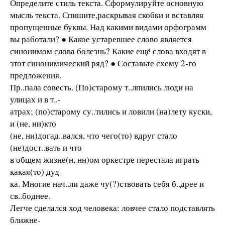
Определите стиль текста. Сформулируйте основную
мысль текста. Спишите,раскрывая скобки и вставляя
пропущенные буквы. Над какими видами орфограмм
вы работали? ● Какое устаревшее слово является
синонимом слова болезнь? Какие ещё слова входят в
этот синонимический ряд? ● Составьте схему 2-го
предложения.
Пр..пала совесть. (По)старому т..лпились люди на
улицах и в т..-
атрах; (по)старому су..тились и ловили (на)лету куски,
и (не, ни)кто
(не, ни)догад..вался, что чего(то) вдруг стало
(не)дост..вать и что
в общем жизне(н, нн)ом оркестре перестала играть
какая(то) дуд-
ка. Многие нач..ли даже чу(?)ствовать себя б..дрее и
св..боднее.
Легче сделался ход человека: ловчее стало подставлять
ближне-