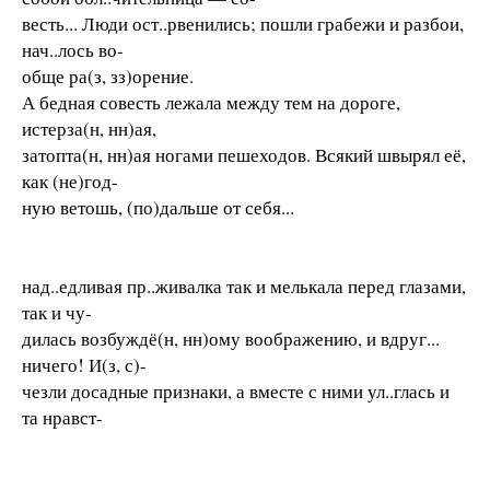
весть... Люди ост..рвенились; пошли грабежи и разбои,
нач..лось во-
обще ра(з, зз)орение.
А бедная совесть лежала между тем на дороге,
истерза(н, нн)ая,
затопта(н, нн)ая ногами пешеходов. Всякий швырял её,
как (не)год-
ную ветошь, (по)дальше от себя...
над..едливая пр..живалка так и мелькала перед глазами,
так и чу-
дилась возбуждё(н, нн)ому воображению, и вдруг...
ничего! И(з, с)-
чезли досадные признаки, а вместе с ними ул..глась и
та нравст-