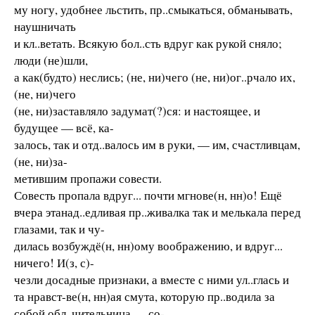
му ногу, удобнее льстить, пр..смыкаться, обманывать,
наушничать
и кл..ветать. Всякую бол..сть вдруг как рукой сняло;
люди (не)шли,
а как(будто) неслись; (не, ни)чего (не, ни)ог..рчало их,
(не, ни)чего
(не, ни)заставляло задумат(?)ся: и настоящее, и
будущее — всё, ка-
залось, так и отд..валось им в руки, — им, счастливцам,
(не, ни)за-
метившим пропажи совести.
Совесть пропала вдруг... почти мгнове(н, нн)о! Ещё
вчера этанад..едливая пр..живалка так и мелькала перед
глазами, так и чу-
дилась возбуждё(н, нн)ому воображению, и вдруг...
ничего! И(з, с)-
чезли досадные признаки, а вместе с ними ул..глась и
та нравст-ве(н, нн)ая смута, которую пр..водила за
собой обл..чительница — со-