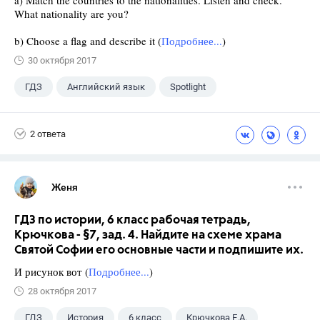
a) Match the countries to the nationalities. Listen and check.
What nationality are you?
b) Choose a flag and describe it (
Подробнее...
)
30 октября 2017
ГДЗ
Английский язык
Spotlight
6 класс
+1
Ваулина Ю.Е.
2 ответа
Женя
ГДЗ по истории, 6 класс рабочая тетрадь,
Крючкова - §7, зад. 4. Найдите на схеме храма
Святой Софии его основные части и подпишите их.
И рисунок вот (
Подробнее...
)
28 октября 2017
ГДЗ
История
6 класс
Крючкова Е.А.