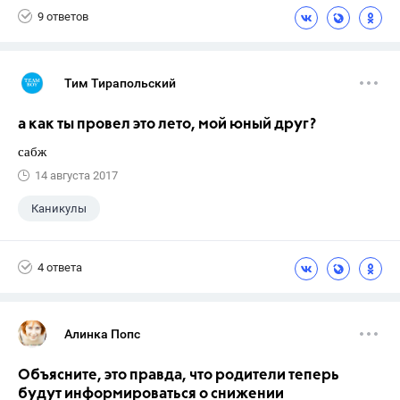
9 ответов
Тим Тирапольский
а как ты провел это лето, мой юный друг?
сабж
14 августа 2017
Каникулы
4 ответа
Алинка Попс
Объясните, это правда, что родители теперь
будут информироваться о снижении