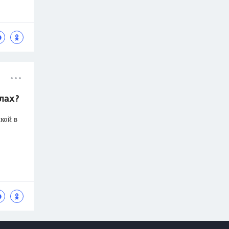
олах?
кой в