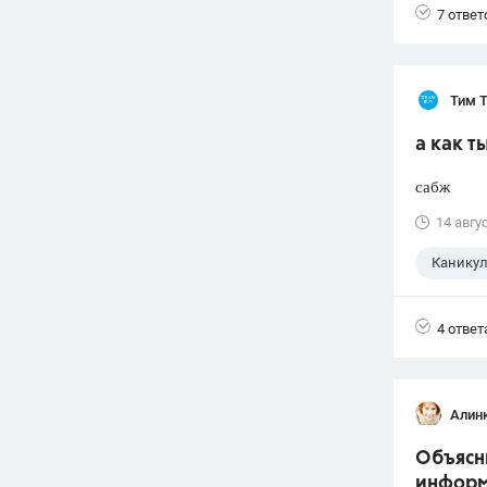
7 ответ
Тим 
а как т
сабж
14 авгу
Канику
4 ответ
Алин
Объясни
информ