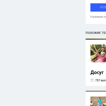
ОТ
Нажимая кн
ПОХОЖИЕ Т
Досуг
757 во