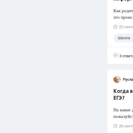
Как родит
это проис
22 сент
Школа
3 ответ
Русл
Когда 
ЕГЭ?
На какие 
пожалуйст
26 сент