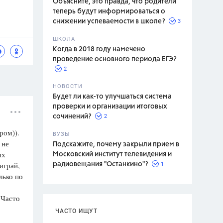
Объясните, это правда, что родители
теперь будут информироваться о
3
снижении успеваемости в школе?
ШКОЛА
спитание
Когда в 2018 году намечено
проведение основного периода ЕГЭ?
2
НОВОСТИ
Будет ли как-то улучшаться система
проверки и организации итоговых
2
сочинений?
ром)).
ВУЗЫ
 не
Подскажите, почему закрыли прием в
ых
Московский институт телевидения и
играй,
1
радиовещания "Останкино"?
лько по
 Часто
ЧАСТО ИЩУТ