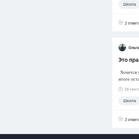
Школа
2 ответ
Ольг
Это пра
Хочется у
итоге ост
28 сент
Школа
2 ответ