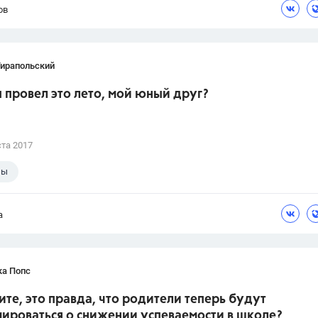
ов
Тирапольский
ы провел это лето, мой юный друг?
ста 2017
лы
а
ка Попс
те, это правда, что родители теперь будут
ироваться о снижении успеваемости в школе?