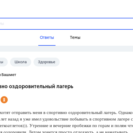
Ответы
Темы
лы
Школа
Здоровье
ы
Домашнее задание
Русский язык,
Химия,
Геометрия,
н Башмет
Обществознание,
Физика
вно оздоровительный лагерь
Школа
9 класс,
8 класс,
11 класс,
10 клас
6 класс,
4 класс,
5 класс,
1 класс,
хотят отправить меня в спортивно оздоровительный лагерь. Однако
Учебники
 лет назад я уже имел удовольствие побывать в спортивном лагере с
егкоатлетов))). Утренние и вечерние пробежки по горам и полям чт
Разумовская М.М.,
Габриелян О.С
я оздоровили. Летом хочется просто отдохнуть, а не наматывать
Рудзитис Г.Е.,
Цыбулько И.П.,
Атан