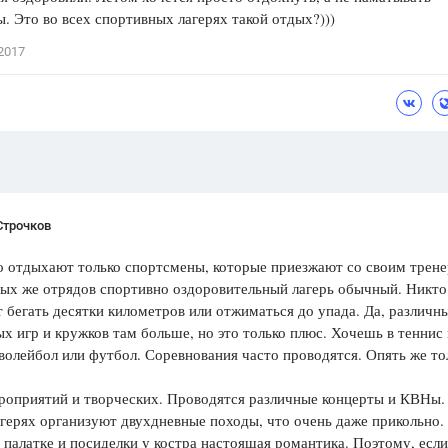
. Это во всех спортивных лагерях такой отдых?)))
Цветков Л. А.
2017
Психология
Отношения,
Любовь,
Красота,
Во
ПОКАЗАТЬ ВСЕ
Строчков
о отдыхают только спортсмены, которые приезжают со своим трене
ых же отрядов спортивно оздоровительный лагерь обычный. Никто
т бегать десятки километров или отжиматься до упада. Да, различн
х игр и кружков там больше, но это только плюс. Хочешь в теннис 
волейбол или футбол. Соревнования часто проводятся. Опять же то
роприятий и творческих. Проводятся различные концерты и КВНы.
агерях организуют двухдневные походы, что очень даже прикольно.
 палатке и посиделки у костра настоящая романтика. Поэтому, если