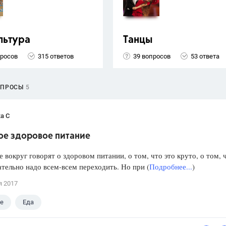
льтура
Танцы
просов
315 ответов
39 вопросов
53 ответа
ОПРОСЫ
5
а С
ое здоровое питание
е вокруг говорят о здоровом питании, о том, что это круто, о том, 
ательно надо всем-всем переходить. Но при (
Подробнее...
)
я 2017
е
Еда