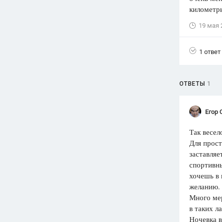
километры
Вузы
19 мая 
1752
ответа
Олимпиады
1 ответ
82
ответа
Spotlight
1551
ответ
ОТВЕТЫ
1
ГИА
280
ответов
Егор 
Так весел
Для прост
заставляе
спортивны
хочешь в 
желанию.
Много ме
в таких л
Ночевка в