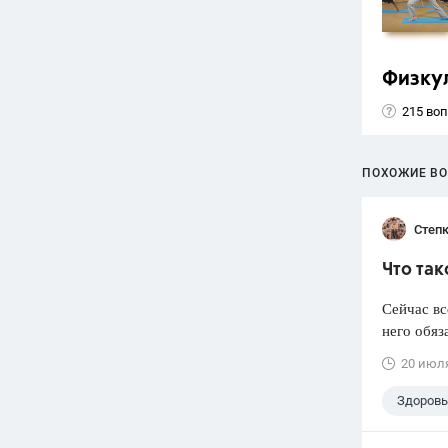
Физку
215 во
ПОХОЖИЕ В
Степк
Что так
Сейчас вс
него обяз
20 июл
Здоровь