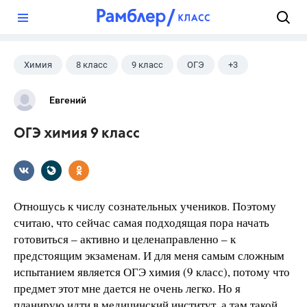
?
Химия
8 класс
9 класс
ОГЭ
+3
Экзамены
Репетитор
Учебники
Евгений
ОГЭ химия 9 класс
Отношусь к числу сознательных учеников. Поэтому
считаю, что сейчас самая подходящая пора начать
готовиться – активно и целенаправленно – к
предстоящим экзаменам. И для меня самым сложным
испытанием является ОГЭ химия (9 класс), потому что
предмет этот мне дается не очень легко. Но я
планирую идти в медицинский институт, а там такой