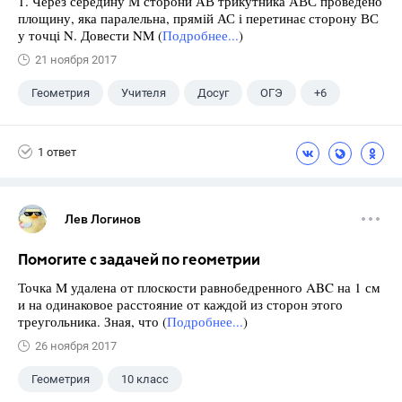
1. Через середину М сторони АВ трикутника АВС проведено
площину, яка паралельна, прямій АС і перетинає сторону ВС
у точці N. Довести NM (
Подробнее...
)
21 ноября 2017
Геометрия
Учителя
Досуг
ОГЭ
+6
Экзамены
ЕГЭ
ГИА
Выпускной
1 ответ
ГДЗ
Учебники
Лев Логинов
Помогите с задачей по геометрии
Точка M удалена от плоскости равнобедренного ABC на 1 см
и на одинаковое расстояние от каждой из сторон этого
треугольника. Зная, что (
Подробнее...
)
26 ноября 2017
Геометрия
10 класс