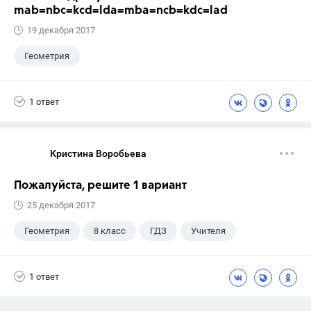
mab=nbc=kcd=lda=mba=ncb=kdc=lad
19 декабря 2017
Геометрия
1 ответ
Кристина Воробьева
Пожалуйста, решите 1 вариант
25 декабря 2017
Геометрия
8 класс
ГДЗ
Учителя
1 ответ