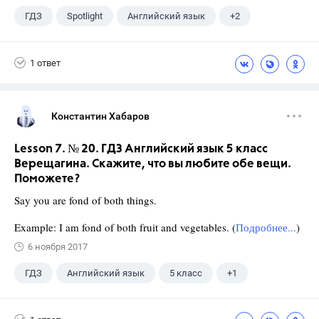
ГДЗ
Spotlight
Английский язык
+2
11 класс
Афанасьева О. В.
1 ответ
Константин Хабаров
Lesson 7. № 20. ГДЗ Английский язык 5 класс
Верещагина. Скажите, что вы любите обе вещи.
Поможете?
Say you are fond of both things.
Example: I am fond of both fruit and vegetables. (
Подробнее...
)
6 ноября 2017
ГДЗ
Английский язык
5 класс
+1
Верещагина И.Н.