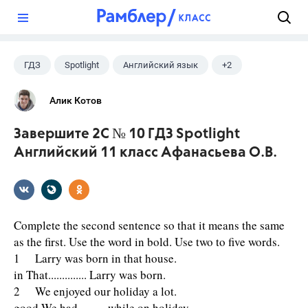
?
ГДЗ
Spotlight
Английский язык
+2
11 класс
Афанасьева О. В.
Алик Котов
Завершите 2C № 10 ГДЗ Spotlight
Английский 11 класс Афанасьева О.В.
Complete the second sentence so that it means the same
as the first. Use the word in bold. Use two to five words.
1 Larry was born in that house.
in That.............. Larry was born.
2 We enjoyed our holiday a lot.
good We had.......... while on holiday.