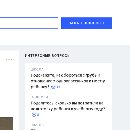
ЗАДАТЬ ВОПРОС
ИНТЕРЕСНЫЕ ВОПРОСЫ
ШКОЛА
Подскажите, как бороться с грубым
отношением одноклассников к моему
15
ребенку?
с,
7 класс,
НОВОСТИ
2 класс
Поделитесь, сколько вы потратили на
подготовку ребенка к учебному году?
8
.,
ШКОЛА
асян Л.С.,