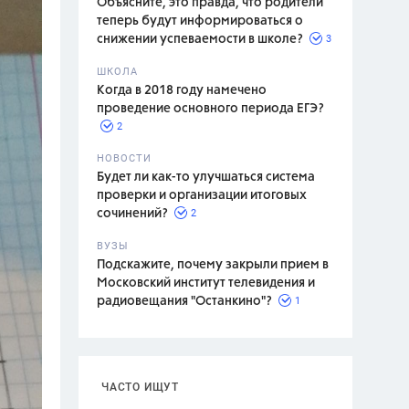
Объясните, это правда, что родители
теперь будут информироваться о
3
снижении успеваемости в школе?
ШКОЛА
спитание
Когда в 2018 году намечено
проведение основного периода ЕГЭ?
2
НОВОСТИ
Будет ли как-то улучшаться система
проверки и организации итоговых
2
сочинений?
ВУЗЫ
Подскажите, почему закрыли прием в
Московский институт телевидения и
1
радиовещания "Останкино"?
ЧАСТО ИЩУТ