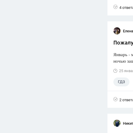
Досуг
4 ответ
Елена
Пожалу
Январь - 
ночью заш
25 янва
ГДЗ
2 ответ
Ники