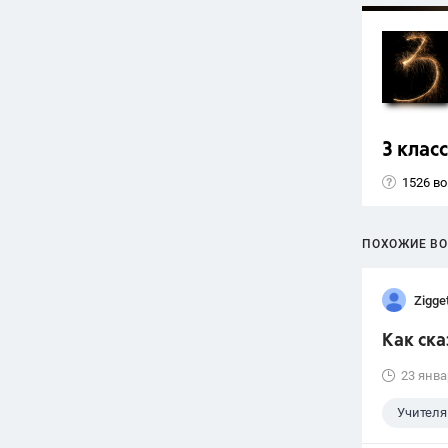
3 класс
1526 в
ПОХОЖИЕ В
Zigge
Как ск
23 янва
Учителя