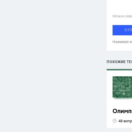
Можно вве
ОТ
Нажимая кн
ПОХОЖИЕ Т
Олимп
48 воп