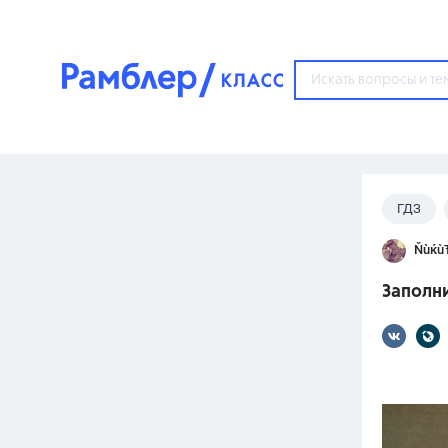
?
ГДЗ
Популярные тем
ŇùќùŦ
ГДЗ
67571
ответ
Заполни
ЕГЭ
3273
ответа
ОГЭ
3460
ответов
ФИПИ
30
ответов