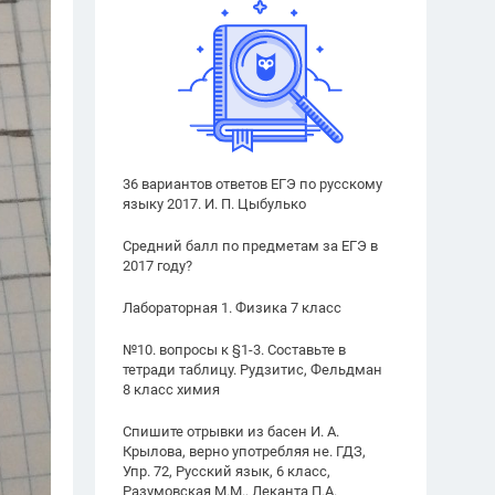
36 вариантов ответов ЕГЭ по русскому
языку 2017. И. П. Цыбулько
Средний балл по предметам за ЕГЭ в
2017 году?
Лабораторная 1. Физика 7 класс
№10. вопросы к §1-3. Составьте в
тетради таблицу. Рудзитис, Фельдман
8 класс химия
Спишите отрывки из басен И. А.
Крылова, верно употребляя не. ГДЗ,
Упр. 72, Русский язык, 6 класс,
Разумовская М.М., Леканта П.А.