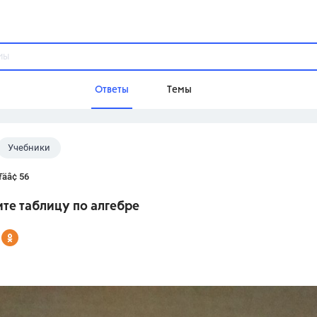
Ответы
Темы
Учебники
ы
Домашнее задание
Русский язык,
Химия,
Геометрия,
äâ¢ 56
Обществознание,
Физика
те таблицу по алгебре
Школа
9 класс,
8 класс,
11 класс,
10 клас
6 класс,
4 класс,
5 класс,
1 класс,
Учебники
Разумовская М.М.,
Габриелян О.С
Рудзитис Г.Е.,
Цыбулько И.П.,
Атан