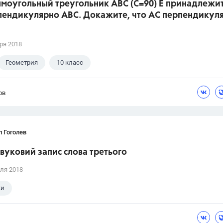
ямоугольный треугольник АВС (С=90) Е принадлежит
пендикулярно АВС. Докажите, что АС перпендикул
ря 2018
Геометрия
10 класс
ов
 Гоголев
вуковий запис слова третього
ля 2018
ки