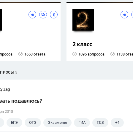
2 класс
опросов
1653 ответа
1095 вопросов
1138 отв
ОПРОСЫ
5
ty Zag
азать подавлюсь?
ря 2018
ЕГЭ
ОГЭ
Экзамены
ГИА
ГДЗ
+4