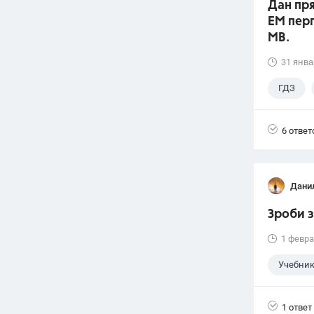
Дан пр
ЕМ пер
МВ.
31 янва
ГДЗ
6 ответ
Данил
Зроби з
1 февра
Учебни
1 ответ