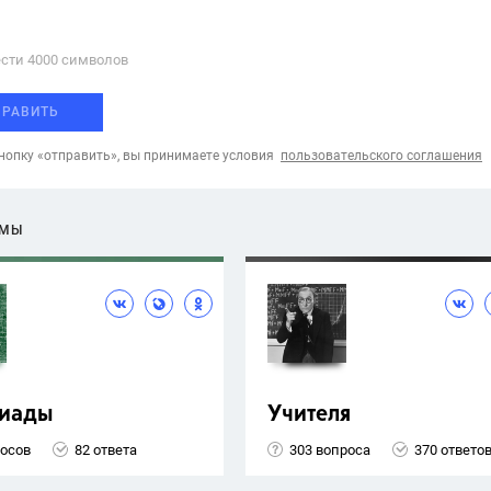
сти 4000 cимволов
ПРАВИТЬ
опку «отправить», вы принимаете условия
пользовательского соглашения
ЕМЫ
иады
Учителя
росов
82 ответа
303 вопроса
370 ответо