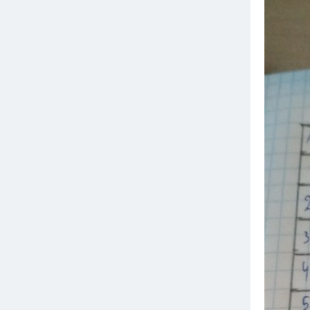
Вузы
1752
ответа
Олимпиады
82
ответа
Spotlight
1551
ответ
ГИА
280
ответов