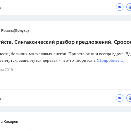
Выпускной
9 класс
Учебники
а
 Ревина(Белуха)
йста. Синтаксический разбор предложений. Срооо
месяц больших молчаливых снегов. Прилетают они всегда вдруг. Вд
епчутся, зашепчутся деревья - что-то творится в (
Подробнее...
)
ря 2018
а
та Кокорев