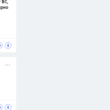
 ВС,
ярно