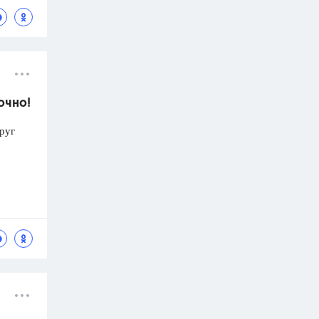
очно!
руг