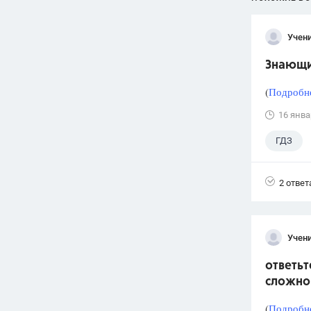
Учени
Знающи
(
Подробне
16 янва
ГДЗ
2 ответ
Учени
ответьт
сложно
(
Подробне