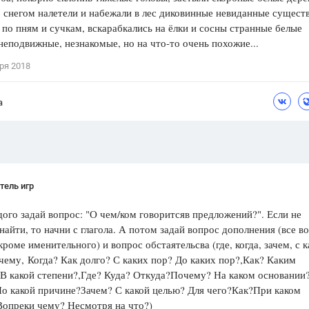
 снегом налетели и набежали в лес диковинные невиданные сущест
Цветков Л. А.
 по пням и сучкам, вскарабкались на ёлки и сосны странные белые
неподвижные, незнакомые, но на что-то очень похожие...
Психология
Отношения,
Любовь,
Красота,
Во
ря 2018
ПОКАЗАТЬ ВСЕ
а
тель игр
дого задай вопрос: "О чем/ком говоритсяв предложений?". Если не
айти, то начни с глагола. А потом задай вопрос дополнения (все в
кроме именительного) и вопрос обстаятельсва (где, когда, зачем, с к
чему, Когда? Как долго? С каких пор? До каких пор?,Как? Каким
В какой степени?,Где? Куда? Откуда?Почему? На каком основании
о какой причине?Зачем? С какой целью? Для чего?Как?При каком
Вопреки чему? Несмотря на что?)