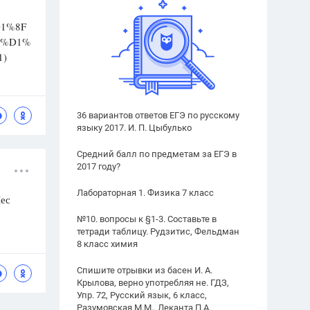
D1%8F
(%D1%
)
36 вариантов ответов ЕГЭ по русскому
языку 2017. И. П. Цыбулько
Средний балл по предметам за ЕГЭ в
2017 году?
Лабораторная 1. Физика 7 класс
Лес
№10. вопросы к §1-3. Составьте в
тетради таблицу. Рудзитис, Фельдман
8 класс химия
Спишите отрывки из басен И. А.
Крылова, верно употребляя не. ГДЗ,
Упр. 72, Русский язык, 6 класс,
Разумовская М.М., Леканта П.А.