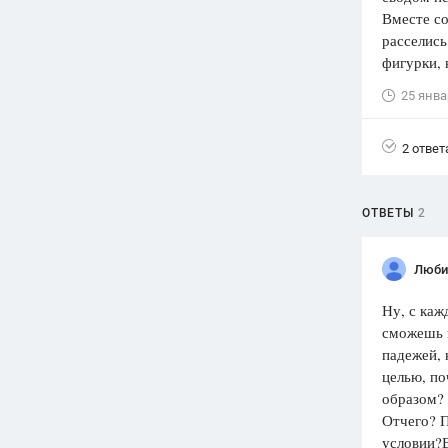
Вместе со
Вузы
расселись
1752
ответа
фигурки, 
Олимпиады
25 янва
82
ответа
Spotlight
2 ответ
1551
ответ
ГИА
ОТВЕТЫ
2
280
ответов
Люби
Ну, с каж
сможешь н
падежей, 
целью, по
образом? 
Отчего? П
условии?