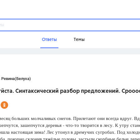
Ответы
Темы
ы
Домашнее задание
Русский язык,
Химия,
Геометрия,
 Ревина(Белуха)
Обществознание,
Физика
йста. Синтаксический разбор предложений. Срооо
Школа
9 класс,
8 класс,
11 класс,
10 клас
6 класс,
4 класс,
5 класс,
1 класс,
месяц больших молчаливых снегов. Прилетают они всегда вдруг. Вд
Учебники
епчутся, зашепчутся деревья - что-то творится в лесу. К утру стан
ишла настоящая зима! Лес утонул в дремучих сугробах. Под холо
Разумовская М.М.,
Габриелян О.С
ба, покорно склонив тяжёлые головы, застыли скорбные белые дере
Рудзитис Г.Е.,
Цыбулько И.П.,
Атан