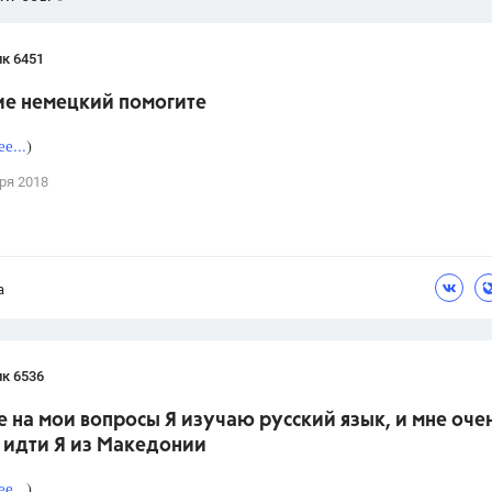
к 6451
е немецкий помогите
е...
)
ря 2018
а
к 6536
е на мои вопросы Я изучаю русский язык, и мне оче
 идти Я из Македонии
е...
)