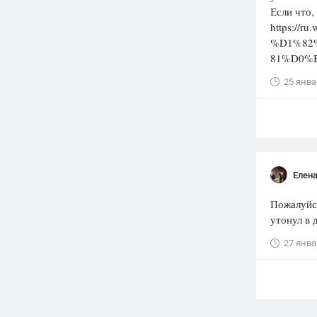
Если что,
https:/
%D1%82
81%D0%
25 янва
Елена
Пожалуйс
утонул в 
27 янва