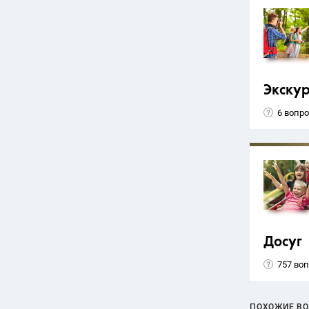
Экску
6 вопр
Досуг
757 во
ПОХОЖИЕ В