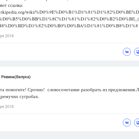
 вот ссылка:
/ru.wikipedia.org/wiki/%D0%9E%D0%B1%D1%81%D1%82%D0%BE%
%D0%B5%D0%BB%D1%8C%D1%81%D1%82%D0%B2%D0%BE_
B8%D0%BD%D1%82%D0%B0%D0%BA%D1%81%D0%B8%D1%81
ря 2018
 Ревина(Белуха)
та помогите! Срочно! словосочетание разобрать из предложения.
дремучих сугробах.
ря 2018