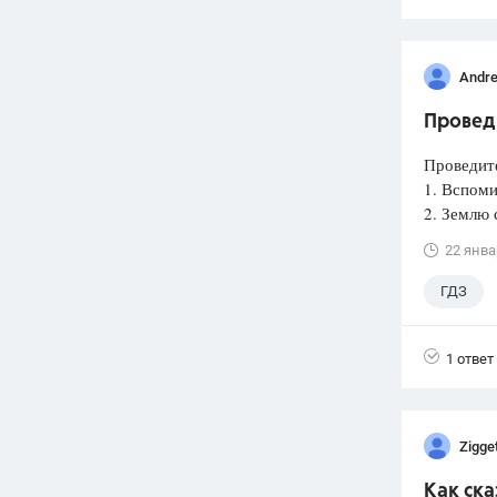
Andre
Провед
Проведите
1. Вспоми
2. Землю 
22 янва
ГДЗ
1 ответ
Zigge
Как ск