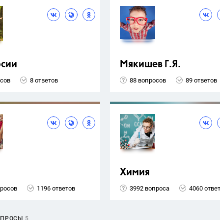
рсии
Мякишев Г.Я.
осов
8 ответов
88 вопросов
89 ответов
Химия
просов
1196 ответов
3992 вопроса
4060 отве
ОПРОСЫ
5