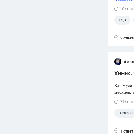
18 янва
ГДЗ
2 ответ
Амал
Химия. 
Как мужик
месяцев, 
21 янва
9 класс
1 ответ