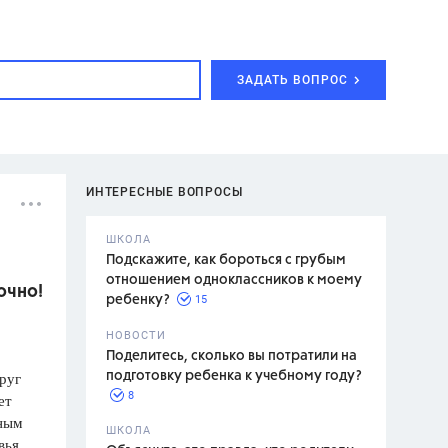
ЗАДАТЬ ВОПРОС
ИНТЕРЕСНЫЕ ВОПРОСЫ
ШКОЛА
Подскажите, как бороться с грубым
отношением одноклассников к моему
очно!
15
ребенку?
с,
7 класс,
НОВОСТИ
2 класс
Поделитесь, сколько вы потратили на
руг
подготовку ребенка к учебному году?
8
ет
дным
.,
ШКОЛА
вья.
асян Л.С.,