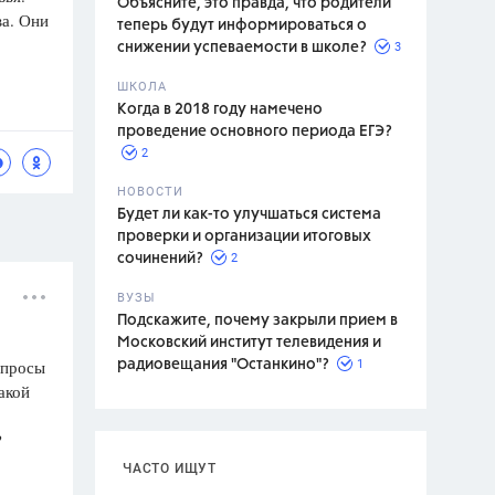
Объясните, это правда, что родители
ва. Они
теперь будут информироваться о
3
снижении успеваемости в школе?
ШКОЛА
спитание
Когда в 2018 году намечено
проведение основного периода ЕГЭ?
2
НОВОСТИ
Будет ли как-то улучшаться система
проверки и организации итоговых
2
сочинений?
ВУЗЫ
Подскажите, почему закрыли прием в
Московский институт телевидения и
опросы
1
радиовещания "Останкино"?
акой
?
ЧАСТО ИЩУТ