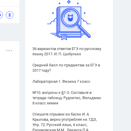
36 вариантов ответов ЕГЭ по русскому
языку 2017. И. П. Цыбулько
Средний балл по предметам за ЕГЭ в
2017 году?
Лабораторная 1. Физика 7 класс
№10. вопросы к §1-3. Составьте в
тетради таблицу. Рудзитис, Фельдман
8 класс химия
Спишите отрывки из басен И. А.
Крылова, верно употребляя не. ГДЗ,
Упр. 72, Русский язык, 6 класс,
Разумовская М.М., Леканта П.А.