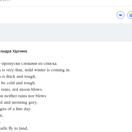
сандра Удачина
 пропуски словами из списка.
 is very thin, mild winter is coming in.
 is thick and tough,
l be cold and rough.
 rains, red moon blows.
 neither rains nor blows
ed and morning grey,
gns of a fine day.
n,
.
lls fly to land,