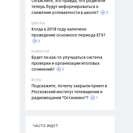
Объясните, это правда, что родители
теперь будут информироваться о
3
снижении успеваемости в школе?
ШКОЛА
спитание
Когда в 2018 году намечено
проведение основного периода ЕГЭ?
2
НОВОСТИ
Будет ли как-то улучшаться система
проверки и организации итоговых
2
сочинений?
ВУЗЫ
Подскажите, почему закрыли прием в
Московский институт телевидения и
1
радиовещания "Останкино"?
ЧАСТО ИЩУТ