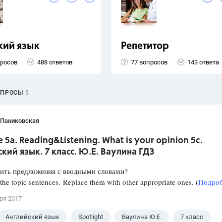
кий язык
Репетитор
просов
488 ответов
77 вопросов
143 ответа
ОПРОСЫ
5
 Паниковская
 5a. Reading&Listening. What is your opinion 5c.
кий язык. 7 класс. Ю.Е. Ваулина ГДЗ
нить предложения с вводными словами?
the topic sentences. Replace them with other appropriate ones. (
Подроб
ря 2017
Английский язык
Spotlight
Ваулина Ю.Е.
7 класс