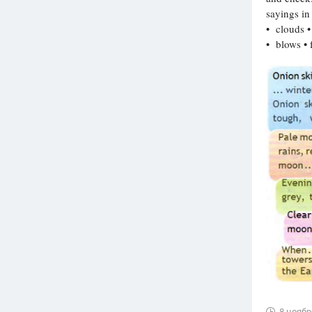
sayings in
Вузы
• clouds • 
1752
ответа
• blows • 
Олимпиады
82
ответа
Spotlight
1551
ответ
ГИА
280
ответов
8 ноябр