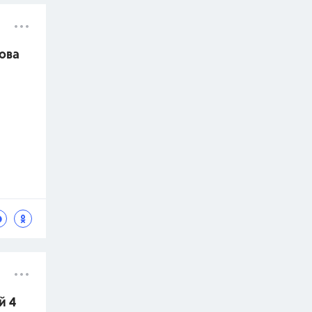
кова
й 4