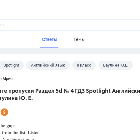
Ответы
Темы
Spotlight
Английский язык
8 класс
Ваулина Ю.Е.
ы
Домашнее задание
Русский язык,
Химия,
Геометрия,
я Мрия
Обществознание,
Физика
те пропуски Раздел 5d № 4 ГДЗ Spotlight Английски
Школа
аулина Ю. Е.
9 класс,
8 класс,
11 класс,
10 клас
6 класс,
4 класс,
5 класс,
1 класс,
Учебники
the gaps
 from the list. Listen
Разумовская М.М.,
Габриелян О.С
 Are there similar
Рудзитис Г.Е.,
Цыбулько И.П.,
Атан