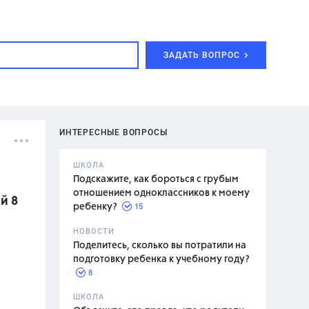
ЗАДАТЬ ВОПРОС
ИНТЕРЕСНЫЕ ВОПРОСЫ
ШКОЛА
Подскажите, как бороться с грубым
отношением одноклассников к моему
й 8
15
ребенку?
с,
7 класс,
НОВОСТИ
2 класс
Поделитесь, сколько вы потратили на
подготовку ребенка к учебному году?
8
.,
ШКОЛА
асян Л.С.,