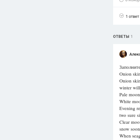
1 ответ
ОТВЕТЫ
1
Алек
Заполните
Onion skin
Onion skin
winter wil
Pale moon
White moon
Evening r
two sure si
Clear moo
snow soon
When seagu