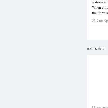
a storm is 
When cloud
the Earth’
9 ноябр
ВАШ ОТВЕТ
Можно вве