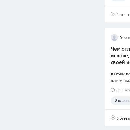
1 ответ
Учени
Чем отл
исповед
своей 
Каковы ис
вспоминал
30 нояб
8 класс
3 ответ