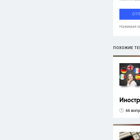
ОТ
Нажимая кн
ПОХОЖИЕ Т
Иност
66 воп