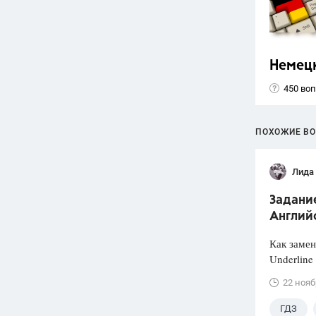
Немец
450 во
ПОХОЖИЕ В
Лида
Задание
Английс
Как заме
Underline 
22 нояб
ГДЗ