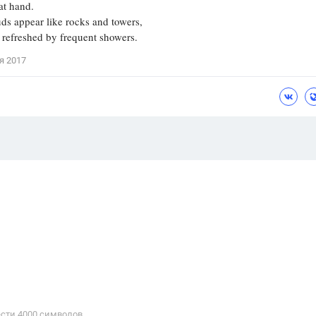
at hand.
s appear like rocks and towers,
s refreshed by frequent showers.
я 2017
сти 4000 cимволов