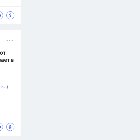
от
ает в
...
)