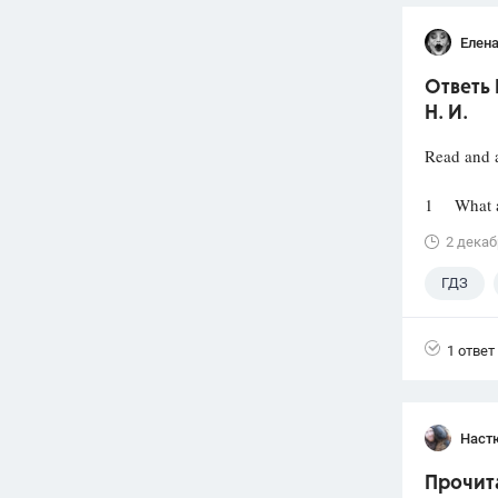
Елена
Ответь 
Н. И.
Read and 
1 What ar
2 декаб
ГДЗ
1 ответ
Наст
Прочита