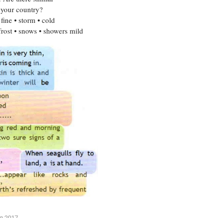
 your country?
Цветков Л. А.
fine • storm • cold
frost • snows • showers mild
Психология
Отношения,
Любовь,
Красота,
Во
ПОКАЗАТЬ ВСЕ
я 2017