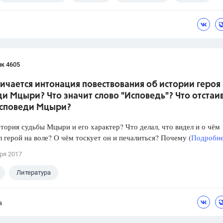
к 4605
ичается интонация повествования об истории героя 
и Мцыри? Что значит слово "Исповедь"? Что отстаив
исповеди Мцыри?
тория судьбы Мцыри и его характер? Что делал, что видел и о чём
 герой на воле? О чём тоскует он и печалиться? Почему (
Подробнее
ря 2017
Литература
а