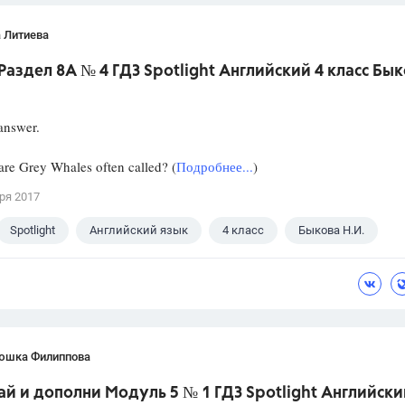
 Литиева
Раздел 8A № 4 ГДЗ Spotlight Английский 4 класс Бы
answer.
e Grey Whales often called? (
Подробнее...
)
ря 2017
Spotlight
Английский язык
4 класс
Быкова Н.И.
юшка Филиппова
й и дополни Модуль 5 № 1 ГДЗ Spotlight Английски