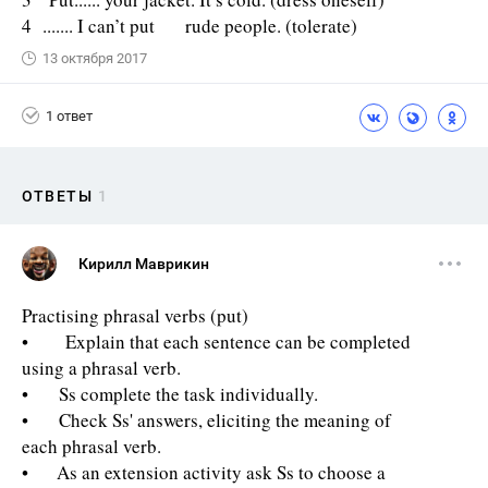
4 ....... I can’t put rude people. (tolerate)
13 октября 2017
1 ответ
ОТВЕТЫ
1
Кирилл Маврикин
Practising phrasal verbs (put)
• Explain that each sentence can be completed
using a phrasal verb.
• Ss complete the task individually.
• Check Ss' answers, eliciting the meaning of
each phrasal verb.
• As an extension activity ask Ss to choose a