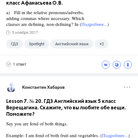
класс Афанасьева О.В.
a) Fill in the relative pronouns/adverbs,
adding commas where necessary. Which
clauses are defining, non-defining? In (
Подробнее...
)
5 ноября 2017
ГДЗ
Spotlight
Английский язык
+2
11 класс
Афанасьева О. В.
1 ответ
Константин Хабаров
Lesson 7. № 20. ГДЗ Английский язык 5 класс
Верещагина. Скажите, что вы любите обе вещи.
Поможете?
Say you are fond of both things.
Example: I am fond of both fruit and vegetables. (
Подробнее...
)