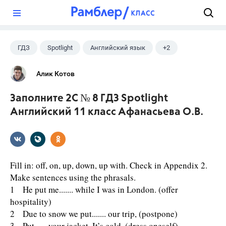
?
ГДЗ
Spotlight
Английский язык
+2
11 класс
Афанасьева О. В.
Алик Котов
Заполните 2C № 8 ГДЗ Spotlight
Английский 11 класс Афанасьева О.В.
Fill in: off, on, up, down, up with. Check in Appendix 2.
Make sentences using the phrasals.
1 He put me....... while I was in London. (offer
hospitality)
2 Due to snow we put....... our trip, (postpone)
3 Put...... your jacket. It’s cold. (dress oneself)