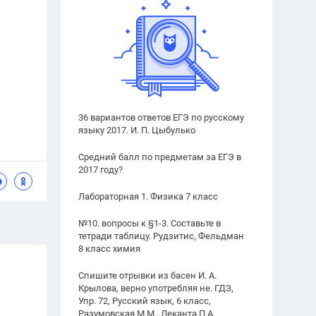
36 вариантов ответов ЕГЭ по русскому
языку 2017. И. П. Цыбулько
Средний балл по предметам за ЕГЭ в
2017 году?
Лабораторная 1. Физика 7 класс
№10. вопросы к §1-3. Составьте в
тетради таблицу. Рудзитис, Фельдман
8 класс химия
Спишите отрывки из басен И. А.
Крылова, верно употребляя не. ГДЗ,
Упр. 72, Русский язык, 6 класс,
Разумовская М.М., Леканта П.А.