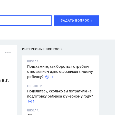
ЗАДАТЬ ВОПРОС
ИНТЕРЕСНЫЕ ВОПРОСЫ
ШКОЛА
Подскажите, как бороться с грубым
отношением одноклассников к моему
15
ребенку?
 В.Г.
с,
7 класс,
НОВОСТИ
2 класс
Поделитесь, сколько вы потратили на
подготовку ребенка к учебному году?
8
.,
ШКОЛА
асян Л.С.,