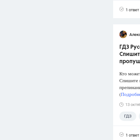
4 класс
1 ответ
Алек
ГДЗ Рус
Спишит
пропущ
Кто може
Спишите п
препинан
(
Подробне
13 октя
ГДЗ
1 ответ