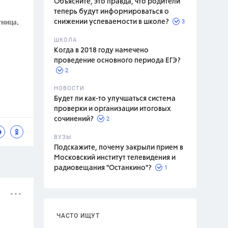
Объясните, это правда, что родители
теперь будут информироваться о
тница,
3
снижении успеваемости в школе?
ШКОЛА
спитание
Когда в 2018 году намечено
проведение основного периода ЕГЭ?
2
НОВОСТИ
Будет ли как-то улучшаться система
проверки и организации итоговых
2
сочинений?
ВУЗЫ
Подскажите, почему закрыли прием в
Московский институт телевидения и
1
радиовещания "Останкино"?
ЧАСТО ИЩУТ