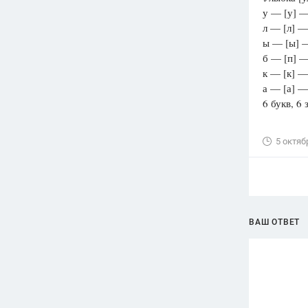
у — [у] —
л — [л] —
ы — [ы] —
б — [п] —
к — [к] —
а — [а] —
6 букв, 6 
5 октяб
ВАШ ОТВЕТ