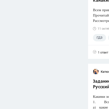
Канакин
Всем прив
Прочитай
Рассмотри
11 октя
ГДЗ
4 класс
1 ответ
Катю
Задание
Русский
Какими з
1. Вспом
а) какие 