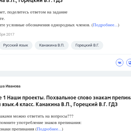
а В.П., Горецкий В.Г. ГДЗ
ет, поделитесь ответом на задание
те.
те условные обозначения однородных членов. (
Подробнее...
)
бря 2017
Русский язык
Канакина В.П.
Горецкий В.Г.
ша Иванова
 1 Наши проекты. Похвальное слово знакам препин
 язык.4 класс. Канакина В.П., Горецкий В.Г. ГДЗ
наками можно ответить на вопросы???
ните употребление знаков препинания:
знаки препинания (
Подробнее...
)