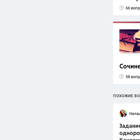
66 воп
Сочин
58 воп
ПОХОЖИЕ В
Ната
Задани
одноро