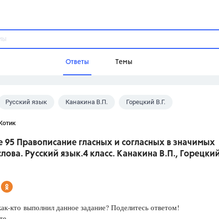
Ответы
Темы
Русский язык
Канакина В.П.
Горецкий В.Г.
ы
Домашнее задание
Русский язык,
Химия,
Геометрия,
Котик
Обществознание,
Физика
 95 Правописание гласных и согласных в значимых
Школа
слова. Русский язык.4 класс. Канакина В.П., Горецкий
9 класс,
8 класс,
11 класс,
10 клас
6 класс,
4 класс,
5 класс,
1 класс,
Учебники
как-кто выполнил данное задание? Поделитесь ответом!
Разумовская М.М.,
Габриелян О.С
те.
Рудзитис Г.Е.,
Цыбулько И.П.,
Атан