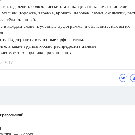
лыбка, далёкий, солома, лёгкий, мышь, тростник, ночлег, ловкий,
Цветков Л. А.
 молчун, дорожка, варенье, кровать, человек, семья, скользкий, лес
сластёна, длинный.
Психология
 в каждом слове изученные орфограммы и объясните, как вы их
Отношения,
Любовь,
Красота,
Во
и.
е. Подчеркните изученные орфограммы.
ПОКАЗАТЬ ВСЕ
те, в какие группы можно распределить данные
ависимости от правила правописания.
ря 2017
Тирапольский
ор
лыпка] — 3 слога,