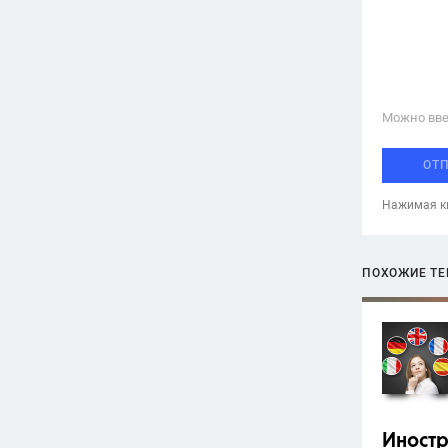
Можно вве
ОТ
Нажимая кн
ПОХОЖИЕ Т
Иност