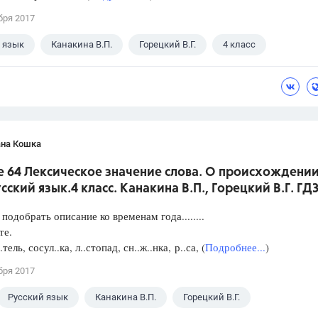
бря 2017
 язык
Канакина В.П.
Горецкий В.Г.
4 класс
ана Кошка
е 64 Лексическое значение слова. О происхождени
усский язык.4 класс. Канакина В.П., Горецкий В.Г. ГД
подобрать описание ко временам года........
те.
.тель, сосул..ка, л..стопад, сн..ж..нка, р..са, (
Подробнее...
)
бря 2017
Русский язык
Канакина В.П.
Горецкий В.Г.