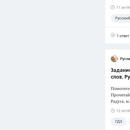
11 октя
Русский
1 ответ
Русл
Задани
слов. Р
Помогите 
Прочитай
Радуга, м.
12 октя
ГДЗ