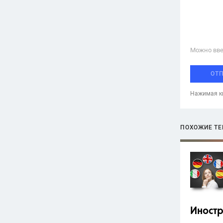
Можно вве
ОТ
Нажимая кн
ПОХОЖИЕ Т
Иност