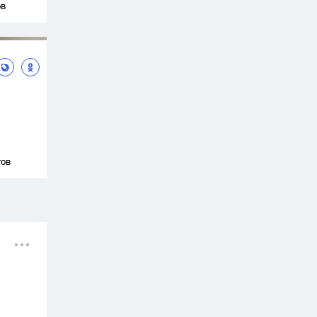
ов
тов