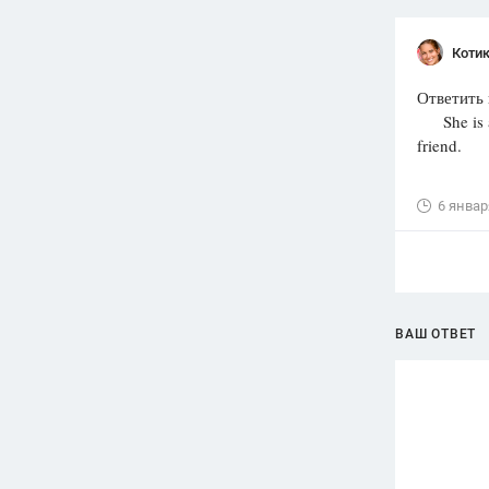
Котик
Ответить 
She is a m
friend.
6 январ
ВАШ ОТВЕТ