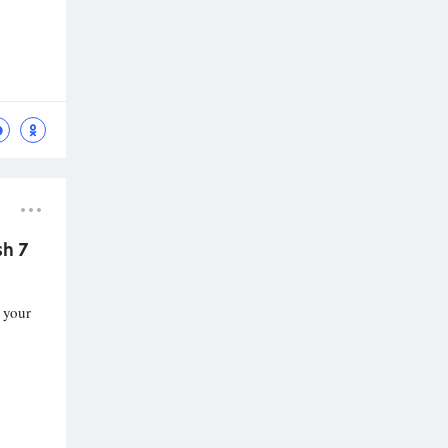
sh 7
 your