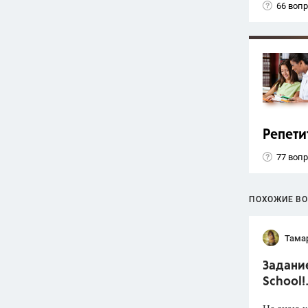
66 воп
Репети
77 воп
ПОХОЖИЕ В
Тама
Задание
School!