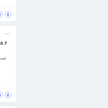
sh 7
word