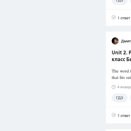
ГДЗ
1 ответ
Дмит
Unit 2.
класс 
The word i
that fits s
4 январ
ГДЗ
1 ответ