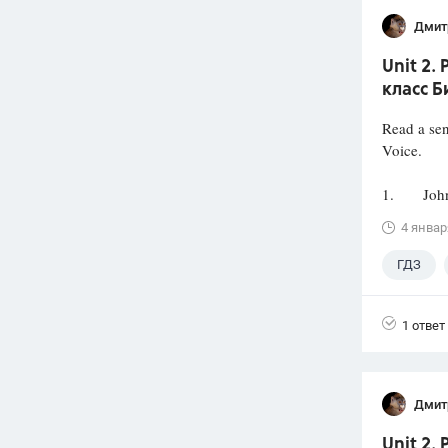
Дмит
Unit 2.
класс Б
Read a sen
Voice.
1. John R
4 январ
ГДЗ
1 ответ
Дмит
Unit 2.