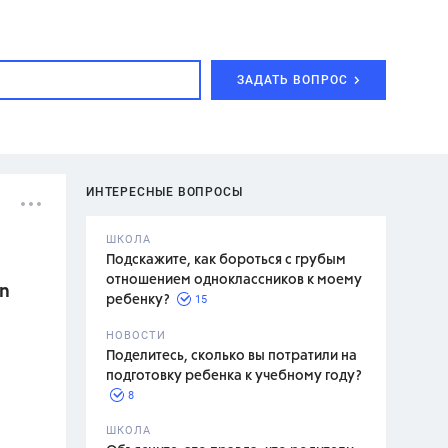
ЗАДАТЬ ВОПРОС
ИНТЕРЕСНЫЕ ВОПРОСЫ
ШКОЛА
Подскажите, как бороться с грубым
отношением одноклассников к моему
en
15
ребенку?
с,
7 класс,
НОВОСТИ
2 класс
Поделитесь, сколько вы потратили на
подготовку ребенка к учебному году?
8
.,
ШКОЛА
асян Л.С.,