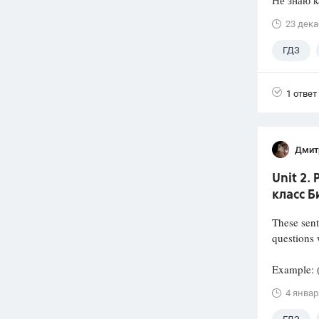
Не знаю к
23 дека
ГДЗ
1 ответ
Дмит
Unit 2.
класс Б
These sent
questions
Example: 
4 январ