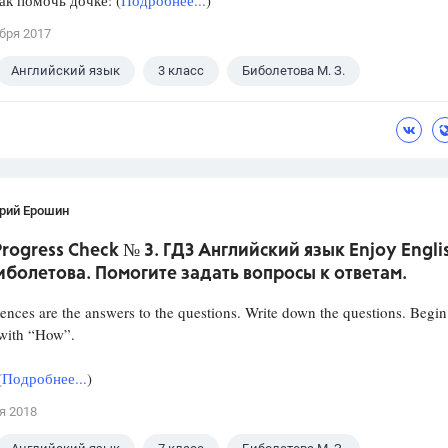
ак помочь дочке: (
Подробнее...
)
бря 2017
Английский язык
3 класс
Биболетова М. З.
рий Ерошин
 Progress Check № 3. ГДЗ Английский язык Enjoy Engli
иболетова. Помогите задать вопросы к ответам.
ences are the answers to the questions. Write down the questions. Begin
 with “How”.
(
Подробнее...
)
я 2018