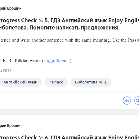
рий Ерошин
 Progress Check № 5. ГДЗ Английский язык Enjoy Engli
иболетова. Помогите написать предложения.
tence and write another sentence with the same meaning. Use the Passi
. R. Tolkien wrote (
Подробнее...
)
я 2018
Английский язык
7 класс
Биболетова М. З.
рий Ерошин
 Progress Check № 6. ГДЗ Английский язык Enjoy Engli