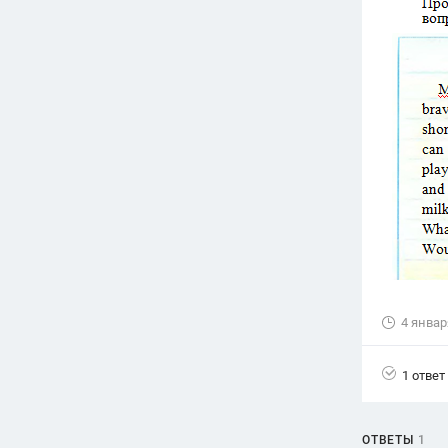
Вузы
1752
ответа
Олимпиады
82
ответа
Spotlight
1551
ответ
ГИА
280
ответов
4 январ
1 ответ
ОТВЕТЫ
1