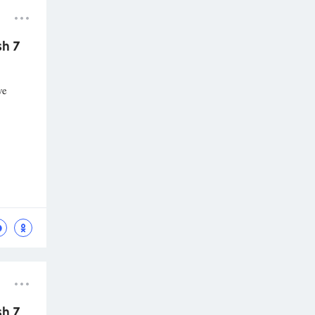
sh 7
ve
sh 7