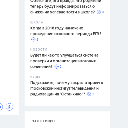
Объясните, это правда, что родители
теперь будут информироваться о
3
снижении успеваемости в школе?
ШКОЛА
спитание
Когда в 2018 году намечено
проведение основного периода ЕГЭ?
2
НОВОСТИ
Будет ли как-то улучшаться система
проверки и организации итоговых
2
сочинений?
ВУЗЫ
Подскажите, почему закрыли прием в
Московский институт телевидения и
1
радиовещания "Останкино"?
ЧАСТО ИЩУТ