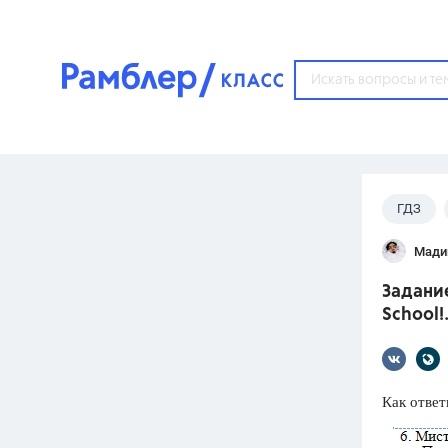
?
ГДЗ
Популярные тем
Мади
ГДЗ
67571
ответ
Задание
ЕГЭ
School!
3273
ответа
ОГЭ
3460
ответов
Как ответ
ФИПИ
30
ответов