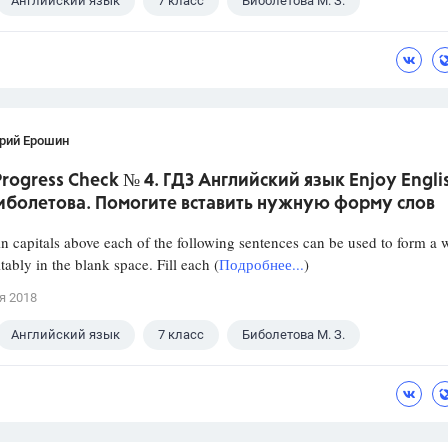
Английский язык
7 класс
Биболетова М. З.
рий Ерошин
 Progress Check № 4. ГДЗ Английский язык Enjoy Engli
Биболетова. Помогите вставить нужную форму слов
n capitals above each of the following sentences can be used to form a 
uitably in the blank space. Fill each (
Подробнее...
)
я 2018
Английский язык
7 класс
Биболетова М. З.