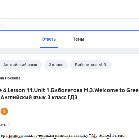
Ответы
Темы
Английский язык
3 класс
Биболетова М. З.
ы
Домашнее задание
Русский язык,
Химия,
Геометрия,
на Рокеева
Обществознание,
Физика
 6.Lesson 11.Unit 1.Биболетова М.З.Welcome to Gre
Школа
.Английский язык.3 класс.ГДЗ
9 класс,
8 класс,
11 класс,
10 клас
6 класс,
4 класс,
5 класс,
1 класс,
Учебники
ить ?
Разумовская М.М.,
Габриелян О.С
Рудзитис Г.Е.,
Цыбулько И.П.,
Атан