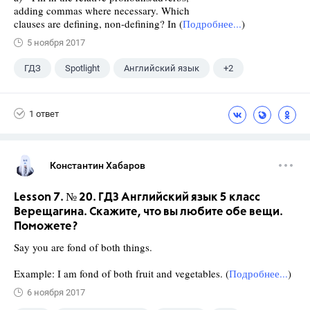
adding commas where necessary. Which
clauses are defining, non-defining? In (
Подробнее...
)
5 ноября 2017
ГДЗ
Spotlight
Английский язык
+2
11 класс
Афанасьева О. В.
1 ответ
Константин Хабаров
Lesson 7. № 20. ГДЗ Английский язык 5 класс
Верещагина. Скажите, что вы любите обе вещи.
Поможете?
Say you are fond of both things.
Example: I am fond of both fruit and vegetables. (
Подробнее...
)
6 ноября 2017