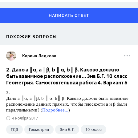
НАПИСАТЬ ОТВЕТ
ПОХОЖИЕ ВОПРОСЫ
Карина Ледкова
2. Дано а ║α, а ║β, b ║ α, b║ β. Каково должно
быть взаимное расположение... Зив Б.Г. 10 класс
Геометрия. Самостоятельная работа 4. Вариант 6
2.
Дано а ║α, а ║β, b ║ α, b║ β. Каково должно быть взаимное
расположение данных прямых, чтобы плоскости а и β были
параллельными? (
Подробнее...
)
4 ноября 2017
ГДЗ
Геометрия
Зив Б. Г.
10 класс