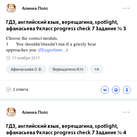
Алинка Попс
ГДЗ, английский язык, верещагина, spotlight,
афанасьева 9класс progress check 7 Задание № 3
Choose the correct modals.
1 You shouldn’t/needn’t run if a grizzly bear
approaches you. (
Подробнее...
)
17 ноября 2017
Афанасьева О. В.
Верещагина И.Н.
+4
Английский язык
ГДЗ
9 класс
2 ответа
Spotlight
Алинка Попс
ГДЗ, английский язык, верещагина, spotlight,
афанасьева 9класс progress check 7 Задание № 4