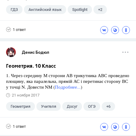
ГДЗ
Английский язык
Spotlight
+2
Ваулина Ю.Е.
7 класс
1 ответ
Денис Бодюл
Геометрия. 10 Класс
1. Через середину М сторони АВ трикутника АВС проведено
площину, яка паралельна, прямій АС і перетинає сторону ВС
у точці N. Довести NM (
Подробнее...
)
21 ноября 2017
Геометрия
Учителя
Досуг
ОГЭ
+6
Экзамены
ЕГЭ
ГИА
Выпускной
1 ответ
ГДЗ
Учебники