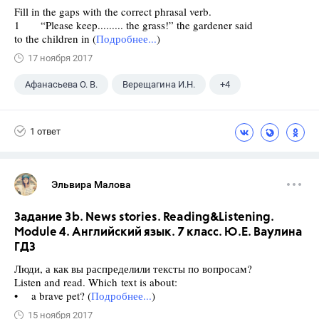
Fill in the gaps with the correct phrasal verb.
1 “Please keep......... the grass!” the gardener said
to the children in (
Подробнее...
)
17 ноября 2017
Афанасьева О. В.
Верещагина И.Н.
+4
Английский язык
9 класс
ГДЗ
1 ответ
Spotlight
Эльвира Малова
Задание 3b. News stories. Reading&Listening.
Module 4. Английский язык. 7 класс. Ю.Е. Ваулина
ГДЗ
Люди, а как вы распределили тексты по вопросам?
Listen and read. Which text is about:
• a brave pet? (
Подробнее...
)
15 ноября 2017