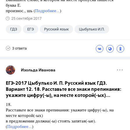
буква Е.
произнос., шь (
Подробнее...
)
25 сентября 2017
ГДЗ
ЕГЭ
Русский язык
Цыбулько И.П.
3 ответа
Изольда Иванова
ЕГЭ-2017 Цыбулько И. П. Русский язык ГДЗ.
Вариант 12. 18. Расставьте все знаки препинания:
укажите цифру(-ы), на месте которой(-ых)...
18.
Расставьте все знаки препинания: укажите цифру(-ы), на
месте которой(-ых)
в предложении должна(-ы) стоять запятая(-ые).
(
Подробнее...
)