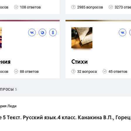
росов
108 ответов
2985 вопросов
3273 отв
ения
Стихи
росов
88 ответов
32 вопроса
45 ответов
ОПРОСЫ
5
ория Леди
 5 Текст. Русский язык.4 класс. Канакина В.П., Горе