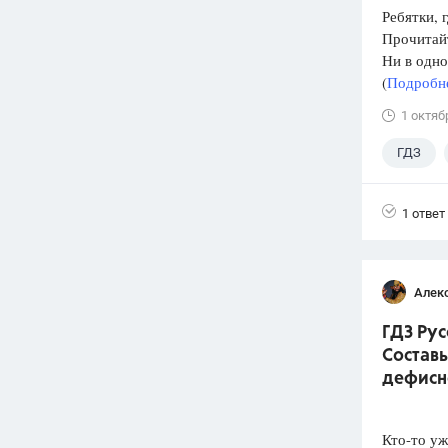
Ребятки, 
Прочитай
Ни в одно
(
Подробне
1 октяб
ГДЗ
4 класс
1 ответ
Алек
ГДЗ Рус
Составь
дефисн
Кто-то уж