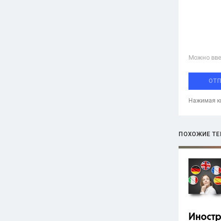
Можно вве
ОТ
Нажимая кн
ПОХОЖИЕ Т
Иност