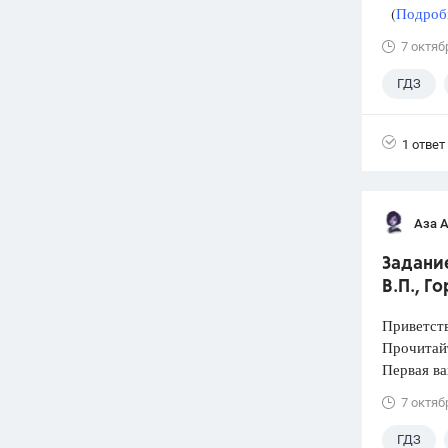
(
Подробн
7 октяб
ГДЗ
1 ответ
Аза 
Задание
В.П., Г
Приветств
Прочитай
Первая ва
7 октяб
ГДЗ