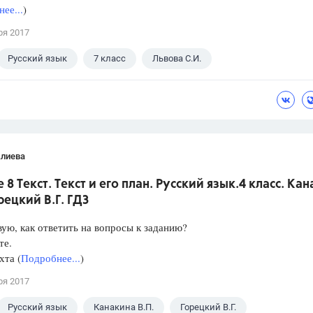
ее...
)
ря 2017
Русский язык
7 класс
Львова С.И.
Алиева
 8 Текст. Текст и его план. Русский язык.4 класс. Ка
орецкий В.Г. ГДЗ
ую, как ответить на вопросы к заданию?
те.
хта (
Подробнее...
)
ря 2017
Русский язык
Канакина В.П.
Горецкий В.Г.