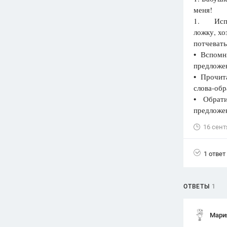
меня!
Вузы
1. Испеки
1752
ответа
ложку, хо
потчевать
Олимпиады
• Вспомни
82
ответа
предложе
Spotlight
• Прочита
1551
ответ
слова-об
• Обрати
ГИА
предложе
280
ответов
16 сент
1 ответ
ОТВЕТЫ
1
Мари