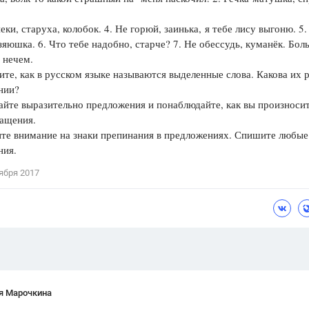
Цветков Л. А.
, старуха, колобок. 4. Не горюй, заинька, я тебе лису выгоню. 5.
зяюшка. 6. Что тебе надобно, старче? 7. Не обессудь, куманёк. Бол
Психология
 нечем.
Отношения,
Любовь,
Красота,
Во
те, как в русском языке называются выделенные слова. Какова их р
нии?
ПОКАЗАТЬ ВСЕ
йте выразительно предложения и понаблюдайте, как вы произноси
ращения.
те внимание на знаки препинания в предложениях. Спишите любые
ния.
ября 2017
я Марочкина