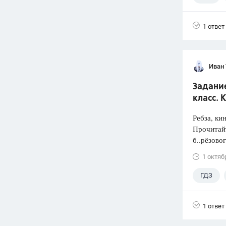
4 класс
1 ответ
Иван
Задани
класс. 
Ребза, ки
Прочитай
б..рёзовог
1 октяб
ГДЗ
4 класс
1 ответ