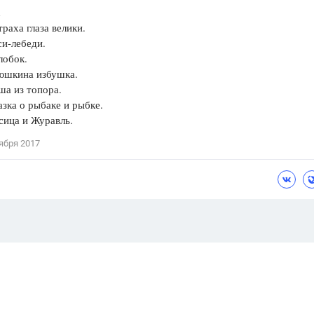
аха глаза велики.
-лебеди.
обок.
кина избушка.
 из топора.
а о рыбаке и рыбке.
ца и Журавль.
ября 2017