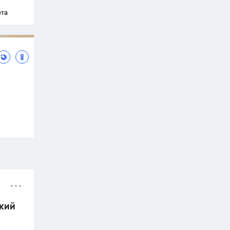
ета
цкий