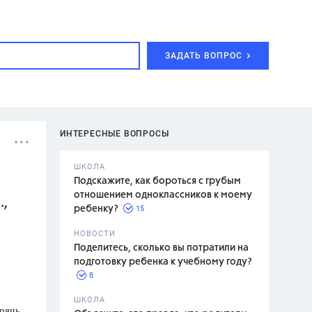
ЗАДАТЬ ВОПРОС
ИНТЕРЕСНЫЕ ВОПРОСЫ
ШКОЛА
Подскажите, как бороться с грубым
отношением одноклассников к моему
.,
15
ребенку?
с,
7 класс,
НОВОСТИ
2 класс
Поделитесь, сколько вы потратили на
подготовку ребенка к учебному году?
8
.,
ШКОЛА
прячь
асян Л.С.,