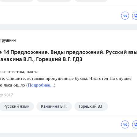
 Трушкин
е 14 Предложение. Виды предложений. Русский язы
Канакина В.П., Горецкий В.Г. ГДЗ
ньте ответом, пжста
те. Спишите, вставляя пропущенные буквы. Чистотел На опушке
о леса ок..ло (
Подробнее...
)
ря 2017
Русский язык
Канакина В.П.
Горецкий В.Г.