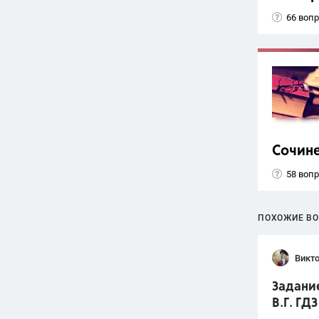
66 воп
Сочин
58 воп
ПОХОЖИЕ В
Викт
Задание
В.Г. ГДЗ