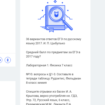
36 вариантов ответов ЕГЭ по русскому
языку 2017. И. П. Цыбулько
Средний балл по предметам за ЕГЭ в
2017 году?
Лабораторная 1. Физика 7 класс
№10. вопросы к §1-3. Составьте в
тетради таблицу. Рудзитис, Фельдман
8 класс химия
Спишите отрывки из басен И. А.
Крылова, верно употребляя не. ГДЗ,
Упр. 72, Русский язык, 6 класс,
Разумовская М.М., Леканта П.А.