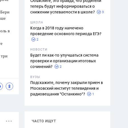
Объясните, это правда, что родители
теперь будут информироваться о
 Бери
3
снижении успеваемости в школе?
ьше
ШКОЛА
спитание
Когда в 2018 году намечено
оль в
проведение основного периода ЕГЭ?
2
те
НОВОСТИ
 три
Будет ли как-то улучшаться система
проверки и организации итоговых
2
сочинений?
ВУЗЫ
Подскажите, почему закрыли прием в
Московский институт телевидения и
1
радиовещания "Останкино"?
ЧАСТО ИЩУТ