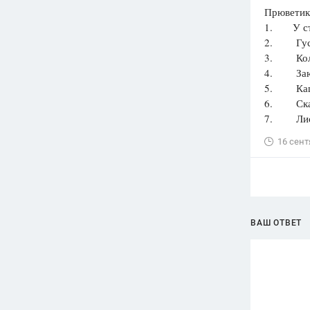
Прюветик
1. У стр
2. Гуси
3. Кол
4. Заюш
5. Каша
6. Сказк
7. Лиси
16 сент
ВАШ ОТВЕТ