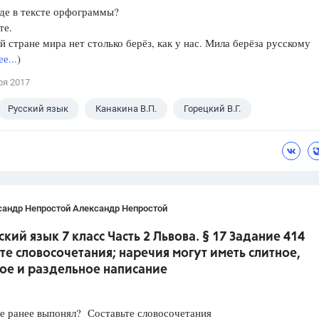
где в тексте орфограммы?
те.
й стране мира нет столько берёз, как у нас. Мила берёза русскому
е...
)
ря 2017
Русский язык
Канакина В.П.
Горецкий В.Г.
сандр Непростой Александр Непростой
ский язык 7 класс Часть 2 Львова. § 17 Задание 414
те словосочетания; наречия могут иметь слитное,
ое и раздельное написание
е ранее выпонял? Составьте словосочетания