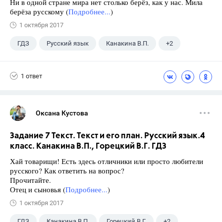
Ни в одной стране мира нет столько берёз, как у нас. Мила
берёза русскому (
Подробнее...
)
1 октября 2017
ГДЗ
Русский язык
Канакина В.П.
+2
Горецкий В.Г.
4 класс
1 ответ
Оксана Кустова
Задание 7 Текст. Текст и его план. Русский язык.4
класс. Канакина В.П., Горецкий В.Г. ГДЗ
Хай товарищи! Есть здесь отличники или просто любители
русского? Как ответить на вопрос?
Прочитайте.
Отец и сыновья (
Подробнее...
)
1 октября 2017
ГДЗ
Канакина В.П.
Горецкий В.Г.
+2