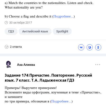
a) Match the countries to the nationalities. Listen and check.
What nationality are you?
b) Choose a flag and describe it (
Подробнее...
)
30 октября 2017
ГДЗ
Английский язык
Spotlight
6 класс
+1
Ваулина Ю.Е.
2 ответа
Аза Алиева
Задание 174 Причастие. Повторение. Русский
язык. 7 класс. Т.А. Ладыженская ГДЗ
Примеры! Выручите примерами!
Вспомните виды орфограмм, изученные в теме «Причастие»,
и запишите
по три примера, обозначая в (
Подробнее...
)