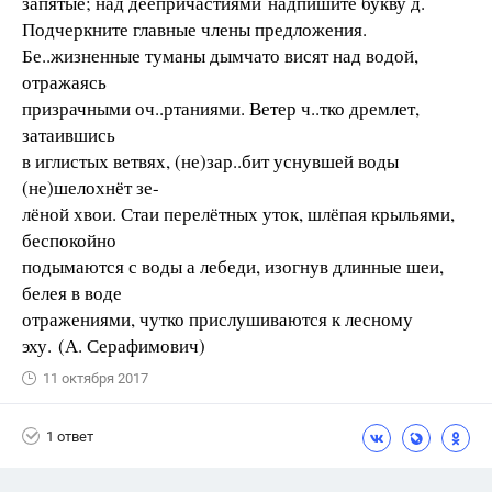
запятые; над деепричастиями надпишите букву д.
Подчеркните главные члены предложения.
Бе..жизненные туманы дымчато висят над водой,
отражаясь
призрачными оч..ртаниями. Ветер ч..тко дремлет,
затаившись
в иглистых ветвях, (не)зар..бит уснувшей воды
(не)шелохнёт зе-
лёной хвои. Стаи перелётных уток, шлёпая крыльями,
беспокойно
подымаются с воды а лебеди, изогнув длинные шеи,
белея в воде
отражениями, чутко прислушиваются к лесному
эху. (А. Серафимович)
11 октября 2017
1 ответ