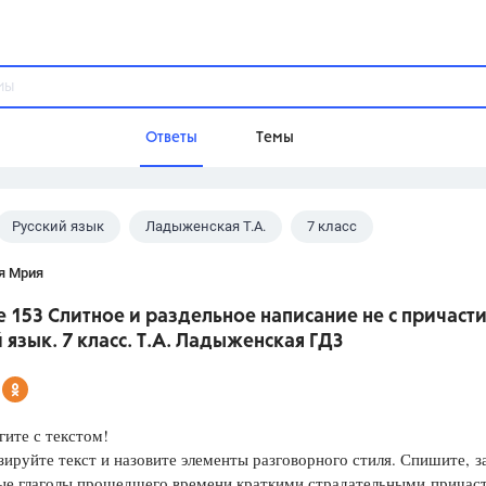
Ответы
Темы
Русский язык
Ладыженская Т.А.
7 класс
ы
Домашнее задание
Русский язык,
Химия,
Геометрия,
я Мрия
Обществознание,
Физика
 153 Слитное и раздельное написание не с причаст
Школа
 язык. 7 класс. Т.А. Ладыженская ГДЗ
9 класс,
8 класс,
11 класс,
10 клас
6 класс,
4 класс,
5 класс,
1 класс,
Учебники
ите с текстом!
ируйте текст и назовите элементы разговорного стиля. Спишите, з
Разумовская М.М.,
Габриелян О.С
ые глаголы прошедшего времени краткими страдательными причас
Рудзитис Г.Е.,
Цыбулько И.П.,
Атан