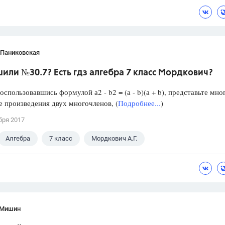
 Паниковская
или №30.7? Есть гдз алгебра 7 класс Мордкович?
пользовавшись формулой а2 - b2 = (а - b)(а + b), представьте мно
де произведения двух многочленов, (
Подробнее...
)
бря 2017
Алгебра
7 класс
Мордкович А.Г.
 Мишин