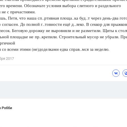
о времени. Обозначьте условия выбора слитного и раздельного
Цветков Л. А.
 не с причастиями.
шь, Петя, что наша сп..ртивная площа..ка буд..т через день-два гото
Психология
) согласен. До полной г..товности ещё д..леко. В секкор для прыжков
Отношения,
Любовь,
Красота,
Во
 песок. Беговую дорожку не выровняли и не разметили. Щиты к стол
ьной площадке не пр..крепили. Строительный мусор не убрали. Пр
ПОКАЗАТЬ ВСЕ
ергичной
 со всеми этими (не)доделками едва справ..мся за неделю.
бря 2017
о Робби