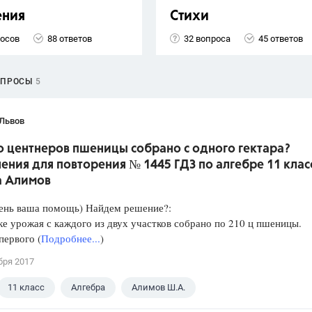
ения
Стихи
росов
88 ответов
32 вопроса
45 ответов
ОПРОСЫ
5
 Львов
о центнеров пшеницы собрано с одного гектара?
ния для повторения № 1445 ГДЗ по алгебре 11 клас
а Алимов
ень ваша помощь) Найдем решение?:
е урожая с каждого из двух участков собрано по 210 ц пшеницы.
первого (
Подробнее...
)
бря 2017
11 класс
Алгебра
Алимов Ш.А.