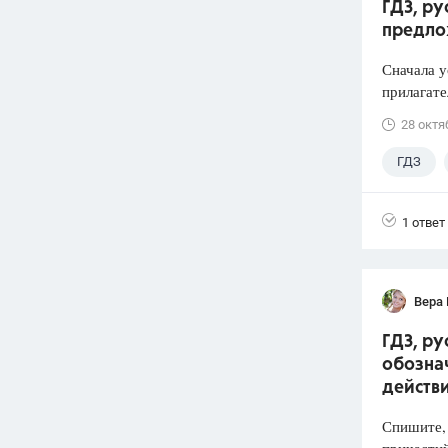
ГДЗ, ру
предло
Сначала 
прилагате
28 октя
ГДЗ
1 ответ
Вера
ГДЗ, ру
обозна
действ
Спишите, 