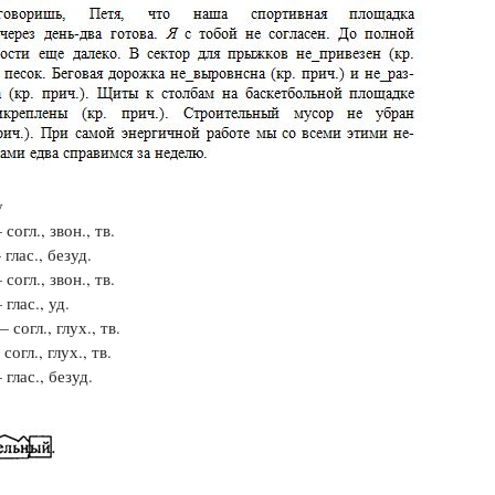
у
согл., звон., тв.
глас., безуд.
согл., звон., тв.
 глас., уд.
согл., глух., тв.
согл., глух., тв.
глас., безуд.