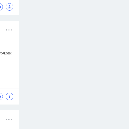
гочлен