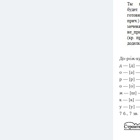
До-ро́ж-к
д — [д] — 
о — [а] — 
р — [р] — 
о — [о́] —
ж — [ш] — 
к — [к] — 
у — [у] — 
7 б., 7 зв.