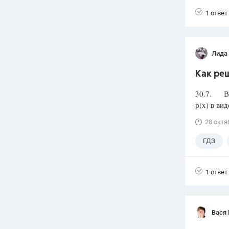
1 ответ
Лида
Как реш
30.7. Вос
р(x) в ви
28 октя
ГДЗ
1 ответ
Вася