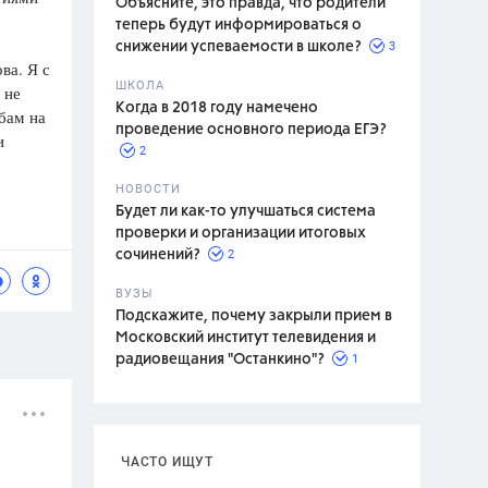
Объясните, это правда, что родители
теперь будут информироваться о
3
снижении успеваемости в школе?
ва. Я с
ШКОЛА
 не
спитание
Когда в 2018 году намечено
бам на
проведение основного периода ЕГЭ?
и
2
НОВОСТИ
Будет ли как-то улучшаться система
проверки и организации итоговых
2
сочинений?
ВУЗЫ
Подскажите, почему закрыли прием в
Московский институт телевидения и
1
радиовещания "Останкино"?
ЧАСТО ИЩУТ