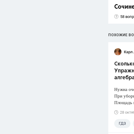
Сочин
58 воп
ПОХОЖИЕ В
Карл
Скольк
Упражне
алгебр
Нужна оч
При уборк
Площадь 
28 октя
ГДЗ