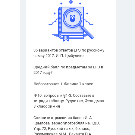
36 вариантов ответов ЕГЭ по русскому
языку 2017. И. П. Цыбулько
Средний балл по предметам за ЕГЭ в
2017 году?
Лабораторная 1. Физика 7 класс
№10. вопросы к §1-3. Составьте в
тетради таблицу. Рудзитис, Фельдман
8 класс химия
Спишите отрывки из басен И. А.
Крылова, верно употребляя не. ГДЗ,
Упр. 72, Русский язык, 6 класс,
Разумовская М.М., Леканта П.А.