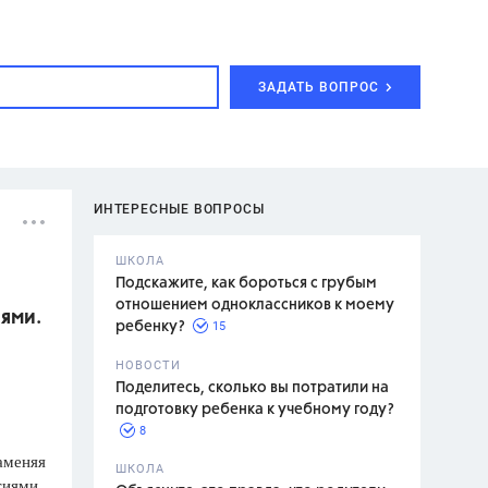
ЗАДАТЬ ВОПРОС
ИНТЕРЕСНЫЕ ВОПРОСЫ
ШКОЛА
Подскажите, как бороться с грубым
отношением одноклассников к моему
иями.
15
ребенку?
с,
7 класс,
НОВОСТИ
2 класс
Поделитесь, сколько вы потратили на
подготовку ребенка к учебному году?
8
аменяя
.,
ШКОЛА
тиями
асян Л.С.,