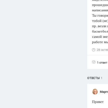
прошедшег
Вузы
написания
1752
ответа
Ты говори
тобой (не
Олимпиады
пр..везли
82
ответа
баскетбол
Spotlight
самой эн
1551
ответ
работе мы
ГИА
28 октя
280
ответов
1 ответ
ОТВЕТЫ
1
Марг
Привет