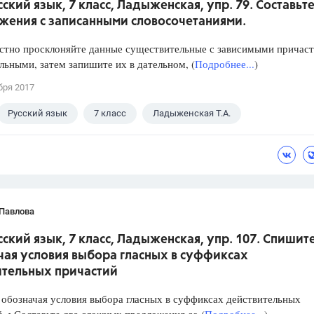
сский язык, 7 класс, Ладыженская, упр. 79. Составьт
жения с записанными словосочетаниями.
устно просклоняйте данные существительные с зависимыми причас
льными, затем запишите их в дательном, (
Подробнее...
)
бря 2017
Русский язык
7 класс
Ладыженская Т.А.
 Павлова
сский язык, 7 класс, Ладыженская, упр. 107. Спишите
чая условия выбора гласных в суффиксах
ительных причастий
обозначая условия выбора гласных в суффиксах действительных