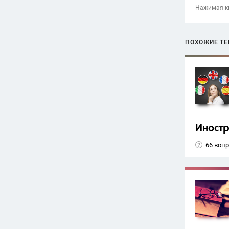
Нажимая кн
ПОХОЖИЕ Т
Иност
66 воп