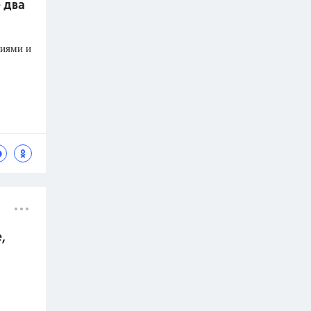
е два
тиями и
,