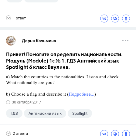
Ладыженская Т.А.
+1
7 класс
1 ответ
Дарья Казьмина
Привет! Помогите определить национальности.
Модуль (Module) 1c № 1. ГДЗ Английский язык
Spotlight 6 класс Ваулина.
a) Match the countries to the nationalities. Listen and check.
What nationality are you?
b) Choose a flag and describe it (
Подробнее...
)
30 октября 2017
ГДЗ
Английский язык
Spotlight
6 класс
+1
Ваулина Ю.Е.
2 ответа