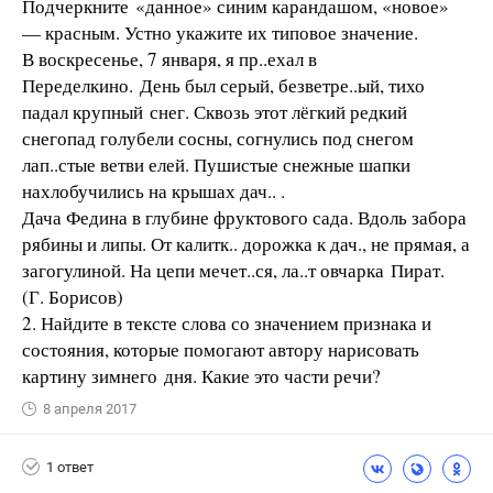
Подчеркните «данное» синим карандашом, «новое»
— красным. Устно укажите их типовое значение.
В воскресенье, 7 января, я пр..ехал в
Переделкино. День был серый, безветре..ый, тихо
падал крупный снег. Сквозь этот лёгкий редкий
снегопад голубели сосны, согнулись под снегом
лап..стые ветви елей. Пушистые снежные шапки
нахлобучились на крышах дач.. .
Дача Федина в глубине фруктового сада. Вдоль забора
рябины и липы. От калитк.. дорожка к дач., не прямая, а
загогулиной. На цепи мечет..ся, ла..т овчарка Пират.
(Г. Борисов)
2. Найдите в тексте слова со значением признака и
состояния, которые помогают автору нарисовать
картину зимнего дня. Какие это части речи?
8 апреля 2017
1 ответ