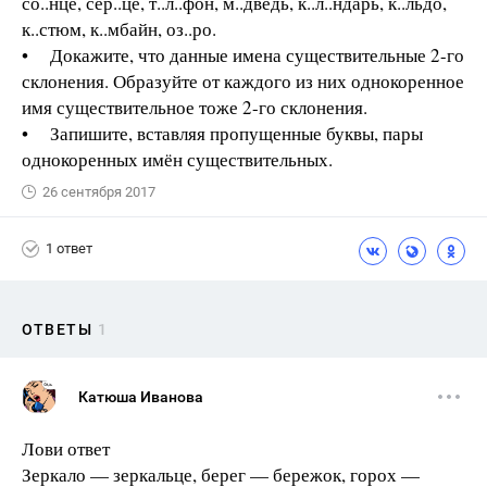
со..нце, сер..це, т..л..фон, м..дведь, к..л..ндарь, к..льдо,
к..стюм, к..мбайн, оз..ро.
• Докажите, что данные имена существительные 2-го
склонения. Образуйте от каждого из них однокоренное
имя существительное тоже 2-го склонения.
• Запишите, вставляя пропущенные буквы, пары
однокоренных имён существительных.
26 сентября 2017
1 ответ
ОТВЕТЫ
1
Катюша Иванова
Лови ответ
Зеркало — зеркальце, берег — бережок, горох —