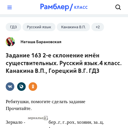
?
ГДЗ
Русский язык
Канакина В.П.
+2
Горецкий В.Г.
4 класс
Наташа Барановская
Задание 163 2-е склонение имён
существительных. Русский язык.4 класс.
Канакина В.П., Горецкий В.Г. ГДЗ
Ребятушки, помогите сделать задание
Прочитайте.
Зеркало -
бер..г, г..рох, хозяин, за..ц,