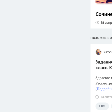
Сочин
58 воп
ПОХОЖИЕ В
Катю
Задание
класс. 
Здрасьте 
Рассмотри
(
Подробне
13 октя
ГДЗ