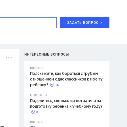
ЗАДАТЬ ВОПРОС
ИНТЕРЕСНЫЕ ВОПРОСЫ
ШКОЛА
Подскажите, как бороться с грубым
отношением одноклассников к моему
15
ребенку?
с,
7 класс,
НОВОСТИ
2 класс
Поделитесь, сколько вы потратили на
подготовку ребенка к учебному году?
8
.,
ШКОЛА
ня,
асян Л.С.,