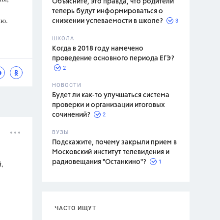
Объясните, это правда, что родители
теперь будут информироваться о
ию.
3
снижении успеваемости в школе?
ШКОЛА
спитание
Когда в 2018 году намечено
проведение основного периода ЕГЭ?
2
НОВОСТИ
Будет ли как-то улучшаться система
проверки и организации итоговых
2
сочинений?
ВУЗЫ
Подскажите, почему закрыли прием в
Московский институт телевидения и
1
й,
радиовещания "Останкино"?
ЧАСТО ИЩУТ