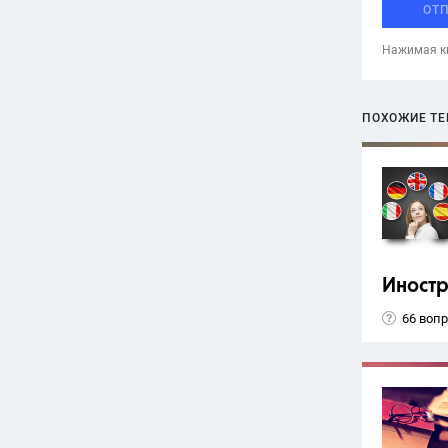
ОТ
Нажимая кн
ПОХОЖИЕ Т
Иност
66 воп