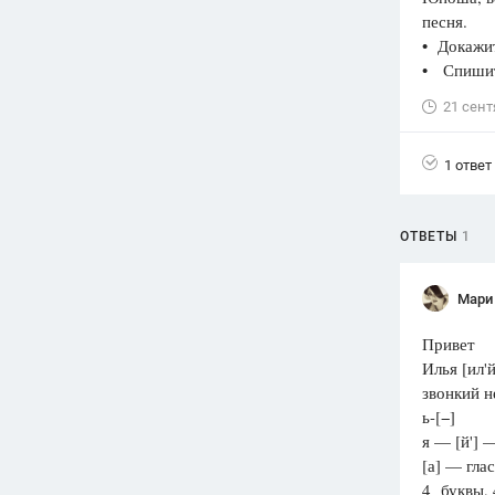
песня.
Вузы
• Докажит
1752
ответа
• Спишит
Олимпиады
21 сент
82
ответа
Spotlight
1 ответ
1551
ответ
ГИА
ОТВЕТЫ
1
280
ответов
Мари
Привет
Илья [ил'
звонкий н
ь-[−]
я — [й'] 
[а] — гла
4 буквы, 