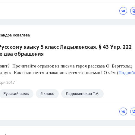
сандра Ковалева
Русскому языку 5 класс Ладыженская. § 43 Упр. 222
е два обращения
нит? Прочитайте отрывок из письма героя рассказа О. Берггольц
руг». Как начинается и заканчивается это письмо? О чём (
Подробн
бря 2017
Русский язык
5 класс
Ладыженская Т.А.