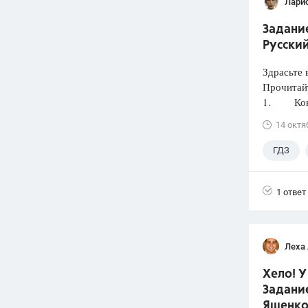
Лари
Задани
Русский
Здрасьте 
Прочитайт
1. Конь 
14 октя
ГДЗ
4 класс
1 ответ
Леха
Хело! У
Задание
Ященко