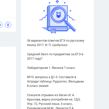
36 вариантов ответов ЕГЭ по русскому
языку 2017. И. П. Цыбулько
Средний балл по предметам за ЕГЭ в
2017 году?
Лабораторная 1. Физика 7 класс
№10. вопросы к §1-3. Составьте в
тетради таблицу. Рудзитис, Фельдман
8 класс химия
Спишите отрывки из басен И. А.
Крылова, верно употребляя не. ГДЗ,
Упр. 72, Русский язык, 6 класс,
Разумовская М.М., Леканта П.А.