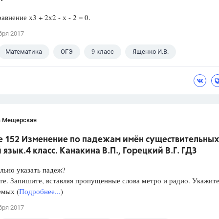
авнение х3 + 2х2 - х - 2 = 0.
бря 2017
Математика
ОГЭ
9 класс
Ященко И.В.
а Мещерская
е 152 Изменение по падежам имён существительных
 язык.4 класс. Канакина В.П., Горецкий В.Г. ГДЗ
льно указать падеж?
е. Запишите, вставляя пропущенные слова метро и радио. Укажит
емых (
Подробнее...
)
бря 2017