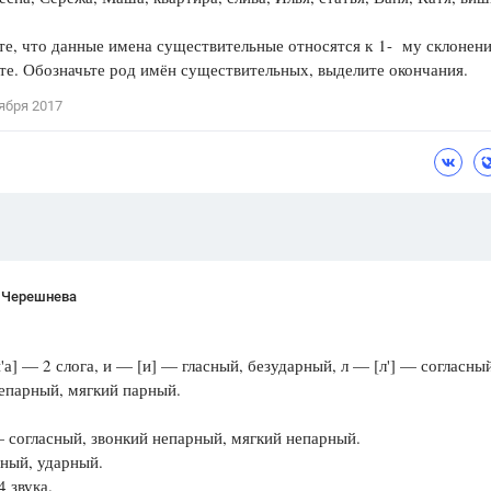
Цветков Л. А.
е, что данные имена существительные относятся к 1- му склонен
е. Обозначьте род имён существительных, выделите окончания.
Психология
Отношения,
Любовь,
Красота,
Во
ября 2017
ПОКАЗАТЬ ВСЕ
 Черешнева
й'а] — 2 слога, и — [и] — гласный, безударный, л — [л'] — согласны
епарный, мягкий парный.
— согласный, звонкий непарный, мягкий непарный.
сный, ударный.
4 звука.