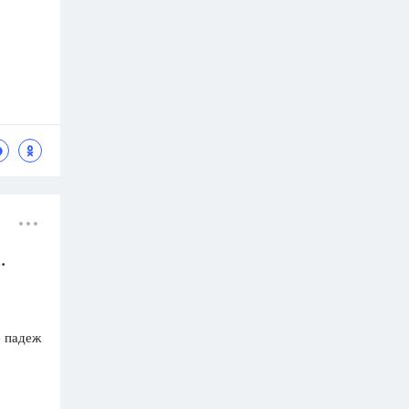
.
е падеж