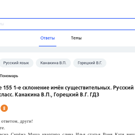
Ответы
Темы
Русский язык
Канакина В.П.
Горецкий В.Г.
ы
Домашнее задание
Русский язык,
Химия,
Геометрия,
 Пономарь
Обществознание,
Физика
 155 1-е склонение имён существительных. Русский
Школа
класс. Канакина В.П., Горецкий В.Г. ГДЗ
9 класс,
8 класс,
11 класс,
10 клас
6 класс,
4 класс,
5 класс,
1 класс,
Учебники
ответом, други!
те.
Разумовская М.М.,
Габриелян О.С
сна, Серёжа, Маша, квартира, слива, Илья, статья, Ваня, Катя, виш
Рудзитис Г.Е.,
Цыбулько И.П.,
Атан