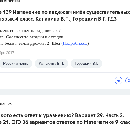
са Антипова
е 139 Изменение по падежам имён существительных
 язык.4 класс. Канакина В.П., Горецкий В.Г. ГДЗ
всем, есть ответ на задание это?
е. Соотнесите загадки и отгадки.
бежит, земля дрожит. 2. Шёл (
Подробнее...
)
бря 2017
Русский язык
Канакина В.П.
Горецкий В.Г.
 Лешка
 кого есть ответ к уравнению? Вариант 29. Часть 2.
 21. ОГЭ 36 вариантов ответов по Математике 9 клас
.