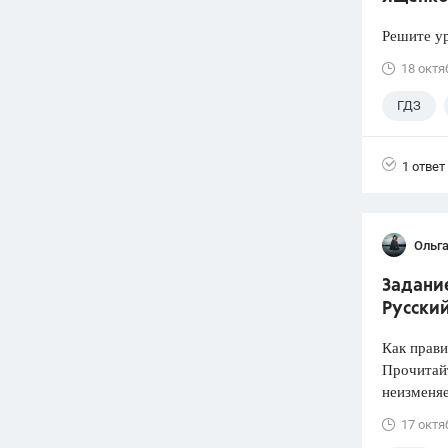
Решите ур
18 октя
ГДЗ
1 ответ
Ольг
Задани
Русский
Как прави
Прочитайт
неизменя
17 октя