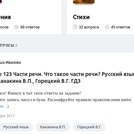
ения
Стихи
росов
88 ответов
32 вопроса
45 ответов
ОПРОСЫ
5
ша Иванова
 123 Части речи. Что такое части речи? Русский язы
Канакина В.П., Горецкий В.Г. ГДЗ
все! Киньте в чат свои ответы на задание!
те запись чисел и букв. Расшифруйте правило правописания имён
е...
)
бря 2017
Русский язык
Канакина В.П.
Горецкий В.Г.