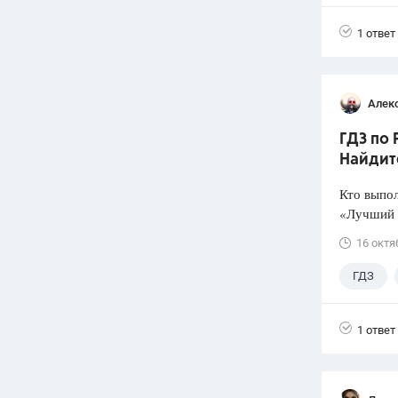
4 класс
1 ответ
Алек
ГДЗ по 
Найдит
Кто выпол
«Лучший д
16 октя
ГДЗ
1 ответ