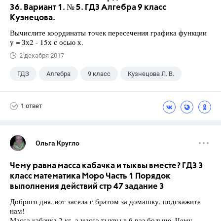
36. Вариант 1. № 5. ГДЗ Алгебра 9 класс
Кузнецова.
Вычислите координаты точек пересечения графика функции
у = Зх2 - 15х с осью х.
2 декабря 2017
ГДЗ
Алгебра
9 класс
Кузнецова Л. В.
1 ответ
Ольга Кругло
Чему равна масса кабачка и тыквы вместе? ГДЗ 3
класс математика Моро Часть 1 Порядок
выполнения действий стр 47 задание 3
Доброго дня, вот засела с братом за домашку, подскажите
нам!
Масса кабачка 2 кг, а масса тыквы в 6 раз больше. Чему