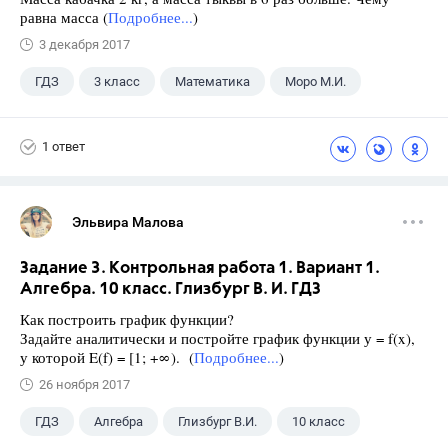
равна масса (
Подробнее...
)
3 декабря 2017
ГДЗ
3 класс
Математика
Моро М.И.
1 ответ
Эльвира Малова
Задание 3. Контрольная работа 1. Вариант 1.
Алгебра. 10 класс. Глизбург В. И. ГДЗ
Как построить график функции?
Задайте аналитически и постройте график функции у = f(x),
у которой E(f) = [1; +∞). (
Подробнее...
)
26 ноября 2017
ГДЗ
Алгебра
Глизбург В.И.
10 класс