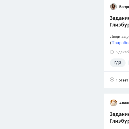
Богд
Задание
Глизбур
Люди выру
(
Подробне
5 декаб
ГДЗ
1 ответ
Алин
Задание
Глизбур