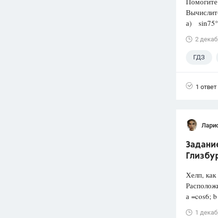
Помогите 
Вычислит
а) sin75°;
2 декаб
ГДЗ
1 ответ
Лари
Задание
Глизбур
Хелп, как
Расположи
а =cos6; b
1 декаб