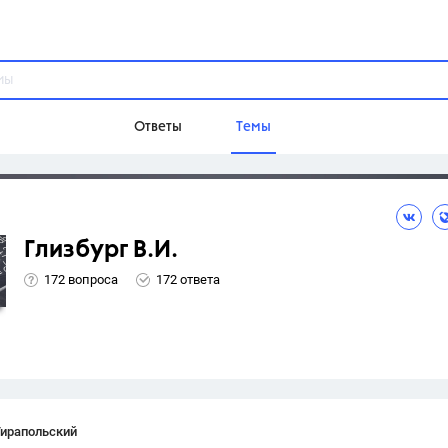
Ответы
Темы
ы
Домашнее задание
Русский язык,
Химия,
Геометрия,
Глизбург В.И.
Обществознание,
Физика
172 вопроса
172 ответа
Школа
9 класс,
8 класс,
11 класс,
10 клас
6 класс,
4 класс,
5 класс,
1 класс,
Учебники
Разумовская М.М.,
Габриелян О.С
Тирапольский
Рудзитис Г.Е.,
Цыбулько И.П.,
Атан