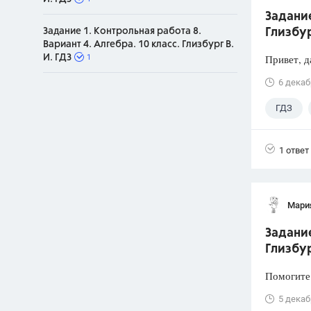
Задание
Вузы
Задание 1. Контрольная работа 8.
Глизбур
1752
ответа
Вариант 4. Алгебра. 10 класс. Глизбург В.
Привет, д
1
И. ГДЗ
Олимпиады
82
ответа
6 декаб
Spotlight
ГДЗ
1551
ответ
ГИА
1 ответ
280
ответов
Мари
Задание
Глизбур
Помогите 
5 декаб