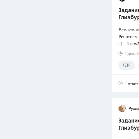
Задание
Глизбур
Все-все-в
Решите у
а) 4 cos2х
2 декаб
ГДЗ
1 ответ
Русл
Задание
Глизбур