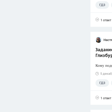
ГДЗ
1 ответ
Наст
Задание
Глизбур
Кому подк
5 декаб
ГДЗ
1 ответ