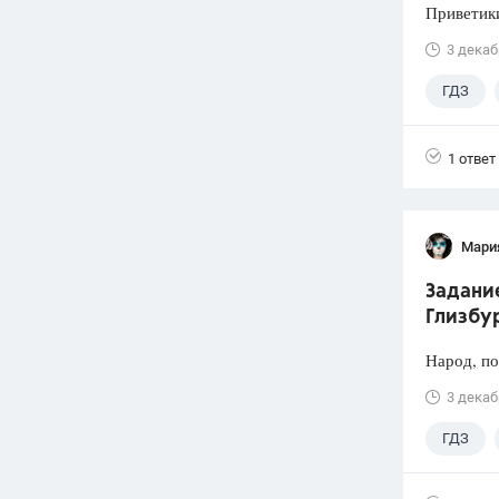
Приветики
3 декаб
ГДЗ
1 ответ
Мари
Задание
Глизбур
Народ, по
3 декаб
ГДЗ