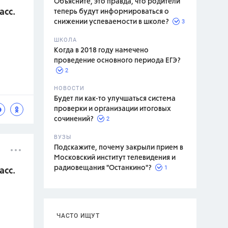
Объясните, это правда, что родители
асс.
теперь будут информироваться о
3
снижении успеваемости в школе?
ШКОЛА
спитание
Когда в 2018 году намечено
проведение основного периода ЕГЭ?
2
НОВОСТИ
Будет ли как-то улучшаться система
проверки и организации итоговых
2
сочинений?
ВУЗЫ
Подскажите, почему закрыли прием в
Московский институт телевидения и
1
радиовещания "Останкино"?
асс.
ЧАСТО ИЩУТ