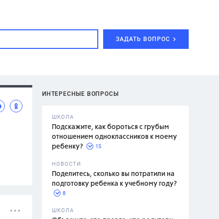
ЗАДАТЬ ВОПРОС
ИНТЕРЕСНЫЕ ВОПРОСЫ
ШКОЛА
Подскажите, как бороться с грубым
отношением одноклассников к моему
15
ребенку?
с,
7 класс,
НОВОСТИ
2 класс
Поделитесь, сколько вы потратили на
подготовку ребенка к учебному году?
8
.,
ШКОЛА
асян Л.С.,