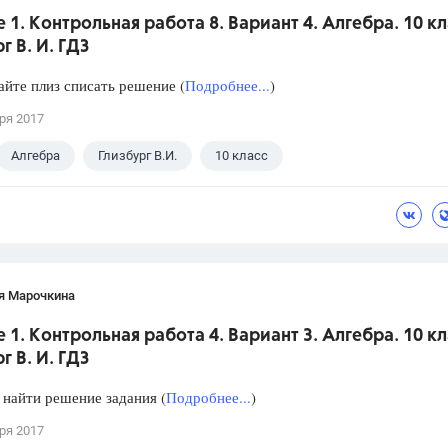
Цветков Л. А.
 1. Контрольная работа 8. Вариант 4. Алгебра. 10 кл
г В. И. ГДЗ
Психология
айте плиз списать решение (
Подробнее...
)
Отношения,
Любовь,
Красота,
Во
ря 2017
ПОКАЗАТЬ ВСЕ
Алгебра
Глизбург В.И.
10 класс
я Марочкина
 1. Контрольная работа 4. Вариант 3. Алгебра. 10 кл
г В. И. ГДЗ
найти решение задания (
Подробнее...
)
ря 2017