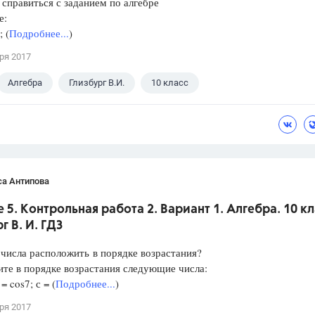
справиться с заданием по алгебре
е:
 (
Подробнее...
)
ря 2017
Алгебра
Глизбург В.И.
10 класс
са Антипова
 5. Контрольная работа 2. Вариант 1. Алгебра. 10 кл
г В. И. ГДЗ
 числа расположить в порядке возрастания?
те в порядке возрастания следующие числа:
 = cos7; с = (
Подробнее...
)
ря 2017