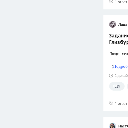
1 ответ
Лида
Задание
Глизбур
Люди, хел
(
Подробн
2 декаб
ГДЗ
1 ответ
Наст