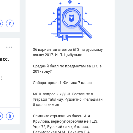
36 вариантов ответов ЕГЭ по русскому
языку 2017. И. П. Цыбулько
асс.
Средний балл по предметам за ЕГЭ в
2017 году?
.
)
Лабораторная 1. Физика 7 класс
№10. вопросы к §1-3. Составьте в
тетради таблицу. Рудзитис, Фельдман
8 класс химия
Спишите отрывки из басен И. А.
Крылова, верно употребляя не. ГДЗ,
Упр. 72, Русский язык, 6 класс,
Разумовская М.М., Леканта П.А.