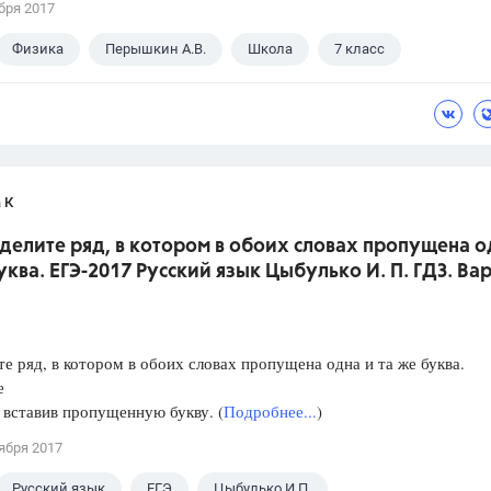
бря 2017
Физика
Перышкин А.В.
Школа
7 класс
 К
делите ряд, в котором в обоих словах пропущена о
уква. ЕГЭ-2017 Русский язык Цыбулько И. П. ГДЗ. Ва
е ряд, в котором в обоих словах пропущена одна и та же буква.
е
, вставив пропущенную букву. (
Подробнее...
)
ября 2017
Русский язык
ЕГЭ
Цыбулько И.П.