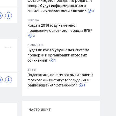
Объясните, это правда, что родители
теперь будут информироваться о
3
снижении успеваемости в школе?
ШКОЛА
спитание
Когда в 2018 году намечено
проведение основного периода ЕГЭ?
2
НОВОСТИ
Будет ли как-то улучшаться система
проверки и организации итоговых
2
сочинений?
ВУЗЫ
Подскажите, почему закрыли прием в
Московский институт телевидения и
1
радиовещания "Останкино"?
ЧАСТО ИЩУТ