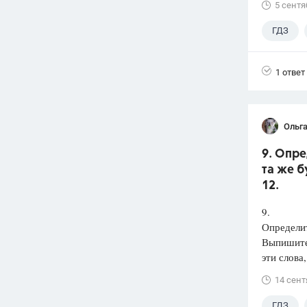
5 сентя
ГДЗ
1 ответ
Ольга
9. Опре
та же б
12.
9.
Определит
Выпишит
эти слова
14 сент
ГДЗ