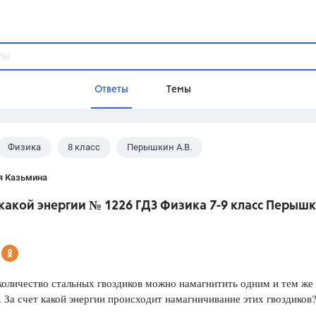
Ответы
Темы
Физика
8 класс
Перышкин А.В.
ы
Домашнее задание
Русский язык,
Химия,
Геометрия,
я Казьмина
Обществознание,
Физика
 какой энергии № 1226 ГДЗ Физика 7-9 класс Перыш
Школа
9 класс,
8 класс,
11 класс,
10 клас
6 класс,
4 класс,
5 класс,
1 класс,
Учебники
оличество стальных гвоздиков можно намагнитить одним и тем же
 За счет какой энергии происходит намагничивание этих гвоздиков
Разумовская М.М.,
Габриелян О.С
Рудзитис Г.Е.,
Цыбулько И.П.,
Атан