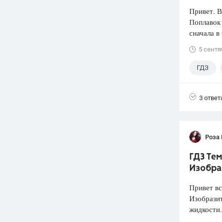
Привет. 
Поплавок
сначала в
5 сентя
ГДЗ
3 ответ
Роза
ГДЗ Тем
Изобра
Привет вс
Изобразит
жидкости.