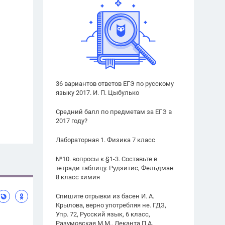
36 вариантов ответов ЕГЭ по русскому
языку 2017. И. П. Цыбулько
Средний балл по предметам за ЕГЭ в
2017 году?
Лабораторная 1. Физика 7 класс
№10. вопросы к §1-3. Составьте в
тетради таблицу. Рудзитис, Фельдман
8 класс химия
Спишите отрывки из басен И. А.
Крылова, верно употребляя не. ГДЗ,
Упр. 72, Русский язык, 6 класс,
Разумовская М.М., Леканта П.А.