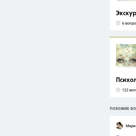
Экску
6 вопр
Психо
122 во
ПОХОЖИЕ В
Мари