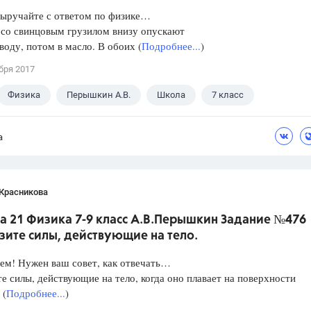
Выручайте с ответом по физике…
 со свинцовым грузилом внизу опускают
 воду, потом в масло. В обоих (
Подробнее...
)
бря 2017
Физика
Перышкин А.В.
Школа
7 класс
а
 Красникова
а 21 Физика 7-9 класс А.В.Перышкин Задание №476
зите силы, действующие на тело.
ем! Нужен ваш совет, как отвечать…
е силы, действующие на тело, когда оно плавает на поверхности
 (
Подробнее...
)