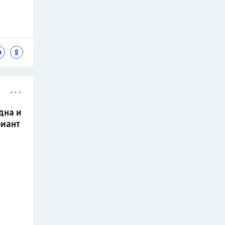
дна и
риант