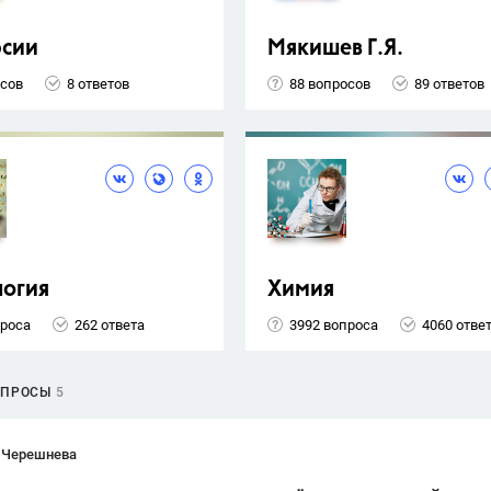
рсии
Мякишев Г.Я.
осов
8 ответов
88 вопросов
89 ответов
логия
Химия
проса
262 ответа
3992 вопроса
4060 отве
ОПРОСЫ
5
 Черешнева