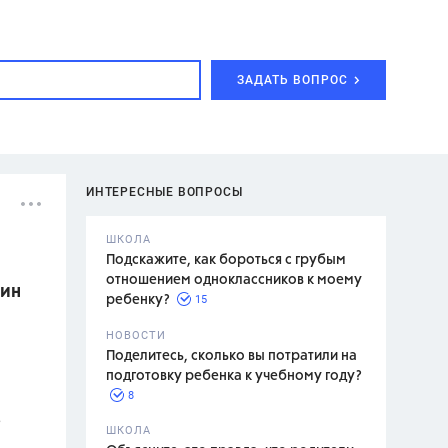
ЗАДАТЬ ВОПРОС
ИНТЕРЕСНЫЕ ВОПРОСЫ
ШКОЛА
Подскажите, как бороться с грубым
отношением одноклассников к моему
кин
15
ребенку?
с,
7 класс,
НОВОСТИ
2 класс
Поделитесь, сколько вы потратили на
подготовку ребенка к учебному году?
8
?
.,
ШКОЛА
асян Л.С.,