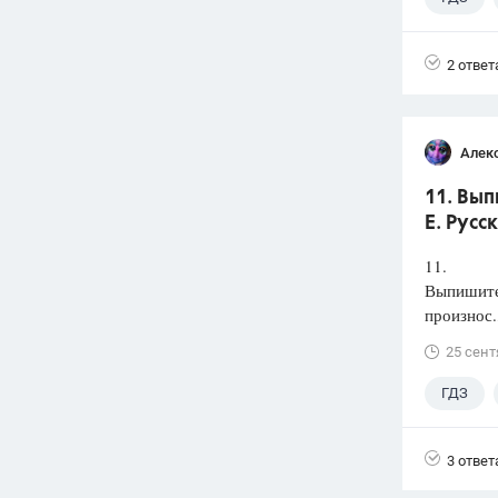
2 ответ
Алек
11. Вып
Е. Русс
11.
Выпишите 
произнос.
25 сент
ГДЗ
3 ответ