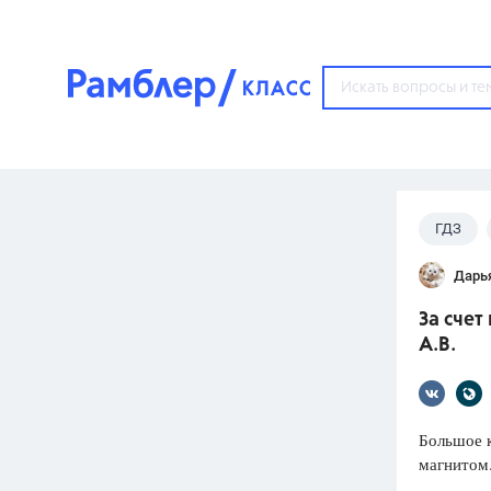
?
ГДЗ
Популярные тем
Дарь
ГДЗ
67571
ответ
За счет
ЕГЭ
А.В.
3273
ответа
ОГЭ
3460
ответов
Большое к
магнитом.
ФИПИ
30
ответов