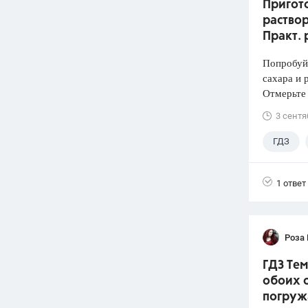
Пригото
раствор
Практ. 
Попробуй
сахара и 
Отмерьте
3 сентя
ГДЗ
1 ответ
Роза
ГДЗ Тем
обоих с
погруж