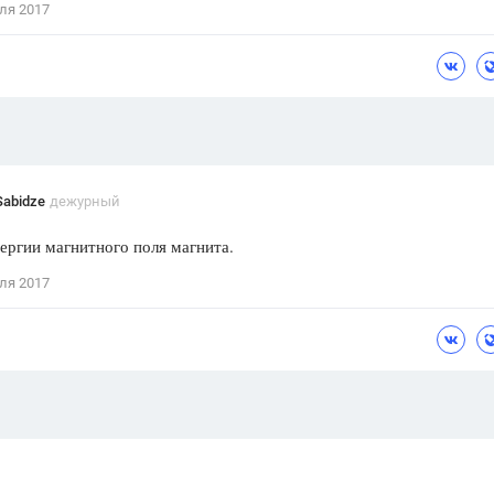
ля 2017
Цветков Л. А.
Психология
Отношения,
Любовь,
Красота,
Во
ПОКАЗАТЬ ВСЕ
Sabidze
дежурный
нергии магнитного поля магнита.
ля 2017