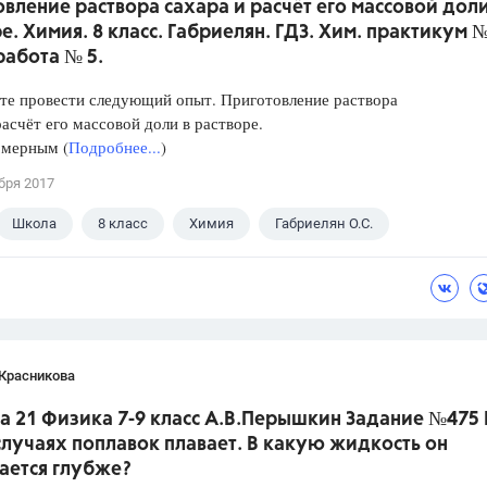
вление раствора сахара и расчёт его массовой доли
е. Химия. 8 класс. Габриелян. ГДЗ. Хим. практикум №
работа № 5.
те провести следующий опыт. Приготовление раствора
расчёт его массовой доли в растворе.
 мерным (
Подробнее...
)
бря 2017
Школа
8 класс
Химия
Габриелян О.С.
 Красникова
а 21 Физика 7-9 класс А.В.Перышкин Задание №475 
лучаях поплавок плавает. В какую жидкость он
ается глубже?