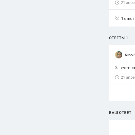
21 апре
Вузы
1752
ответа
1 ответ
Олимпиады
82
ответа
ОТВЕТЫ
1
Spotlight
1551
ответ
Nino 
ГИА
За счет э
280
ответов
21 апре
ВАШ ОТВЕТ