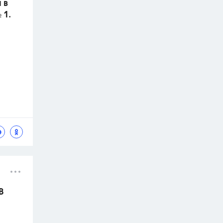
 в
 1.
В