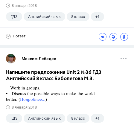
8 января 2018
ГДЗ
Английский язык
8 класс
+1
Биболетова М. З.
1 ответ
Максим Лебедев
Напишите предложения Unit 2 №36 ГДЗ
Английский 8 класс Биболетова М.З.
Work in groups.
• Discuss the possible ways to make the world
better. (
Подробнее...
)
8 января 2018
ГДЗ
Английский язык
8 класс
+1
Биболетова М. З.