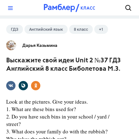
?
ГДЗ
Английский язык
8 класс
+1
Биболетова М. З.
Дарья Казьмина
Выскажите свой идеи Unit 2 №37 ГДЗ
Английский 8 класс Биболетова М.З.
Look at the pictures. Give your ideas.
1. What are these bins used for?
2. Do you have such bins in your school / yard /
street?
3. What does your family do with the rubbish?
Who takes the rubbish out?