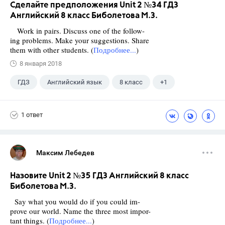
Сделайте предположения Unit 2 №34 ГДЗ
Английский 8 класс Биболетова М.З.
Work in pairs. Discuss one of the follow-
ing problems. Make your suggestions. Share
them with other students. (
Подробнее...
)
8 января 2018
ГДЗ
Английский язык
8 класс
+1
Биболетова М. З.
1 ответ
Максим Лебедев
Назовите Unit 2 №35 ГДЗ Английский 8 класс
Биболетова М.З.
Say what you would do if you could im-
prove our world. Name the three most impor-
tant things. (
Подробнее...
)