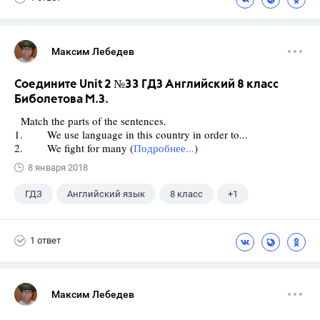
Максим Лебедев
Соедините Unit 2 №33 ГДЗ Английский 8 класс
Биболетова М.З.
Match the parts of the sentences.
1. We use language in this country in order to...
2. We fight for many (
Подробнее...
)
8 января 2018
ГДЗ
Английский язык
8 класс
+1
Биболетова М. З.
1 ответ
Максим Лебедев