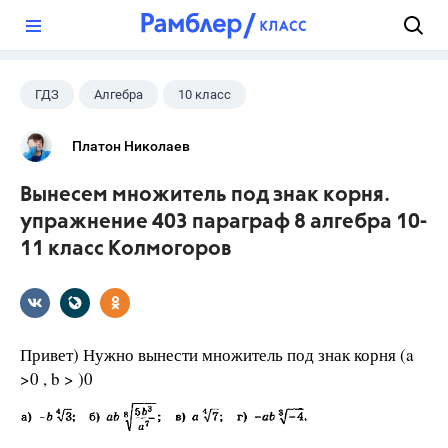
?
ГДЗ
Алгебра
10 класс
11 класс
+1
Колмогоров А.Н.
Платон Николаев
Вынесем множитель под знак корня.
упражнение 403 параграф 8 алгебра 10-
11 класс Колмогоров
Привет) Нужно вынести множитель под знак корня (a
>0 , b > )0