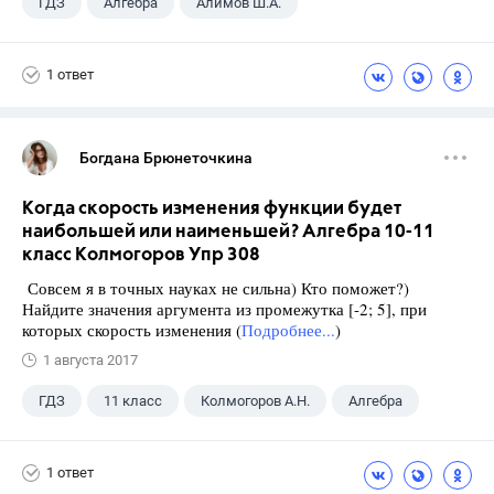
ГДЗ
Алгебра
Алимов Ш.А.
Школа
+1
9 класс
1 ответ
Богдана Брюнеточкина
Когда скорость изменения функции будет
наибольшей или наименьшей? Алгебра 10-11
класс Колмогоров Упр 308
Совсем я в точных науках не сильна) Кто поможет?)
Найдите значения аргумента из промежутка [-2; 5], при
которых скорость изменения (
Подробнее...
)
1 августа 2017
ГДЗ
11 класс
Колмогоров А.Н.
Алгебра
1 ответ