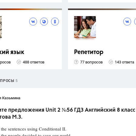
кий язык
Репетитор
просов
488 ответов
77 вопросов
143 ответа
ОПРОСЫ
5
я Казьмина
те предложения Unit 2 №56 ГДЗ Английский 8 класс
ова М.З.
he sentences using Conditional II.
the people decided to save our world,...