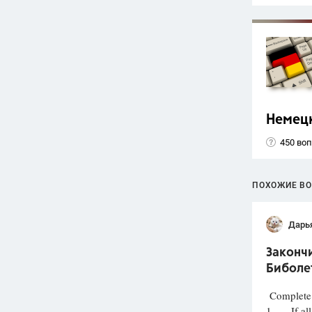
Немец
450 во
ПОХОЖИЕ В
Дарь
Закончи
Биболет
Complete t
1. If all 