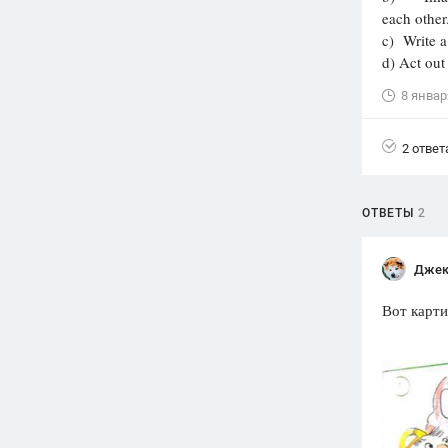
each other
Вузы
c) Write a
1752
ответа
d) Act out
Олимпиады
8 январ
82
ответа
Spotlight
2 ответ
1551
ответ
ГИА
ОТВЕТЫ
2
280
ответов
Джек
Вот карти