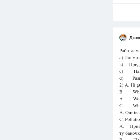
Джек
Работаем 
а) Посмот
в) Предст
c) Напи
d) Разыг
2) A. Hi g
B. Wha
A. Would 
C. Why s
A. Our tea
C. Polluti
A. Привет
ту баночк
B. Чег