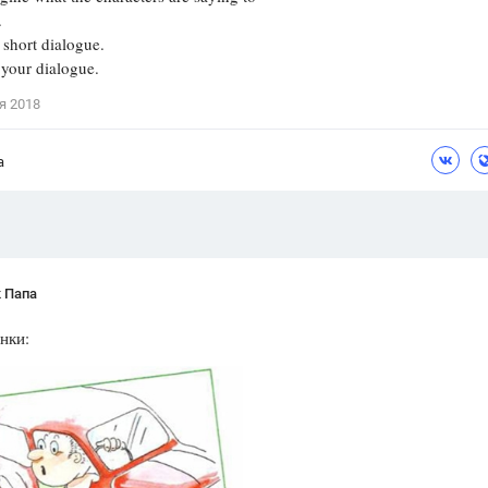
.
Цветков Л. А.
 short dialogue.
 your dialogue.
Психология
Отношения,
Любовь,
Красота,
Во
я 2018
ПОКАЗАТЬ ВСЕ
а
 Папа
нки: