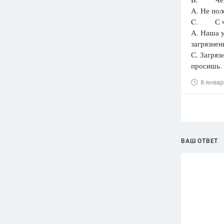
А. Не пол
C. С чег
А. Наша у
загрязнен
С. Загряз
просишь.
8 январ
ВАШ ОТВЕТ