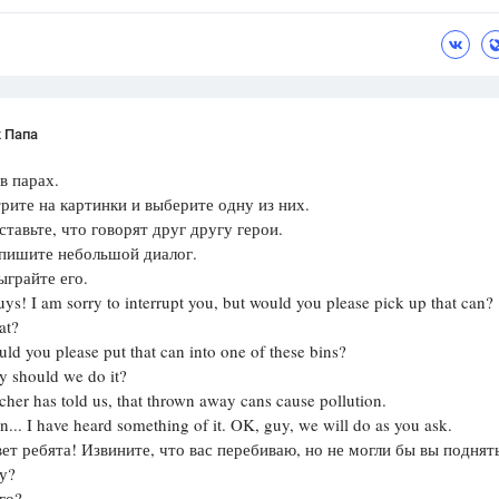
 Папа
в парах.
рите на картинки и выберите одну из них.
авьте, что говорят друг другу герои.
шите небольшой диалог.
райте его.
uys! I am sorry to interrupt you, but would you please pick up that can?
t?
you please put that can into one of these bins?
hould we do it?
cher has told us, that thrown away cans cause pollution.
on... I have heard something of it. OK, guy, we will do as you ask.
 ребята! Извините, что вас перебиваю, но не могли бы вы поднят
у?
о?