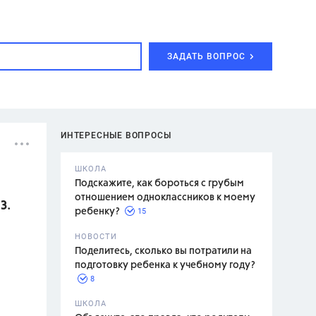
ЗАДАТЬ ВОПРОС
ИНТЕРЕСНЫЕ ВОПРОСЫ
ШКОЛА
Подскажите, как бороться с грубым
отношением одноклассников к моему
З.
15
ребенку?
с,
7 класс,
НОВОСТИ
2 класс
Поделитесь, сколько вы потратили на
подготовку ребенка к учебному году?
8
.,
ШКОЛА
асян Л.С.,