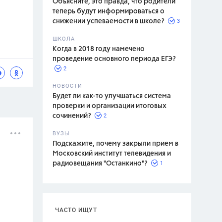
Объясните, это правда, что родители
теперь будут информироваться о
3
снижении успеваемости в школе?
ШКОЛА
спитание
Когда в 2018 году намечено
проведение основного периода ЕГЭ?
2
НОВОСТИ
Будет ли как-то улучшаться система
проверки и организации итоговых
2
сочинений?
ВУЗЫ
Подскажите, почему закрыли прием в
Московский институт телевидения и
1
радиовещания "Останкино"?
ЧАСТО ИЩУТ