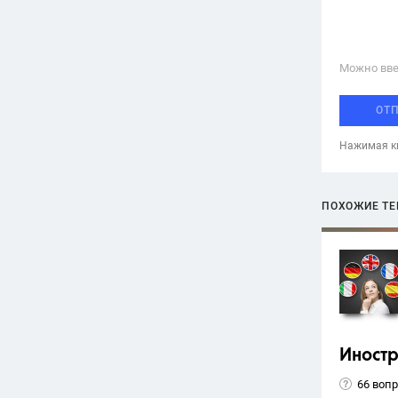
Можно вве
ОТ
Нажимая кн
ПОХОЖИЕ Т
Иност
66 воп