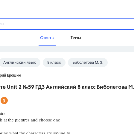
Ответы
Темы
Английский язык
8 класс
Биболетова М. З.
ы
Домашнее задание
Русский язык,
Химия,
Геометрия,
рий Ерошин
Обществознание,
Физика
е Unit 2 №59 ГДЗ Английский 8 класс Биболетова М.
Школа
9 класс,
8 класс,
11 класс,
10 клас
6 класс,
4 класс,
5 класс,
1 класс,
irs.
Учебники
t the pictures and choose one
Разумовская М.М.,
Габриелян О.С
e what the characters are saying to
Рудзитис Г.Е.,
Цыбулько И.П.,
Атан