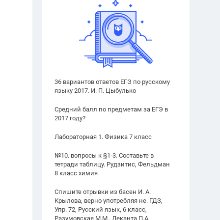
36 вариантов ответов ЕГЭ по русскому
языку 2017. И. П. Цыбулько
Средний балл по предметам за ЕГЭ в
2017 году?
Лабораторная 1. Физика 7 класс
№10. вопросы к §1-3. Составьте в
тетради таблицу. Рудзитис, Фельдман
8 класс химия
Спишите отрывки из басен И. А.
Крылова, верно употребляя не. ГДЗ,
Упр. 72, Русский язык, 6 класс,
Разумовская М.М., Леканта П.А.