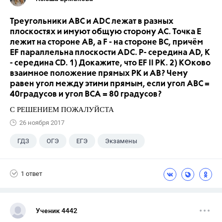
Треугольники ABC и ADC лежат в разных
плоскостях и имуют общую сторону AC. Точка E
лежит на стороне AB, а F - на стороне BC, причём
EF параллельна плоскости ADC. P- середина AD, K
- середина CD. 1) Докажите, что EF II PK. 2) КОково
взаимное положение прямых PK и AB? Чему
равен угол между этими прямым, если угол ABC =
40градусов и угол BCA = 80 градусов?
С РЕШЕНИЕМ ПОЖАЛУЙСТА
26 ноября 2017
ГДЗ
ОГЭ
ЕГЭ
Экзамены
Учебники
+5
9 класс
ГИА
1 ответ
Учителя
Досуг
Выпускной
Ученик 4442