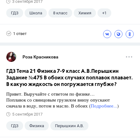
3 сентября 2017
ГДЗ
Школа
8 класс
Химия
+1
Габриелян О.С.
1 ответ
Роза Красникова
ГДЗ Тема 21 Физика 7-9 класс А.В.Перышкин
Задание №475 В обоих случаях поплавок плавает.
В какую жидкость он погружается глубже?
Привет. Выручайте с ответом по физике…
Поплавок со свинцовым грузилом внизу опускают
сначала в воду, потом в масло. В обоих (
Подробнее...
)
5 сентября 2017
ГДЗ
Физика
Перышкин А.В.
Школа
+1
7 класс