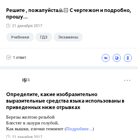
Решите , пожалуйста🙏🏻 С чертежом и подробно,
прошу...
21 декабря 2017
Учебники
ГДЗ
Экзамены
1 ответ
ì§í ì 
Определите, какие изобразительно
выразительные средства языка использованы в
приведенных ниже отрывках
Березы желтою резьбой
Блестят в лазури голубой,
Как вышки, елочки темнеют (
Подробнее...
)
21 декабря 2017