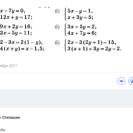
Цветков Л. А.
Психология
Отношения,
Любовь,
Красота,
Во
ПОКАЗАТЬ ВСЕ
ября 2017
с Степашин
ебе