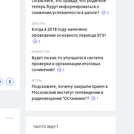
Объясните, это правда, что родители
теперь будут информироваться о
3
снижении успеваемости в школе?
ШКОЛА
спитание
Когда в 2018 году намечено
проведение основного периода ЕГЭ?
2
НОВОСТИ
Будет ли как-то улучшаться система
проверки и организации итоговых
2
сочинений?
ВУЗЫ
Подскажите, почему закрыли прием в
Московский институт телевидения и
1
радиовещания "Останкино"?
ЧАСТО ИЩУТ