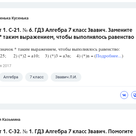
енька Кусенька
 1. С-21. № 6. ГДЗ Алгебра 7 класс Звавич. Замените
* таким выражением, чтобы выполнялось равенство
значок * таким выражением, чтобы выполнялось равенство:
 a25; 2) (*)2 = а10; 3) (*)3 = а3n; 4) (*)n = (
Подробнее...
)
я 2017
Алгебра
7 класс
Звавич Л.И.
я Казьмина
 1. С-32. № 1. ГДЗ Алгебра 7 класс Звавич. Помогите