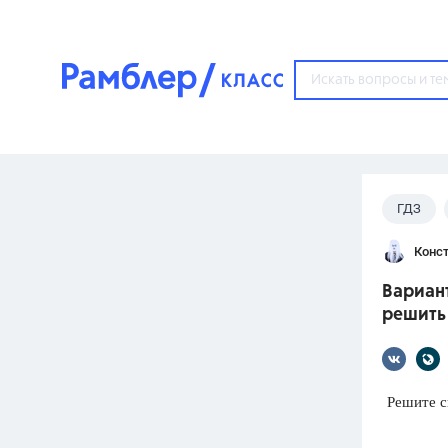
?
ГДЗ
Популярные тем
Конст
ГДЗ
67571
ответ
Вариант
ЕГЭ
решить 
3273
ответа
ОГЭ
3460
ответов
Решите с
ФИПИ
30
ответов