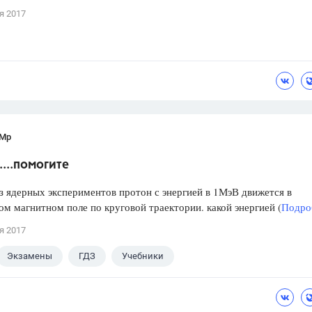
я 2017
 Мр
...помогите
з ядерных экспериментов протон с энергией в 1МэВ движется в
м магнитном поле по круговой траектории. какой энергией (
Подроб
я 2017
Экзамены
ГДЗ
Учебники