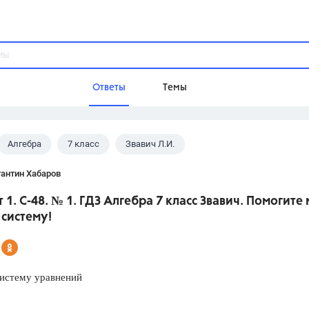
Ответы
Темы
Алгебра
7 класс
Звавич Л.И.
ы
Домашнее задание
Русский язык,
Химия,
Геометрия,
антин Хабаров
Обществознание,
Физика
 1. С-48. № 1. ГДЗ Алгебра 7 класс Звавич. Помогите
Школа
систему!
9 класс,
8 класс,
11 класс,
10 клас
6 класс,
4 класс,
5 класс,
1 класс,
Учебники
истему уравнений
Разумовская М.М.,
Габриелян О.С
Рудзитис Г.Е.,
Цыбулько И.П.,
Атан