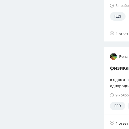
8 ноябр
ГДЗ
1 ответ
Рона
физика.
в одном и
однородно
9 ноябр
ЕГЭ
1 ответ