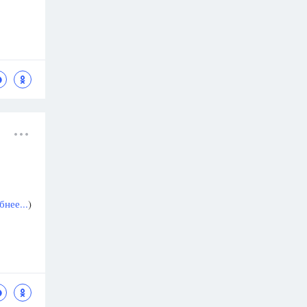
нее...
)