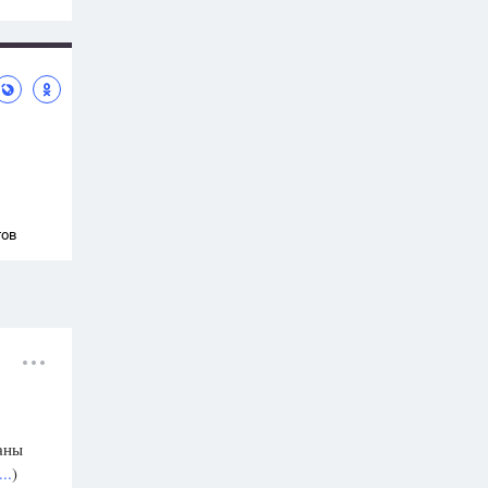
тов
аны
..
)