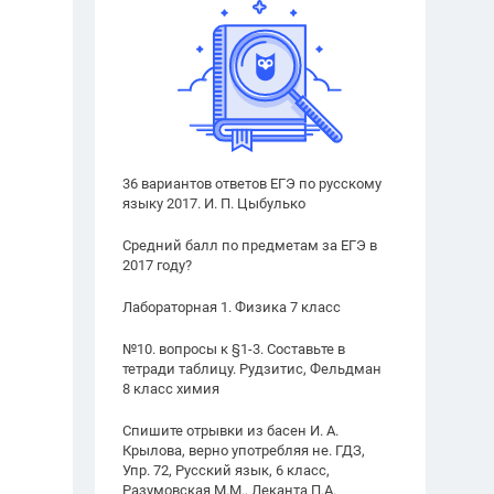
36 вариантов ответов ЕГЭ по русскому
языку 2017. И. П. Цыбулько
Средний балл по предметам за ЕГЭ в
2017 году?
Лабораторная 1. Физика 7 класс
№10. вопросы к §1-3. Составьте в
тетради таблицу. Рудзитис, Фельдман
8 класс химия
Спишите отрывки из басен И. А.
Крылова, верно употребляя не. ГДЗ,
Упр. 72, Русский язык, 6 класс,
Разумовская М.М., Леканта П.А.