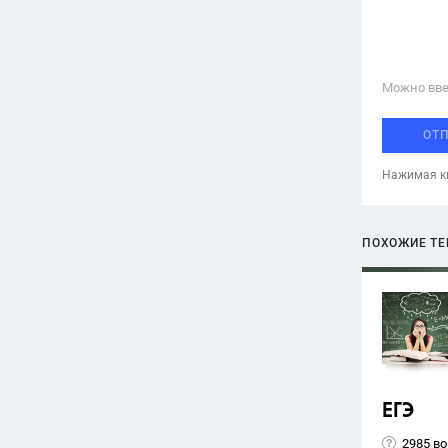
Можно вве
ОТ
Нажимая кн
ПОХОЖИЕ Т
ЕГЭ
2985 в