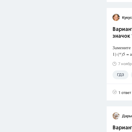
Кукус
Вариант
значок 
Замените 
1) (*)5 =
7 ноябр
ГДЗ
1 ответ
Дарь
Вариант