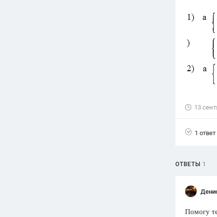
Вузы
1752
ответа
Олимпиады
82
ответа
Spotlight
1551
ответ
ГИА
280
ответов
13 сент
1 ответ
ОТВЕТЫ
1
Дени
Помогу т