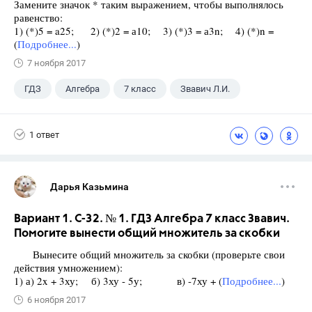
Замените значок * таким выражением, чтобы выполнялось
равенство:
1) (*)5 = a25; 2) (*)2 = а10; 3) (*)3 = а3n; 4) (*)n =
(
Подробнее...
)
7 ноября 2017
ГДЗ
Алгебра
7 класс
Звавич Л.И.
1 ответ
Дарья Казьмина
Вариант 1. С-32. № 1. ГДЗ Алгебра 7 класс Звавич.
Помогите вынести общий множитель за скобки
Вынесите общий множитель за скобки (проверьте свои
действия умножением):
1) а) 2x + 3ху; б) 3ху - 5у; в) -7ху + (
Подробнее...
)
6 ноября 2017