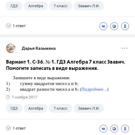
ГДЗ
Алгебра
7 класс
Звавич Л.И.
1 ответ
Дарья Казьмина
Вариант 1. С-36. № 1. ГДЗ Алгебра 7 класс Звавич.
Помогите записать в виде выражения.
Запишите в виде выражения:
1) сумму квадратов чисел а и b;
2) квадрат разности чисел а и b; (
Подробнее...
)
7 ноября 2017
ГДЗ
Алгебра
7 класс
Звавич Л.И.
1 ответ