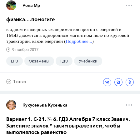
Рона Мр
физика....помогите
в одном из ядерных экспериментов протон с энергией в
1МэВ движется в однородном магнитном поле по круговой
траектории. какой энергией (
Подробнее...
)
9 ноября 2017
ЕГЭ
Экзамены
ГДЗ
Учебники
1 ответ
Кукусенька Кусенька
Вариант 1. С-21. № 6. ГДЗ Алгебра 7 класс Звавич.
Замените значок * таким выражением, чтобы
выполнялось равенство