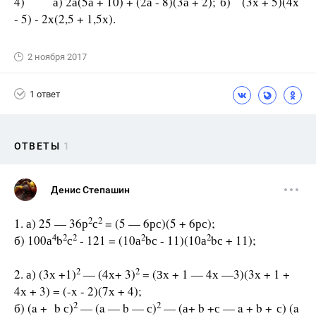
4) а) 2а(5а + 10) + (2а - 8)(3а + 2); б) (3х + 5)(4х
- 5) - 2х(2,5 + 1,5х).
2 ноября 2017
1 ответ
ОТВЕТЫ
1
Денис Степашин
2
2
1. а) 25 — 36р
с
= (5 — 6рс)(5 + 6рс);
4
2
2
2
2
б) 100а
b
с
- 121 = (10а
bс - 11)(10а
bс + 11);
2
2
2. а) (3х +1)
— (4х+ 3)
= (Зх + 1 — 4х —3)(3х + 1 +
4х + 3) = (-x - 2)(7х + 4);
2
2
б) (a + b с)
— (a — b — с)
— (а+ b +с — a + b + с) (a