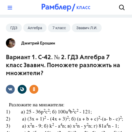
?
ГДЗ
Алгебра
7 класс
Звавич Л.И.
Дмитрий Ерошин
Вариант 1. С-42. № 2. ГДЗ Алгебра 7
класс Звавич. Поможете разложить на
множители?
Разложите на множители:
2
2
4
2
2
1) а) 25 - 36р
с
; б) 100a
b
c
- 121;
2
2
2
2
2) а) (3х + 1)
- (4х + 3)
; б) (a + b + c)
-(a- b - c)
;
2
2
4
2
2
4
3) а) х
n - 9; б) k
- a
n; в) х
n - у
n; г) 81а
n - 1;