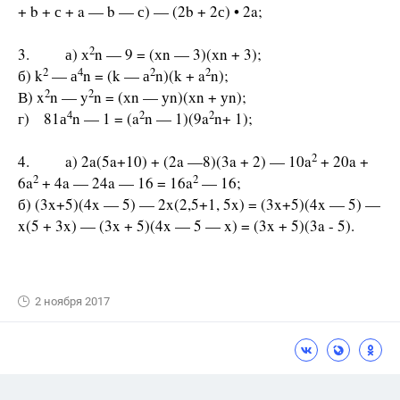
+ b + с + a — b — с) — (2b + 2с) • 2a;
2
3. а) х
n — 9 = (хn — 3)(хn + 3);
2
4
2
2
б) k
— а
n = (k — а
n)(k + a
n);
2
2
В) x
n — y
n = (хn — уn)(хn + уn);
4
2
2
г) 81а
n — 1 = (a
n — 1)(9a
n+ 1);
2
4. a) 2a(5a+10) + (2a —8)(3a + 2) — 10a
+ 20a +
2
2
6a
+ 4a — 24a — 16 = 16a
— 16;
б) (3x+5)(4x — 5) — 2x(2,5+1, 5x) = (3x+5)(4x — 5) —
x(5 + 3x) — (3x + 5)(4x — 5 — x) = (3x + 5)(3a - 5).
2 ноября 2017