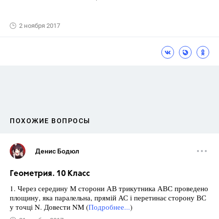
2 ноября 2017
ПОХОЖИЕ ВОПРОСЫ
Денис Бодюл
Геометрия. 10 Класс
1. Через середину М сторони АВ трикутника АВС проведено
площину, яка паралельна, прямій АС і перетинає сторону ВС
у точці N. Довести NM (
Подробнее...
)