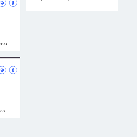
етов
тов