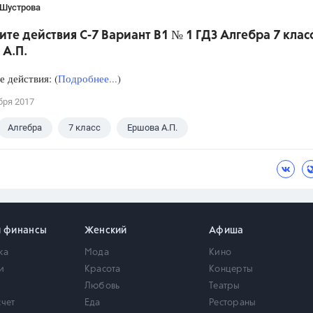
 Шустрова
те действия С-7 Вариант В1 № 1 ГДЗ Алгебра 7 клас
 А.П.
 действия: (
Подробнее...
)
бря 2017
Алгебра
7 класс
Ершова А.П.
и финансы
Женский
Афиша
ка
Мода
Кино
и
Красота
Концерты
Любовь
Театры
счет
Еда
Рестораны