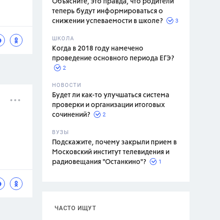
Объясните, это правда, что родители
теперь будут информироваться о
3
снижении успеваемости в школе?
ШКОЛА
спитание
Когда в 2018 году намечено
проведение основного периода ЕГЭ?
2
НОВОСТИ
Будет ли как-то улучшаться система
проверки и организации итоговых
2
сочинений?
ВУЗЫ
Подскажите, почему закрыли прием в
Московский институт телевидения и
1
радиовещания "Останкино"?
ЧАСТО ИЩУТ