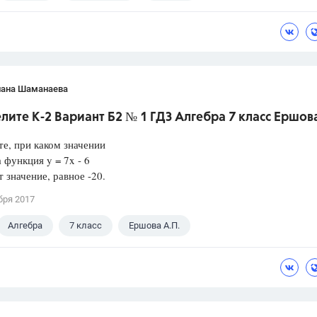
лана Шаманаева
ите К-2 Вариант Б2 № 1 ГДЗ Алгебра 7 класс Ершова
е, при каком значении
 функция y = 7x - 6
 значение, равное -20.
бря 2017
Алгебра
7 класс
Ершова А.П.