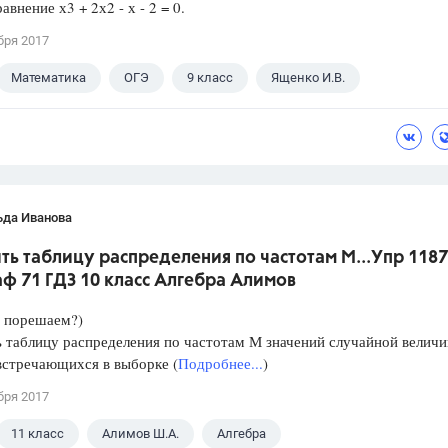
авнение х3 + 2х2 - х - 2 = 0.
бря 2017
Математика
ОГЭ
9 класс
Ященко И.В.
ьда Иванова
ть таблицу распределения по частотам М...Упр 1187
ф 71 ГДЗ 10 класс Алгебра Алимов
е порешаем?)
 таблицу распределения по частотам М значений случайной велич
встречающихся в выборке (
Подробнее...
)
бря 2017
11 класс
Алимов Ш.А.
Алгебра