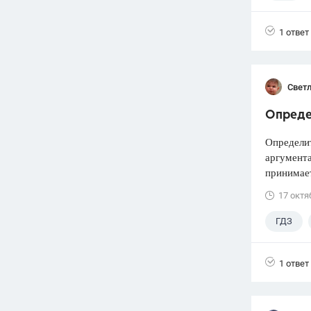
1 ответ
Свет
Определ
Определит
аргумента
принимает
17 октя
ГДЗ
1 ответ