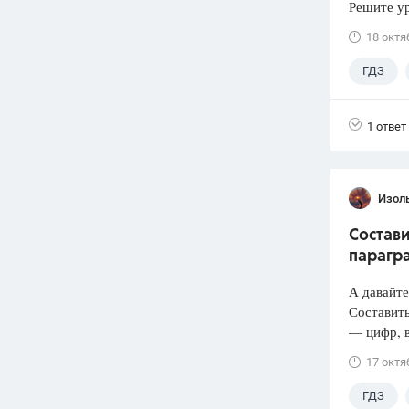
Решите ур
18 октя
ГДЗ
1 ответ
Изол
Состави
парагра
А давайт
Составить
— цифр, 
17 октя
ГДЗ