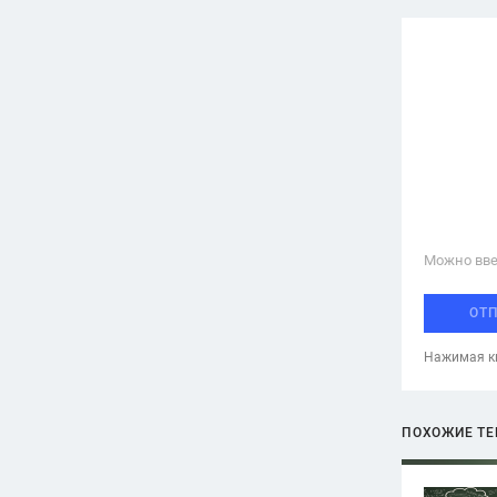
Можно вве
ОТ
Нажимая кн
ПОХОЖИЕ Т