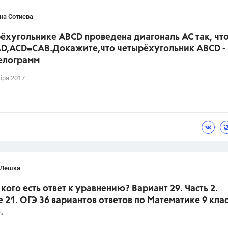
на Сотиева
ёхугольнике ABCD проведена диагональ AC так, что
D,ACD=CAB.Докажите,что четырёхугольник ABCD -
елограмм
бря 2017
 Лешка
 кого есть ответ к уравнению? Вариант 29. Часть 2.
 21. ОГЭ 36 вариантов ответов по Математике 9 клас
.