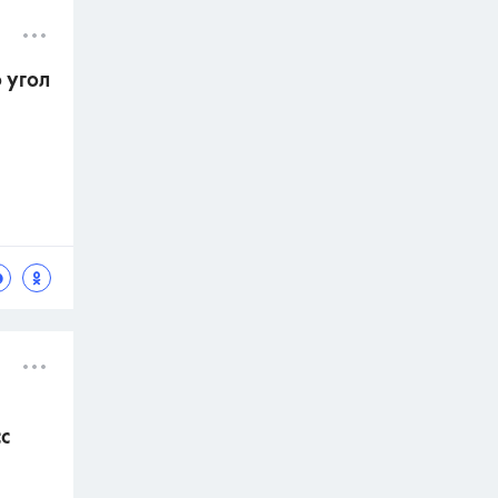
 угол
с