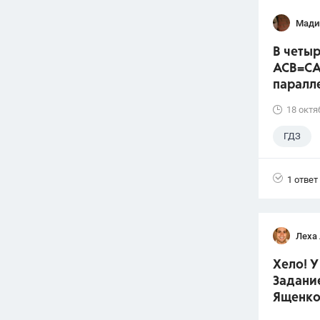
Мади
В четыр
ACB=CA
паралл
18 октя
ГДЗ
1 ответ
Леха
Хело! У
Задание
Ященко