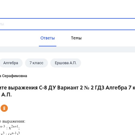
Ответы
Темы
Алгебра
7 класс
Ершова А.П.
ы
Домашнее задание
Русский язык,
Химия,
Геометрия,
а Серафимовна
Обществознание,
Физика
те выражения С-8 ДУ Вариант 2 № 2 ГДЗ Алгебра 7 
Школа
 А.П.
9 класс,
8 класс,
11 класс,
10 клас
6 класс,
4 класс,
5 класс,
1 класс,
Учебники
е выражения:
n-3
2n+1
х
: x
;
Разумовская М.М.,
Габриелян О.С
3
n-1
3
 z
: (z
)
.
Рудзитис Г.Е.,
Цыбулько И.П.,
Атан