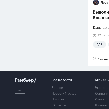
Лера
Выполни
Ершова
Выполните
17 октя
ГДЗ
1 ответ
Все новости
Бизнес 
В мире
Экономи
6+
Новости Москвы
Компани
Политика
Рынки
Общество
Личный 