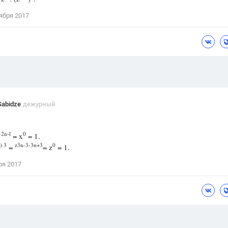
Цветков Л. А.
ября 2017
Психология
Отношения,
Любовь,
Красота,
Во
ПОКАЗАТЬ ВСЕ
Sabidze
дежурный
2n-l
0
= x
= 1.
)∙3
z3n-3-3n+3
0
=
= z
= 1.
ря 2017