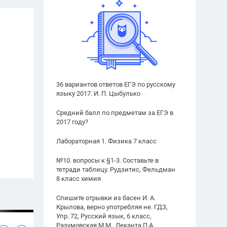
36 вариантов ответов ЕГЭ по русскому
языку 2017. И. П. Цыбулько
Средний балл по предметам за ЕГЭ в
2017 году?
Лабораторная 1. Физика 7 класс
№10. вопросы к §1-3. Составьте в
тетради таблицу. Рудзитис, Фельдман
8 класс химия
Спишите отрывки из басен И. А.
Крылова, верно употребляя не. ГДЗ,
Упр. 72, Русский язык, 6 класс,
Разумовская М.М., Леканта П.А.