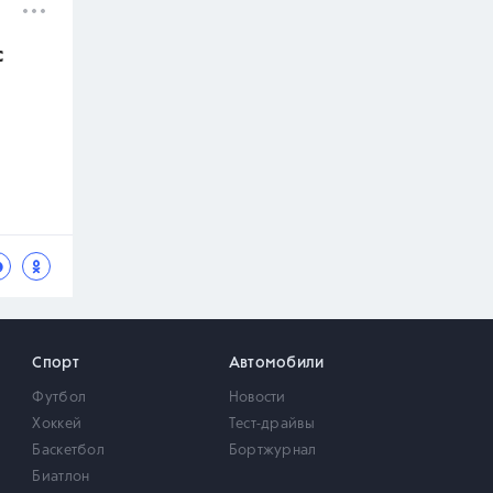
с
Спорт
Автомобили
Футбол
Новости
Хоккей
Тест-драйвы
Баскетбол
Бортжурнал
Биатлон