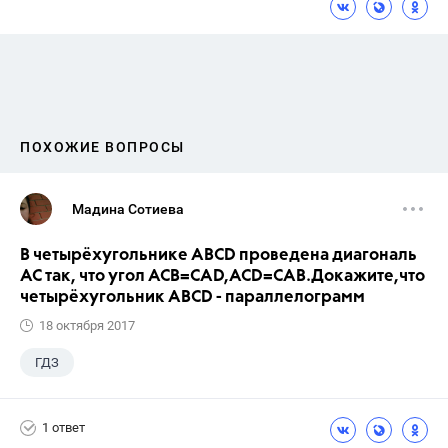
ПОХОЖИЕ ВОПРОСЫ
Мадина Сотиева
В четырёхугольнике ABCD проведена диагональ
AC так, что угол ACB=CAD,ACD=CAB.Докажите,что
четырёхугольник ABCD - параллелограмм
18 октября 2017
ГДЗ
1 ответ