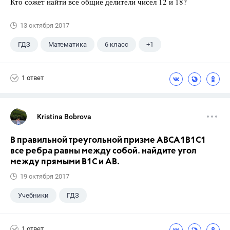
Кто сожет найти все общие делители чисел 12 и 18?
13 октября 2017
ГДЗ
Математика
6 класс
+1
Чесноков А.С.
1 ответ
Kristina Bobrova
В правильной треугольной призме АВСA1В1С1
все ребра равны между собой. найдите угол
между прямыми В1С и АВ.
19 октября 2017
Учебники
ГДЗ
1 ответ