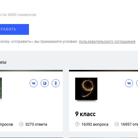
сти 4000 cимволов
ПРАВИТЬ
опку «отправить», вы принимаете условия
пользовательского соглашения
ЕМЫ
9 класс
опросов
3273 ответа
16392 вопроса
16957 от