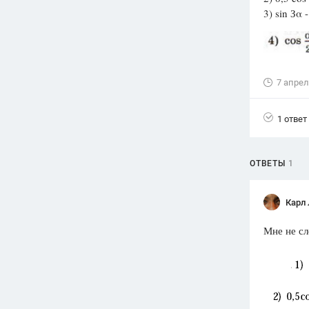
3) sin Зα
Вузы
1752
ответа
Олимпиады
82
ответа
7 апрел
Spotlight
1551
ответ
1 ответ
ГИА
280
ответов
ОТВЕТЫ
1
Карл
Мне не сл