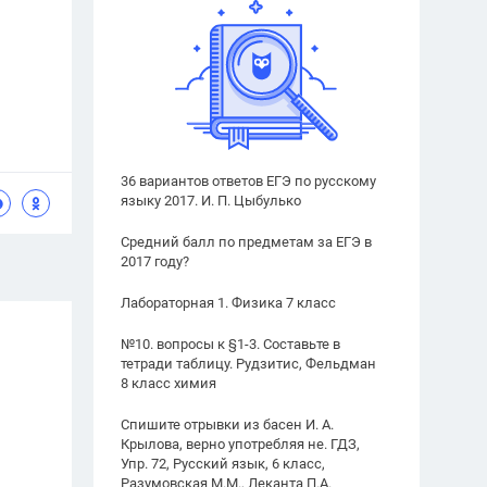
36 вариантов ответов ЕГЭ по русскому
языку 2017. И. П. Цыбулько
Средний балл по предметам за ЕГЭ в
2017 году?
Лабораторная 1. Физика 7 класс
№10. вопросы к §1-3. Составьте в
тетради таблицу. Рудзитис, Фельдман
8 класс химия
Спишите отрывки из басен И. А.
Крылова, верно употребляя не. ГДЗ,
Упр. 72, Русский язык, 6 класс,
Разумовская М.М., Леканта П.А.