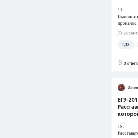
11.
Выпишите 
произнос.
25 сент
ГДЗ
3 ответ
Изол
ЕГЭ-201
Расстав
которой
18.
Расставьт