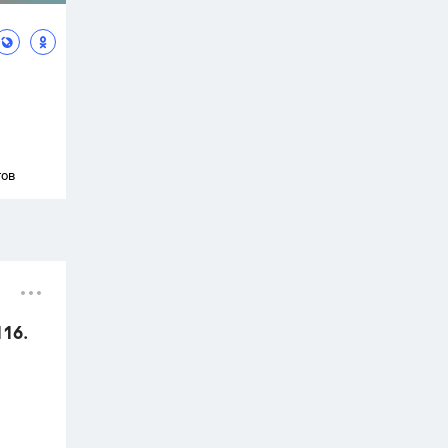
тов
116.