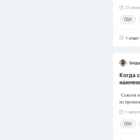
21 июл
ГДЗ
1 ответ
Богд
Когда 
наимен
Совсем я 
из промеж
1 авгус
ГДЗ