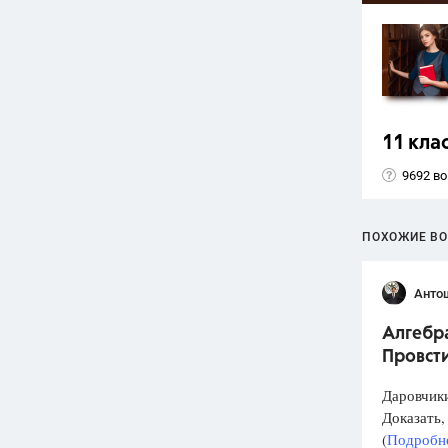
11 кла
9692 в
ПОХОЖИЕ В
Анто
Алгебра
Провст
Даровчики
Доказать, 
(
Подробне