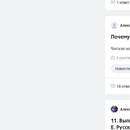
1 ответ
Алек
Почему 
Читали но
5 сентя
Новости
18 отве
Алек
11. Вып
Е. Русс