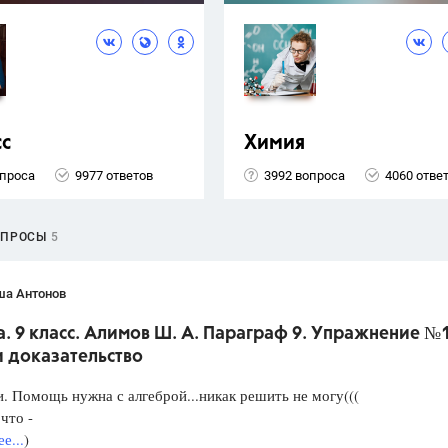
сс
Химия
опроса
9977 ответов
3992 вопроса
4060 отве
ОПРОСЫ
5
ша Антонов
. 9 класс. Алимов Ш. А. Параграф 9. Упражнение №
и доказательство
. Помощь нужна с алгеброй...никак решить не могу(((
что -
е...
)