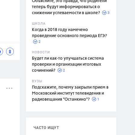
Объясните, это правда, что родители
теперь будут информироваться о
3
снижении успеваемости в школе?
ШКОЛА
спитание
Когда в 2018 году намечено
проведение основного периода ЕГЭ?
2
НОВОСТИ
Будет ли как-то улучшаться система
проверки и организации итоговых
2
сочинений?
ВУЗЫ
Подскажите, почему закрыли прием в
Московский институт телевидения и
1
радиовещания "Останкино"?
ЧАСТО ИЩУТ