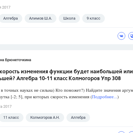
я 2017
Алгебра
Алимов Ш.А.
Школа
9 класс
ана Брюнеточкина
скорость изменения функции будет наибольшей или
ьшей? Алгебра 10-11 класс Колмогоров Упр 308
в точных науках не сильна) Кто поможет?) Найдите значения аргу
утка [-2; 5], при которых скорость изменения (
Подробнее...
)
та 2017
11 класс
Колмогоров А.Н.
Алгебра