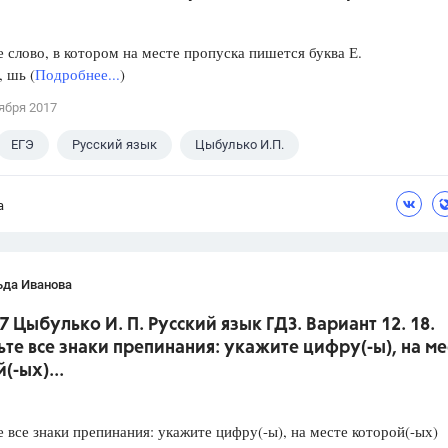
слово, в котором на месте пропуска пишется буква Е.
, шь (
Подробнее...
)
ября 2017
ЕГЭ
Русский язык
Цыбулько И.П.
а
ьда Иванова
7 Цыбулько И. П. Русский язык ГДЗ. Вариант 12. 18.
ьте все знаки препинания: укажите цифру(-ы), на ме
(-ых)...
е все знаки препинания: укажите цифру(-ы), на месте которой(-ых)