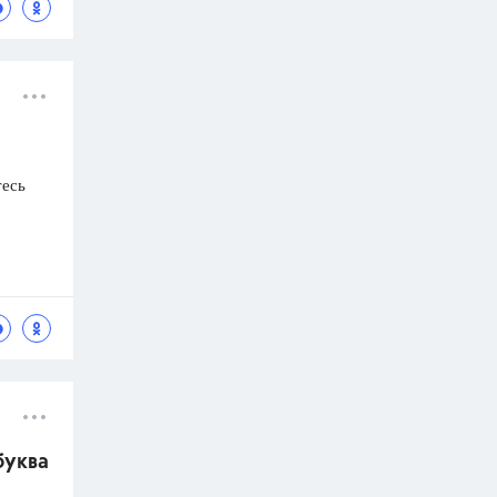
тесь
буква