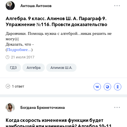
Антоша Антонов
Алгебра. 9 класс. Алимов Ш. А. Параграф 9.
Упражнение №116. Провсти доказательство
Даровчики. Помощь нужна с алгеброй...никак решить не
могу(((
Доказать, что -
(
Подробнее...
)
21 июля 2017
ГДЗ
Алгебра
Алимов Ш.А.
Школа
+1
9 класс
1 ответ
Богдана Брюнеточкина
Когда скорость изменения функции будет
наибольшей или наименьшей? Алгебра 10-11