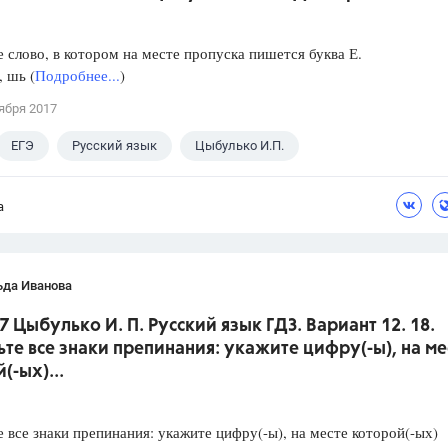
слово, в котором на месте пропуска пишется буква Е.
, шь (
Подробнее...
)
ября 2017
ЕГЭ
Русский язык
Цыбулько И.П.
а
ьда Иванова
7 Цыбулько И. П. Русский язык ГДЗ. Вариант 12. 18.
ьте все знаки препинания: укажите цифру(-ы), на ме
(-ых)...
е все знаки препинания: укажите цифру(-ы), на месте которой(-ых)