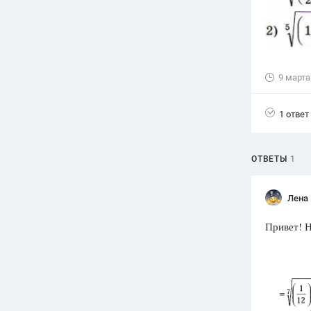
Вузы
1752
ответа
Олимпиады
82
ответа
9 марта
Spotlight
1 ответ
1551
ответ
ГИА
280
ответов
ОТВЕТЫ
1
Лена
Привет! Н