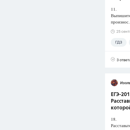
11.
Выпишите 
произнос.
25 сент
ГДЗ
3 ответ
Изол
ЕГЭ-201
Расстав
которой
18.
Расставьт