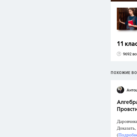
11 кла
9692 в
ПОХОЖИЕ В
Анто
Алгебра
Провст
Даровчики
Доказать, 
(
Подробне