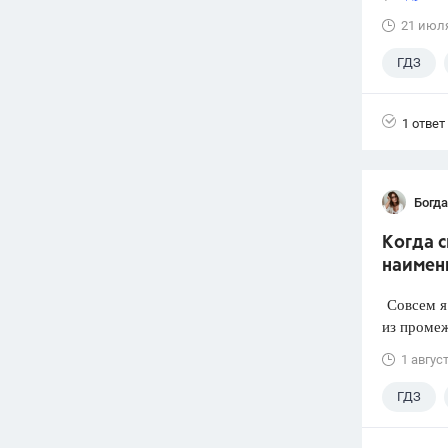
21 июл
ГДЗ
1 ответ
Богд
Когда 
наимен
Совсем я 
из промеж
1 авгус
ГДЗ