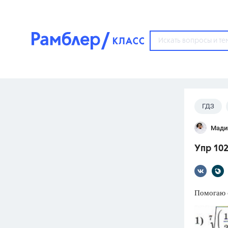
?
ГДЗ
Популярные тем
Мади
ГДЗ
67571
ответ
Упр 102
ЕГЭ
3273
ответа
ОГЭ
Помогаю с
3460
ответов
ФИПИ
30
ответов