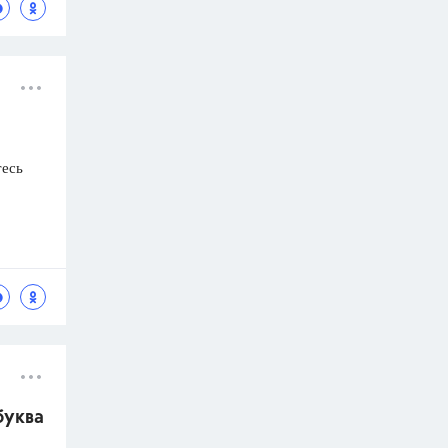
тесь
буква