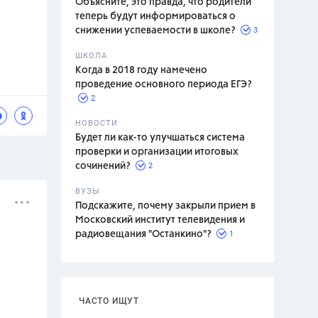
Объясните, это правда, что родители
теперь будут информироваться о
3
снижении успеваемости в школе?
ШКОЛА
спитание
Когда в 2018 году намечено
проведение основного периода ЕГЭ?
2
НОВОСТИ
Будет ли как-то улучшаться система
проверки и организации итоговых
2
сочинений?
ВУЗЫ
Подскажите, почему закрыли прием в
Московский институт телевидения и
1
радиовещания "Останкино"?
ЧАСТО ИЩУТ