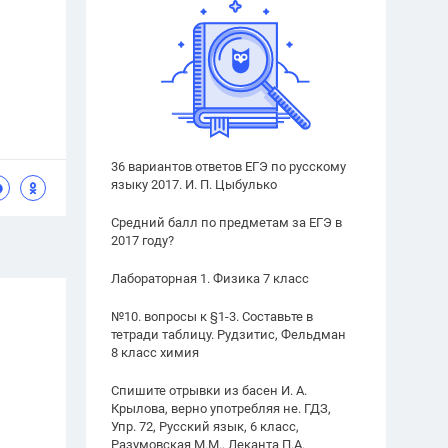
36 вариантов ответов ЕГЭ по русскому
языку 2017. И. П. Цыбулько
Средний балл по предметам за ЕГЭ в
2017 году?
Лабораторная 1. Физика 7 класс
№10. вопросы к §1-3. Составьте в
тетради таблицу. Рудзитис, Фельдман
8 класс химия
Спишите отрывки из басен И. А.
Крылова, верно употребляя не. ГДЗ,
Упр. 72, Русский язык, 6 класс,
Разумовская М.М., Леканта П.А.