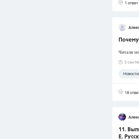
1 ответ
Алек
Почему 
Читали но
5 сентя
Новости
18 отве
Алек
11. Вып
Е. Русс