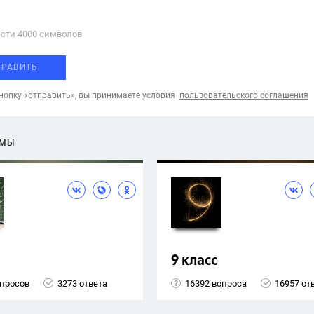
сти 4000 cимволов
ПРАВИТЬ
опку «отправить», вы принимаете условия
пользовательского соглашения
ЕМЫ
9 класс
опросов
3273 ответа
16392 вопроса
16957 от