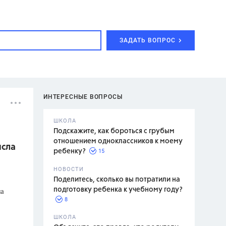
ЗАДАТЬ ВОПРОС
ИНТЕРЕСНЫЕ ВОПРОСЫ
ШКОЛА
Подскажите, как бороться с грубым
отношением одноклассников к моему
исла
15
ребенку?
с,
7 класс,
НОВОСТИ
2 класс
Поделитесь, сколько вы потратили на
ла
подготовку ребенка к учебному году?
8
.,
ШКОЛА
асян Л.С.,