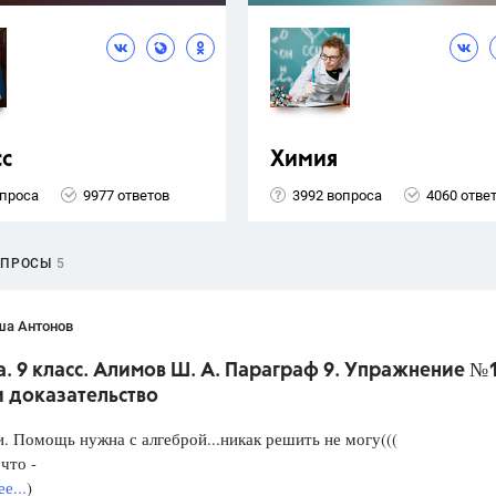
сс
Химия
опроса
9977 ответов
3992 вопроса
4060 отве
ОПРОСЫ
5
ша Антонов
. 9 класс. Алимов Ш. А. Параграф 9. Упражнение №
и доказательство
. Помощь нужна с алгеброй...никак решить не могу(((
что -
е...
)