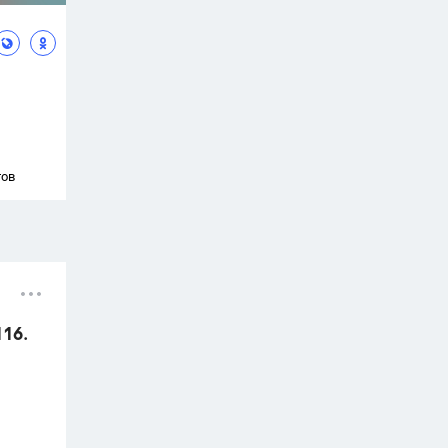
тов
116.