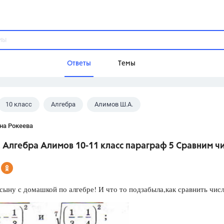
Ответы
Темы
10 класс
Алгебра
Алимов Ш.А.
ы
Домашнее задание
Русский язык,
Химия,
Геометрия,
на Рокеева
Обществознание,
Физика
 Алгебра Алимов 10-11 класс параграф 5 Сравним ч
Школа
9 класс,
8 класс,
11 класс,
10 клас
6 класс,
4 класс,
5 класс,
1 класс,
ыну с домашкой по алгебре! И что то подзабыла,как сравнить чис
Учебники
Разумовская М.М.,
Габриелян О.С
Рудзитис Г.Е.,
Цыбулько И.П.,
Атан