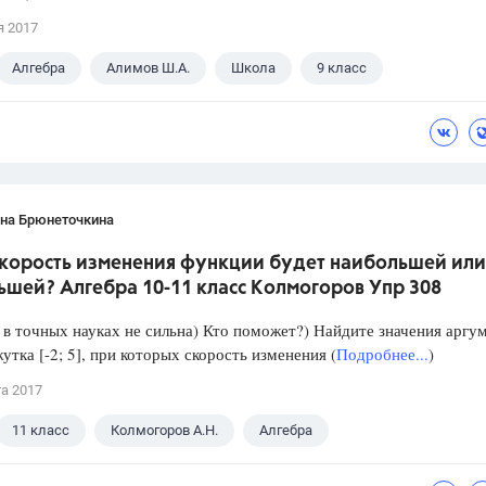
я 2017
Алгебра
Алимов Ш.А.
Школа
9 класс
ана Брюнеточкина
скорость изменения функции будет наибольшей или
ьшей? Алгебра 10-11 класс Колмогоров Упр 308
в точных науках не сильна) Кто поможет?) Найдите значения аргу
утка [-2; 5], при которых скорость изменения (
Подробнее...
)
та 2017
11 класс
Колмогоров А.Н.
Алгебра