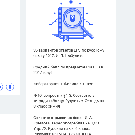
36 вариантов ответов ЕГЭ по русскому
языку 2017. И. П. Цыбулько
Средний балл по предметам за ЕГЭ в
2017 году?
Лабораторная 1. Физика 7 класс
№10. вопросы к §1-3. Составьте в
тетради таблицу. Рудзитис, Фельдман
8 класс химия
Спишите отрывки из басен И. А.
Крылова, верно употребляя не. ГДЗ,
Упр. 72, Русский язык, 6 класс,
Разумовская М.М., Леканта П.А.