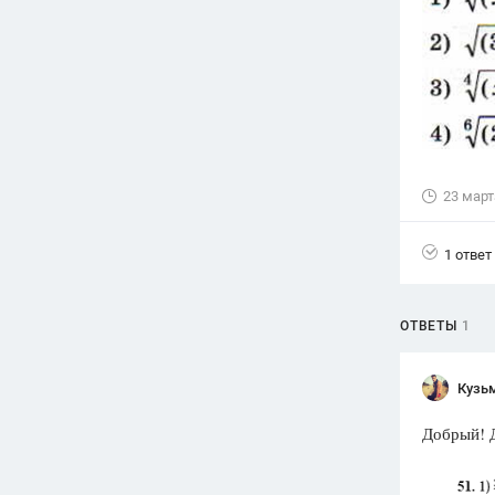
Вузы
1752
ответа
Олимпиады
82
ответа
Spotlight
1551
ответ
23 март
ГИА
280
ответов
1 ответ
ОТВЕТЫ
1
Кузь
Добрый! 