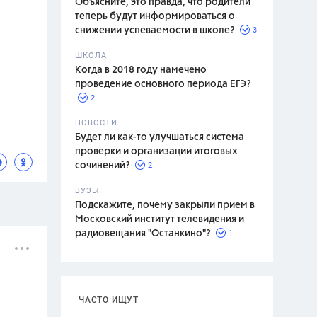
Объясните, это правда, что родители
теперь будут информироваться о
3
снижении успеваемости в школе?
ШКОЛА
спитание
Когда в 2018 году намечено
проведение основного периода ЕГЭ?
2
НОВОСТИ
Будет ли как-то улучшаться система
проверки и организации итоговых
2
сочинений?
ВУЗЫ
Подскажите, почему закрыли прием в
Московский институт телевидения и
1
радиовещания "Останкино"?
ЧАСТО ИЩУТ