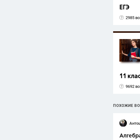
ЕГЭ
2985 в
11 кла
9692 в
ПОХОЖИЕ В
Анто
Алгебра