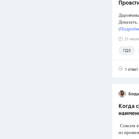
Провст
Даровчики
Доказать, 
(
Подробне
21 июл
ГДЗ
1 ответ
Богд
Когда 
наимен
Совсем я 
из промеж