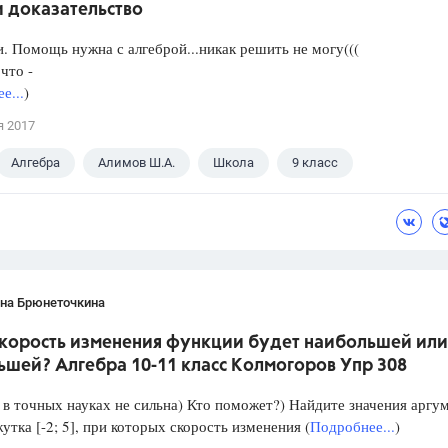
и доказательство
. Помощь нужна с алгеброй...никак решить не могу(((
что -
е...
)
я 2017
Алгебра
Алимов Ш.А.
Школа
9 класс
ана Брюнеточкина
скорость изменения функции будет наибольшей или
ьшей? Алгебра 10-11 класс Колмогоров Упр 308
в точных науках не сильна) Кто поможет?) Найдите значения аргу
утка [-2; 5], при которых скорость изменения (
Подробнее...
)