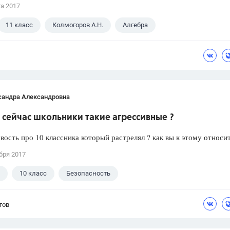
та 2017
11 класс
Колмогоров А.Н.
Алгебра
сандра Александровна
сейчас школьники такие агрессивные ?
вость про 10 классника который растрелял ? как вы к этому относи
бря 2017
10 класс
Безопасность
тов