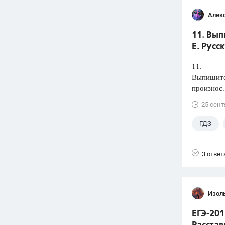
Алек
11. Вып
Е. Русс
11.
Выпишите 
произнос.
25 сент
ГДЗ
3 ответ
Изол
ЕГЭ-201