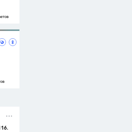
ветов
тов
116.