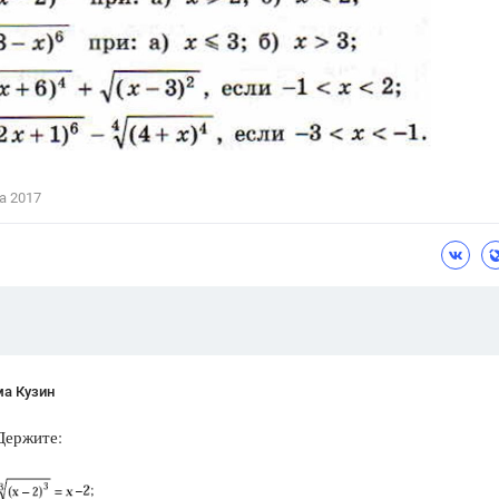
Цветков Л. А.
Психология
Отношения,
Любовь,
Красота,
Во
ПОКАЗАТЬ ВСЕ
а 2017
ма Кузин
Держите: