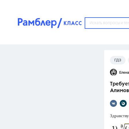
?
ГДЗ
Популярные тем
Елена
ГДЗ
67571
ответ
Требует
ЕГЭ
Алимов
3273
ответа
ОГЭ
3460
ответов
Здравству
ФИПИ
30
ответов