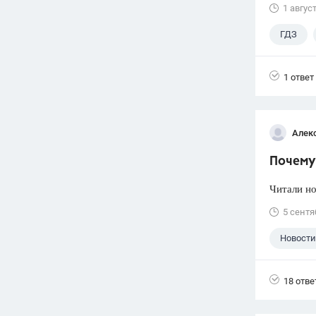
1 авгус
ГДЗ
1 ответ
Алек
Почему 
Читали но
5 сентя
Новости
18 отве