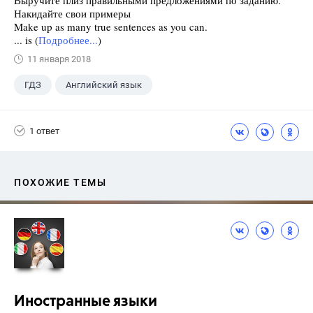
Выручите плиз правильными предложениями по заданию.
Накидайте свои примеры
Make up as many true sentences as you can.
... is (
Подробнее...
)
11 января 2018
ГДЗ
Английский язык
Верещагина И.Н.
+1
4 класс
1 ответ
ПОХОЖИЕ ТЕМЫ
Иностранные языки