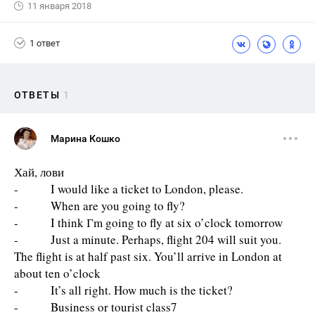
11 января 2018
1 ответ
ОТВЕТЫ
1
Марина Кошко
Хай, лови
- I would like a ticket to London, please.
- When are you going to fly?
- I think Гm going to fly at six o’clock tomorrow
- Just a minute. Perhaps, flight 204 will suit you.
The flight is at half past six. You’ll arrive in London at
about ten o’clock
- It’s all right. How much is the ticket?
- Business or tourist class7