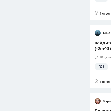
1 ответ
Анна 
найдите
(-2m^3
10 дека
ГДЗ
1 ответ
Марг