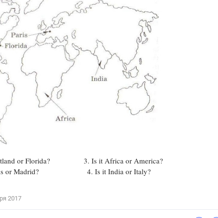
Цветков Л. А.
Психология
Отношения,
Любовь,
Красота,
Во
ПОКАЗАТЬ ВСЕ
Scotland or Florida? 3. Is it Africa or America?
 Paris or Madrid? 4. Is it India or Italy?
ря 2017