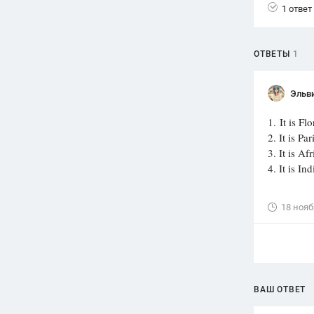
1 ответ
ОТВЕТЫ
1
Эльв
1. It is Flo
2. It is Par
3. It is Afr
4. It is Ind
18 нояб
ВАШ ОТВЕТ