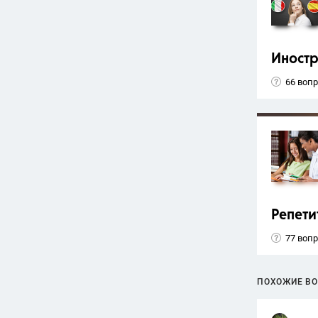
Иност
66 воп
Репети
77 воп
ПОХОЖИЕ В