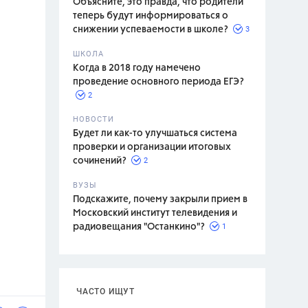
Объясните, это правда, что родители
теперь будут информироваться о
3
снижении успеваемости в школе?
ШКОЛА
спитание
Когда в 2018 году намечено
проведение основного периода ЕГЭ?
2
НОВОСТИ
Будет ли как-то улучшаться система
проверки и организации итоговых
2
сочинений?
ВУЗЫ
Подскажите, почему закрыли прием в
Московский институт телевидения и
1
радиовещания "Останкино"?
ЧАСТО ИЩУТ