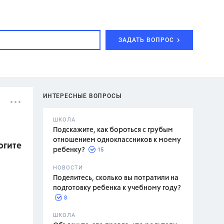
ЗАДАТЬ ВОПРОС
ИНТЕРЕСНЫЕ ВОПРОСЫ
ШКОЛА
Подскажите, как бороться с грубым
отношением одноклассников к моему
огите
15
ребенку?
с,
7 класс,
НОВОСТИ
2 класс
Поделитесь, сколько вы потратили на
подготовку ребенка к учебному году?
8
.,
ШКОЛА
асян Л.С.,