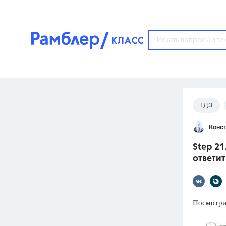
?
ГДЗ
Популярные тем
Конст
ГДЗ
67571
ответ
Step 21
ЕГЭ
ответит
3273
ответа
ОГЭ
3460
ответов
Посмотри 
ФИПИ
30
ответов