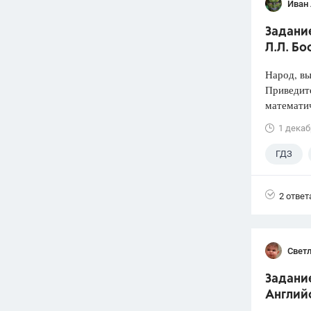
Иван
Задание
Л.Л. Бо
Народ, в
Приведите
математич
1 декаб
ГДЗ
2 ответ
Свет
Задание 
Англий