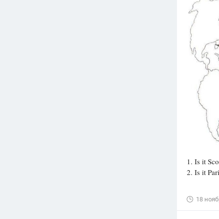
Вузы
1752
ответа
Олимпиады
82
ответа
Spotlight
1551
ответ
ГИА
280
ответов
1. Is it 
2. Is it
18 нояб