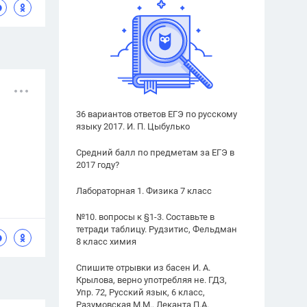
36 вариантов ответов ЕГЭ по русскому
языку 2017. И. П. Цыбулько
Средний балл по предметам за ЕГЭ в
2017 году?
Лабораторная 1. Физика 7 класс
№10. вопросы к §1-3. Составьте в
тетради таблицу. Рудзитис, Фельдман
8 класс химия
Спишите отрывки из басен И. А.
Крылова, верно употребляя не. ГДЗ,
Упр. 72, Русский язык, 6 класс,
Разумовская М.М., Леканта П.А.