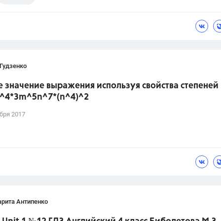
Гудзенко
 значение выражения используя свойства степеней 
)^4*3m^5n^7*(n^4)^2
бря 2017
арита Антипенко