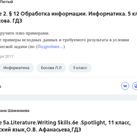
 Лютый
 2. § 12 Обработка информации. Информатика. 5 кл
сова. ГДЗ
ыручите плиз примерами.
 примеры исходных данных и требуемого результата в условии
еской задачи (по (
Подробнее...
)
ря 2017
Информатика
Босова Л.Л
5 класс
а
лана Шаманаева
5а.Literature.Writing Skills.6e .Spotlight, 11 класс,
ский язык,О.В. Афанасьева,ГДЗ