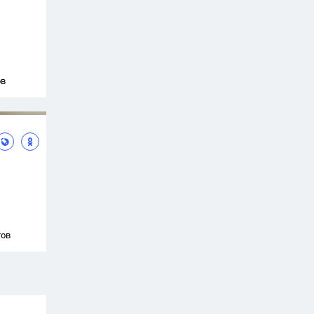
ов
тов