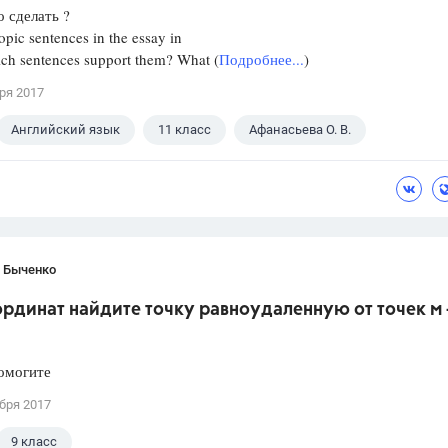
 сделать ?
opic sentences in the essay in
ich sentences support them? What (
Подробнее...
)
ря 2017
Английский язык
11 класс
Афанасьева О. В.
 Быченко
ординат найдите точку равноудаленную от точек м -
омогите
бря 2017
9 класс