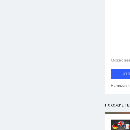
Можно вве
ОТ
Нажимая кн
ПОХОЖИЕ Т