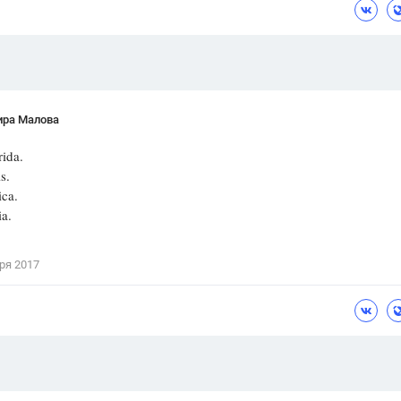
ира Малова
rida.
is.
ica.
ia.
ря 2017