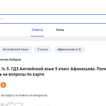
Ответы
Темы
Английский язык
5 класс
Афанасьева О. В.
ы
Домашнее задание
Русский язык,
Химия,
Геометрия,
антин Хабаров
Обществознание,
Физика
. № 5. ГДЗ Английский язык 5 класс Афанасьева. Пом
Школа
ь на вопросы по карте
9 класс,
8 класс,
11 класс,
10 клас
6 класс,
4 класс,
5 класс,
1 класс,
Учебники
на карту и ответь на вопросы.
Разумовская М.М.,
Габриелян О.С
Рудзитис Г.Е.,
Цыбулько И.П.,
Атан