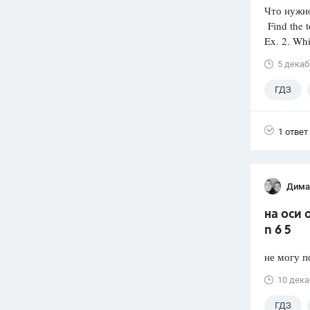
Что нужно
Find the t
Ex. 2. Wh
5 декаб
ГДЗ
1 ответ
Дима
на оси 
n 6 5
не могу п
10 дека
ГДЗ