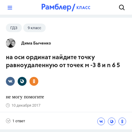
?
ГДЗ
9 класс
Дима Быченко
на оси ординат найдите точку
равноудаленную от точек м -3 8 и n 6 5
не могу помогите
10 декабря 2017
1 ответ