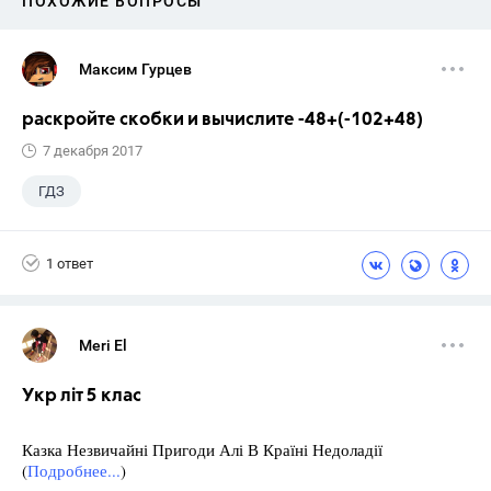
ПОХОЖИЕ ВОПРОСЫ
Максим Гурцев
раскройте скобки и вычислите -48+(-102+48)
7 декабря 2017
ГДЗ
1 ответ
Meri El
Укр літ 5 клас
Казка Незвичайні Пригоди Алі В Країні Недоладії
(
Подробнее...
)