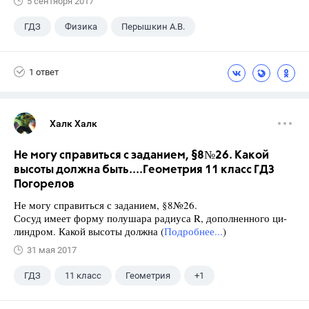
5 сентября 2017
ГДЗ
Физика
Перышкин А.В.
Школа
+1
7 класс
1 ответ
Халк Халк
Не могу справиться с заданием, §8№26. Какой
высоты должна быть....Геометрия 11 класс ГДЗ
Погорелов
Не могу справиться с заданием, §8№26.
Сосуд имеет форму полушара радиуса R, дополненного ци-
линдром. Какой высоты должна (
Подробнее...
)
31 мая 2017
ГДЗ
11 класс
Геометрия
+1
Погорелов А.В.