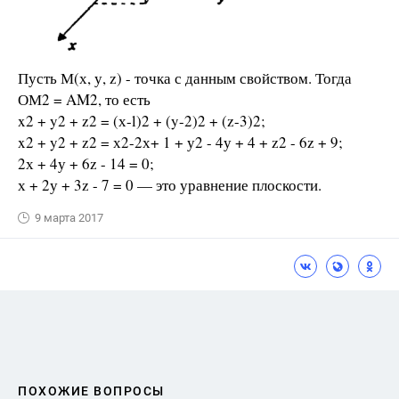
Пусть М(х, у, z) - точка с данным свойством. Тогда
ОМ2 = AM2, то есть
x2 + y2 + z2 = (х-l)2 + (y-2)2 + (z-3)2;
x2 + y2 + z2 = х2-2х+ 1 + у2 - 4у + 4 + z2 - 6z + 9;
2х + 4у + 6z - 14 = 0;
х + 2у + 3z - 7 = 0 — это уравнение плоскости.
9 марта 2017
ПОХОЖИЕ ВОПРОСЫ