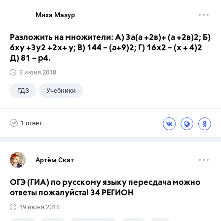
ГИА
Миха Мазур
Разложить на множители: А) 3а(а +2в)+ (а +2в)2; Б)
6ху +3у2 +2х+ у; В) 144 – (а+9)2; Г) 16х2 – (х + 4)2
Д) 81 – р4.
3 июня 2018
ГДЗ
Учебники
1 ответ
Артём Скат
ОГЭ (ГИА) по русскому языку пересдача можно
ответы пожалуйста! 34 РЕГИОН
19 июня 2018