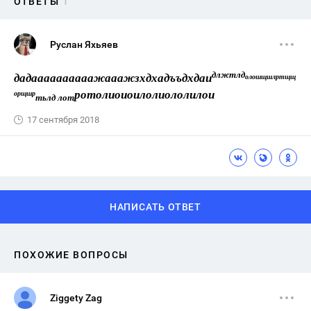
ОТВЕТЫ
1
Руслан Яхьяев
длжтлд
дадаааааааааажааажзхдхадъъдхдаи
олошщшлртщщ
ротолиоиоилолиололилои
орщшр
тьлд лот
17 сентября 2018
НАПИСАТЬ ОТВЕТ
ПОХОЖИЕ ВОПРОСЫ
Ziggety Zag