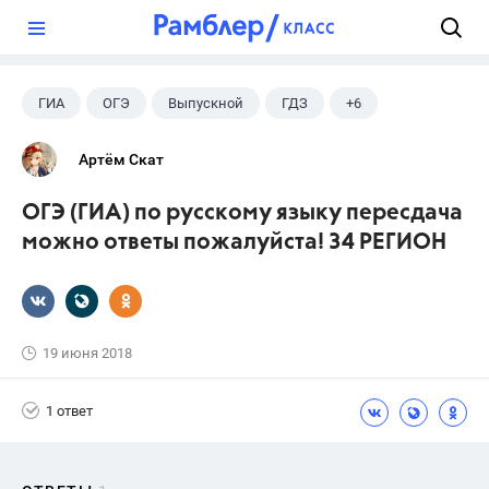
?
ГИА
ОГЭ
Выпускной
ГДЗ
+6
Учебники
9 класс
Экзамены
Учителя
Артём Скат
Досуг
ЕГЭ
ОГЭ (ГИА) по русскому языку пересдача
можно ответы пожалуйста! 34 РЕГИОН
19 июня 2018
1 ответ