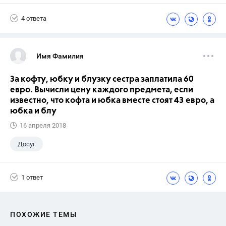
Учебники
+6
ГДЗ
ЕГЭ
4 ответа
Выпускной
9 класс
Досуг
ГИА
Имя Фамилия
За кофту, юбку и блузку сестра заплатила 60
евро. Вычисли цену каждого предмета, если
известно, что кофта и юбка вместе стоят 43 евро, а
юбка и блу
16 апреля 2018
Досуг
1 ответ
ПОХОЖИЕ ТЕМЫ